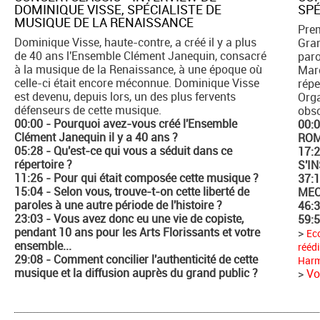
DOMINIQUE VISSE, SPÉCIALISTE DE
SPÉ
MUSIQUE DE LA RENAISSANCE
Prem
Dominique Visse, haute-contre, a créé il y a plus
Gran
de 40 ans l'Ensemble Clément Janequin, consacré
paro
à la musique de la Renaissance, à une époque où
Marc
celle-ci était encore méconnue. Dominique Visse
répe
est devenu, depuis lors, un des plus fervents
Orga
défenseurs de cette musique.
obs
00:00 - Pourquoi avez-vous créé l'Ensemble
00:
Clément Janequin il y a 40 ans ?
ROM
05:28 - Qu'est-ce qui vous a séduit dans ce
17:
répertoire ?
S'I
11:26 - Pour qui était composée cette musique ?
37:
15:04 - Selon vous, trouve-t-on cette liberté de
MEC
paroles à une autre période de l'histoire ?
46:
23:03 - Vous avez donc eu une vie de copiste,
59:
pendant 10 ans pour les Arts Florissants et votre
>
Eco
ensemble...
rééd
29:08 - Comment concilier l'authenticité de cette
Harm
musique et la diffusion auprès du grand public ?
>
Vo