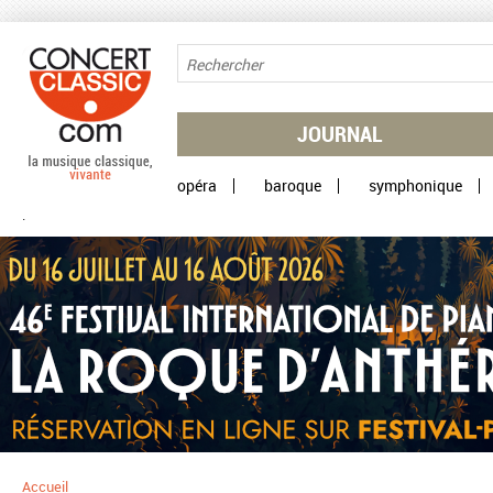
Aller au contenu principal
JOURNAL
opéra
baroque
symphonique
.
Accueil