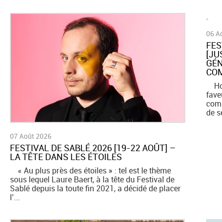
06 A
​FE
[JU
GÉN
CO
Horm
fave
comm
de se
07 Août 2026
​FESTIVAL DE SABLÉ 2026 [19-22 AOÛT] –
LA TÊTE DANS LES ÉTOILES
« Au plus près des étoiles » : tel est le thème
sous lequel Laure Baert, à la tête du Festival de
Sablé depuis la toute fin 2021, a décidé de placer
l’...