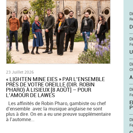
D
Re
D
D
Fe
U
D
Ch
23 Juillet 2026
A
​« LIGHTEN MINE EIES » PAR L’ENSEMBLE
PRÈS DE VOTRE OREILLE (DIR. ROBIN
PHARO) À LISIEUX [8 AOÛT] – POUR
D
L’AMOUR DE LAWES
Fe
E
Les affinités de Robin Pharo, gambiste ou chef
P
d’ensemble avec la musique anglaise ne sont
plus à dire. On en a eu une preuve supplémentaire
à l’automne...
D
Fe
C