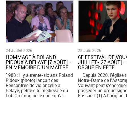
24 Juillet 2026
28 Juin 2026
HOMMAGE À ROLAND
6E FESTIVAL DE VOU
PIDOUX À BÉLAYE [7 AOÛT] –
JUILLET- 27 AOÛT] –
EN MÉMOIRE D’UN MAÎTRE
ORGUE EN FÊTE
1988 : il y a trente-six ans Roland
Depuis 2020, l’église 
Pidoux (photo) lançait des
Notre-Dame de l’Assomp
Rencontres de violoncelle à
Vouvant peut s’enorgueil
Bélaye, petite cité médiévale du
posséder un orgue sign
Lot. On imagine le choc qu’a...
Fossaert.(1) A l’origine d