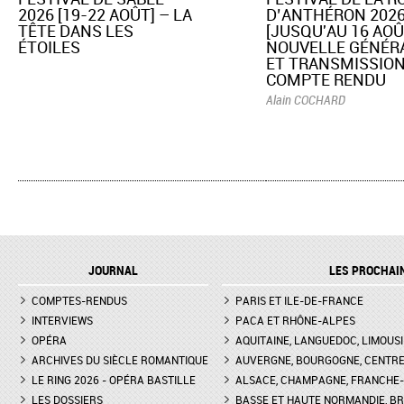
2026 [19-22 AOÛT] – LA
D’ANTHÉRON 202
TÊTE DANS LES
[JUSQU'AU 16 AOÛ
ÉTOILES
NOUVELLE GÉNÉR
ET TRANSMISSION
COMPTE RENDU
Alain COCHARD
JOURNAL
LES PROCHAI
COMPTES-RENDUS
PARIS ET ILE-DE-FRANCE
INTERVIEWS
PACA ET RHÔNE-ALPES
OPÉRA
AQUITAINE, LANGUEDOC, LIMOUSI
ARCHIVES DU SIÈCLE ROMANTIQUE
AUVERGNE, BOURGOGNE, CENTR
LE RING 2026 - OPÉRA BASTILLE
ALSACE, CHAMPAGNE, FRANCHE-C
LES DOSSIERS
BASSE ET HAUTE NORMANDIE, BR