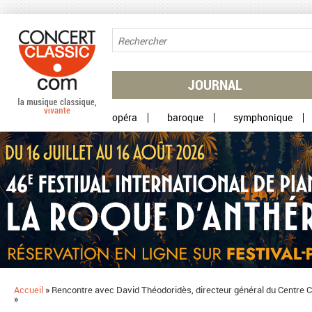
Aller au contenu principal
JOURNAL
opéra
baroque
symphonique
Accueil
»
​Rencontre avec David Théodoridès, directeur général du Centre Cu
»