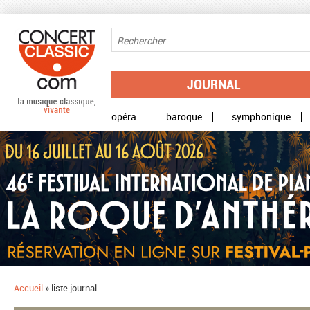
Aller au contenu principal
JOURNAL
opéra
baroque
symphonique
Accueil
»
liste journal