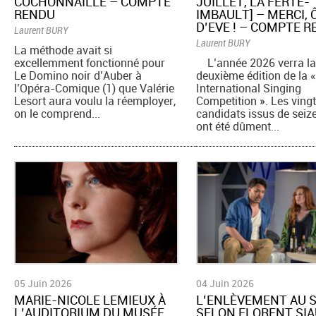
COCHONNAILLE – COMPTE
JUILLET, LA FERTÉ-
RENDU
IMBAULT] – MERCI, Ô
D’EVE ! – COMPTE 
Laurent BURY
Laurent BURY
La méthode avait si
excellemment fonctionné pour
L’année 2026 verra l
Le Domino noir d’Auber à
deuxième édition de la 
l’Opéra-Comique (1) que Valérie
International Singing
Lesort aura voulu la réemployer,
Competition ». Les ving
on le comprend...
candidats issus de seiz
ont été dûment...
05 Juin 2026
04 Juin 2026
​MARIE-NICOLE LEMIEUX À
​L’ENLÈVEMENT AU 
L’AUDITORIUM DU MUSÉE
SELON FLORENT SIA