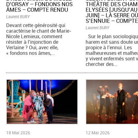
D’ORSAY – FONDONS NOS
THÉÂTRE DES CHAM
ÂMES – COMPTE RENDU
ELYSÉES [JUSQU’AU
JUIN] – LA SERRE O
Laurent BURY
S’ENNUIE – COMPT
Devant cette générosité qui
Laurent BURY
caractérise le chant de Marie-
Nicole Lemieux, comment
Sur le plan sociologique
résister à l’injonction de
harem est sans doute un
Verlaine ? Oui, avec elle,
propice à l’ennui. Les
« fondons nos âmes,...
malheureuses et malheu
y vivent enfermés sont 
chercher des...
18 Mai 2026
12 Mai 2026