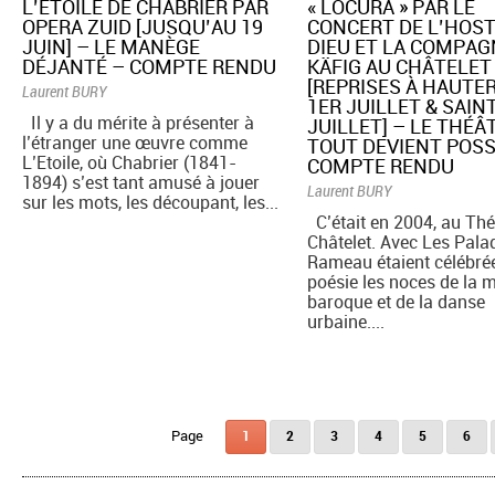
​L’ETOILE DE CHABRIER PAR
​« LOCURA » PAR LE
OPERA ZUID [JUSQU’AU 19
CONCERT DE L’HOS
JUIN] – LE MANÈGE
DIEU ET LA COMPAG
DÉJANTÉ – COMPTE RENDU
KÄFIG AU CHÂTELET
[REPRISES À HAUTE
Laurent BURY
1ER JUILLET & SAIN
Il y a du mérite à présenter à
JUILLET] – LE THÉÂ
l’étranger une œuvre comme
TOUT DEVIENT POSS
L’Etoile, où Chabrier (1841-
COMPTE RENDU
1894) s’est tant amusé à jouer
Laurent BURY
sur les mots, les découpant, les...
C’était en 2004, au Thé
Châtelet. Avec Les Pala
Rameau étaient célébré
poésie les noces de la 
baroque et de la danse
urbaine....
Pages
1
2
3
4
5
6