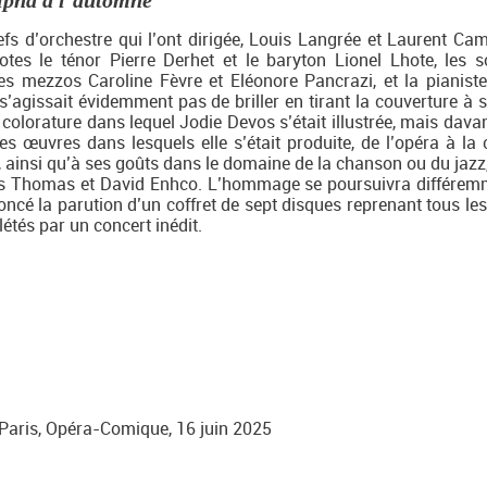
pha à l’automne
efs d’orchestre qui l’ont dirigée, Louis Langrée et Laurent Cam
otes le ténor Pierre Derhet et le baryton Lionel Lhote, les 
es mezzos Caroline Fèvre et Eléonore Pancrazi, et la pianist
 s’agissait évidemment pas de briller en tirant la couverture à s
 colorature dans lequel Jodie Devos s’était illustrée, mais dava
es œuvres dans lesquels elle s’était produite, de l’opéra à la
, ainsi qu’à ses goûts dans le domaine de la chanson ou du jazz,
ères Thomas et David Enhco. L’hommage se poursuivra différem
ncé la parution d’un coffret de sept disques reprenant tous les 
étés par un concert inédit.
aris, Opéra-Comique, 16 juin 2025