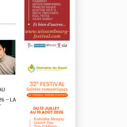
AU
6 – LA
–