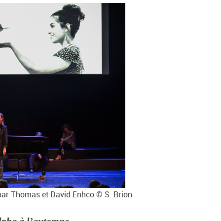
ar Thomas et David Enhco © S. Brion