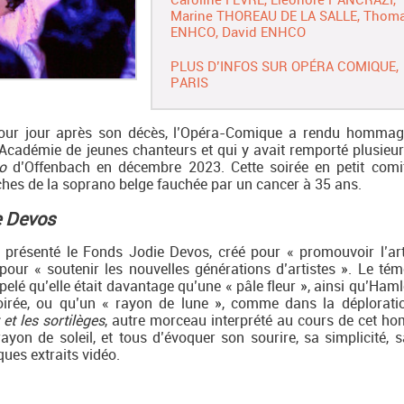
Marine THOREAU DE LA SALLE
Thom
ENHCO
David ENHCO
PLUS D’INFOS SUR OPÉRA COMIQUE,
PARIS
pour jour après son décès, l’Opéra-Comique a rendu homma
on Académie de jeunes chanteurs et qui y avait remporté plusieu
o
d’Offenbach en décembre 2023. Cette soirée en petit comi
ches de la soprano belge fauchée par un cancer à 35 ans.
e Devos
présenté le Fonds Jodie Devos, créé pour « promouvoir l’art
our « soutenir les nouvelles générations d’artistes ». Le té
elé qu’elle était davantage qu’une « pâle fleur », ainsi qu’Haml
soirée, ou qu’un « rayon de lune », comme dans la déplorati
 et les sortilèges
, autre morceau interprété au cours de cet h
ayon de soleil, et tous d’évoquer son sourire, sa simplicité, s
ues extraits vidéo.