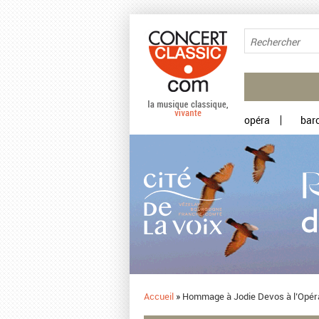
Aller au contenu principal
opéra
bar
Accueil
»
​Hommage à Jodie Devos à l’Opé