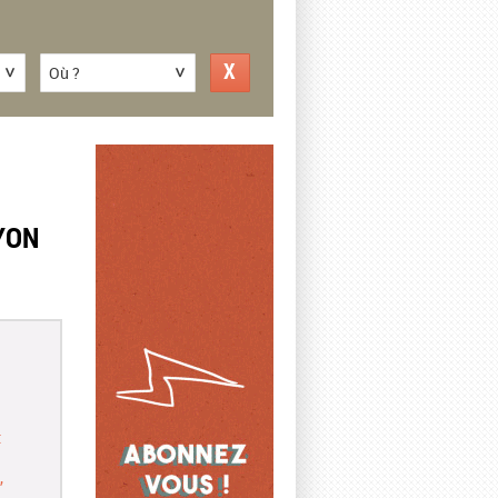
Où ?
YON
t