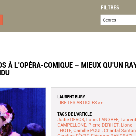
FILTRES
Genres
OS À L’OPÉRA-COMIQUE – MIEUX QU’UN RA
NDU
LAURENT BURY
LIRE LES ARTICLES >>
TAGS DE L'ARTICLE
Jodie DEVOS
Louis LANGREE
Lauren
CAMPELLONE
Pierre DERHET
Lionel
LHOTE
Camille POUL
Chantal Santon
Caroline FÈVRE
Eléonore PANCRAZI