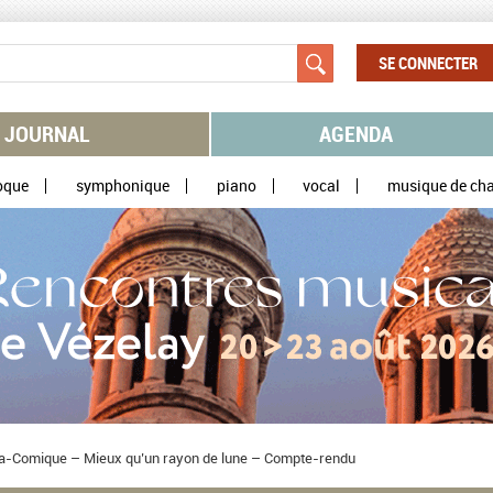
SE CONNECTER
JOURNAL
AGENDA
oque
symphonique
piano
vocal
musique de ch
ra-Comique – Mieux qu’un rayon de lune – Compte-rendu