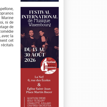
pellone,
sopranos
e Marine
oi, ni de
ntage de
 comédie
 avec la
ment cet
récitals