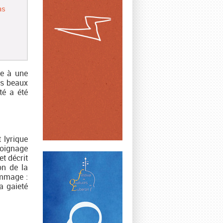
as
ge à une
rs beaux
té a été
 lyrique
moignage
et décrit
on de la
ommage :
a gaieté