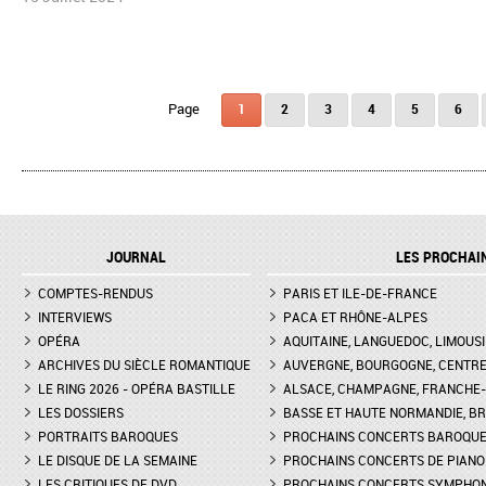
Pages
1
2
3
4
5
6
JOURNAL
LES PROCHAI
COMPTES-RENDUS
PARIS ET ILE-DE-FRANCE
INTERVIEWS
PACA ET RHÔNE-ALPES
OPÉRA
AQUITAINE, LANGUEDOC, LIMOUSI
ARCHIVES DU SIÈCLE ROMANTIQUE
AUVERGNE, BOURGOGNE, CENTR
LE RING 2026 - OPÉRA BASTILLE
ALSACE, CHAMPAGNE, FRANCHE-C
LES DOSSIERS
BASSE ET HAUTE NORMANDIE, BR
PORTRAITS BAROQUES
PROCHAINS CONCERTS BAROQU
LE DISQUE DE LA SEMAINE
PROCHAINS CONCERTS DE PIANO
LES CRITIQUES DE DVD
PROCHAINS CONCERTS SYMPHO