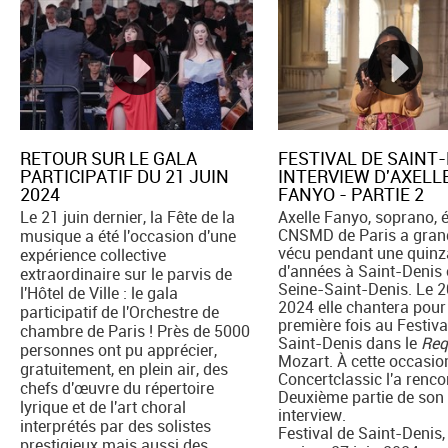
​RETOUR SUR LE GALA
FESTIVAL DE SAINT-
PARTICIPATIF DU 21 JUIN
INTERVIEW D'AXELL
2024
FANYO - PARTIE 2
Le 21 juin dernier, la Fête de la
Axelle Fanyo, soprano, 
CNSMD de Paris a grand
musique a été l'occasion d'une
vécu pendant une quinz
expérience collective
d'années à Saint-Denis
extraordinaire sur le parvis de
Seine-Saint-Denis. Le 2
l'Hôtel de Ville : le gala
2024 elle chantera pour
participatif de l'Orchestre de
première fois au Festiva
chambre de Paris ! Près de 5000
Saint-Denis dans le
Req
personnes ont pu apprécier,
Mozart. À cette occasio
gratuitement, en plein air, des
Concertclassic l'a renco
chefs d'œuvre du répertoire
Deuxième partie de son
lyrique et de l'art choral
interview.
interprétés par des solistes
Festival de Saint-Denis,
prestigieux mais aussi des