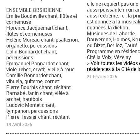
elle ne requiert pas une
aussi puissante ni un a
ENSEMBLE OBSIDIENNE
aussi extrême. Ici, la p
Émilie Boudeville chant, flûtes et
est donnée à la musicali
cornemuse
nuances, la diction.
Florence Jacquemart chant,
Musiques de Laborde,
flûtes et cornemuses
Dauvergne, Holmès, Kr
Hélène Moreau chant, psaltérion,
ou Bizet, Berlioz, Fauré
organetto, percussions
Programme en résidence
Colin Bonnardot chant,
Cité la Voix, Vézelay
percussions
>
Voir toutes les vidéos
Emmanuel Bonnardot chant,
résidences à la Cité de l
viole, rebec, crwth, vielle à roue
Camille Bonnardot chant,
21 Février 2025
vihuela, guiterne, cornet
Pierre Bourhis chant, récitant
Barnabé Janin chant, vièle à
archet, hautbois
Ludovic Montet chant,
tympanon, percussions
Pierre Tessier chant, récitant
19 Avril 2025