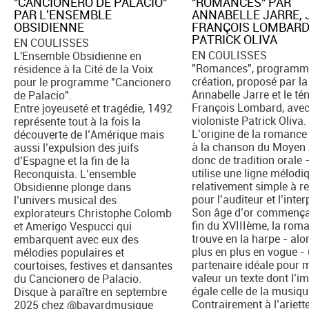
"CANCIONERO DE PALACIO"
"ROMANCES" PAR
PAR L'ENSEMBLE
ANNABELLE JARRE, 
OBSIDIENNE
FRANÇOIS LOMBARD
PATRICK OLIVA
EN COULISSES
EN COULISSES
L'Ensemble Obsidienne en
"Romances", programm
résidence à la Cité de la Voix
création, proposé par la
pour le programme "Cancionero
Annabelle Jarre et le té
de Palacio".
François Lombard, avec
Entre joyeuseté et tragédie, 1492
violoniste Patrick Oliva.
représente tout à la fois la
L’origine de la romanc
découverte de l’Amérique mais
à la chanson du Moyen
aussi l’expulsion des juifs
donc de tradition orale 
d’Espagne et la fin de la
utilise une ligne mélodi
Reconquista. L’ensemble
relativement simple à re
Obsidienne plonge dans
pour l’auditeur et l’inter
l’univers musical des
Son âge d’or commença
explorateurs Christophe Colomb
fin du XVIIIème, la rom
et Amerigo Vespucci qui
trouve en la harpe - alo
embarquent avec eux des
plus en plus en vogue -
mélodies populaires et
partenaire idéale pour 
courtoises, festives et dansantes
valeur un texte dont l’i
du Cancionero de Palacio.
égale celle de la musiqu
Disque à paraître en septembre
Contrairement à l’ariett
2025 chez @bayardmusique