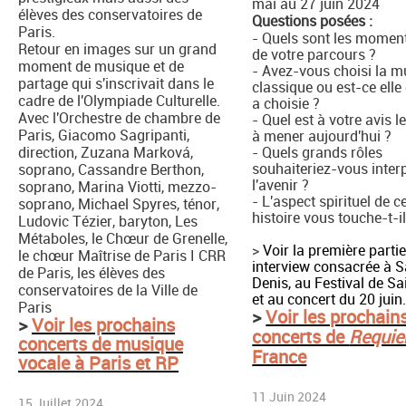
mai au 27 juin 2024
élèves des conservatoires de
Questions posées :
Paris.
- Quels sont les moment
Retour en images sur un grand
de votre parcours ?
moment de musique et de
- Avez-vous choisi la 
partage qui s'inscrivait dans le
classique ou est-ce elle
cadre de l'Olympiade Culturelle.
a choisie ?
Avec l'Orchestre de chambre de
- Quel est à votre avis 
Paris, Giacomo Sagripanti,
à mener aujourd'hui ?
direction, Zuzana Marková,
- Quels grands rôles
souhaiteriez-vous interp
soprano, Cassandre Berthon,
l'avenir ?
soprano, Marina Viotti, mezzo-
- L'aspect spirituel de c
soprano, Michael Spyres, ténor,
histoire vous touche-t-il
Ludovic Tézier, baryton, Les
Métaboles, le Chœur de Grenelle,
>
Voir la première parti
le chœur Maîtrise de Paris I CRR
interview consacrée à S
de Paris, les élèves des
Denis, au Festival de Sa
conservatoires de la Ville de
et au concert du 20 juin
Paris
>
Voir les prochain
>
Voir les prochains
concerts de
Requi
concerts de musique
France
vocale à Paris et RP
11 Juin 2024
15 Juillet 2024