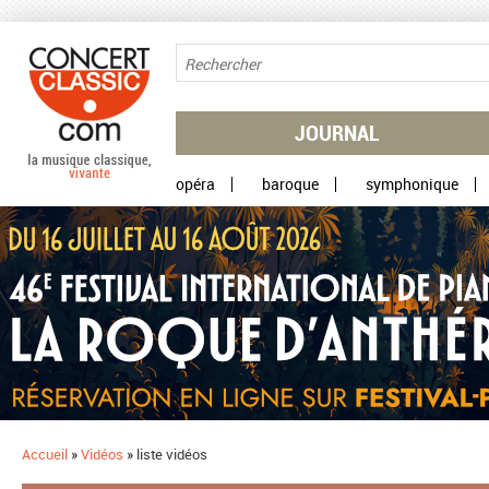
Aller au contenu principal
JOURNAL
opéra
baroque
symphonique
Accueil
»
Vidéos
»
liste vidéos