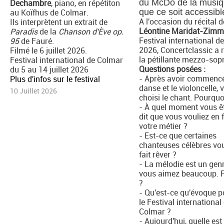
Dechambre
, piano, en répétiton
du McDo de la musiq
au Koïfhus de Colmar.
que ce soit accessibl
A l'occasion du récital d
Ils interprètent un extrait de
Léontine Maridat-Zimm
Paradis
de la
Chanson d'Ève op.
Festival international d
95
de Fauré.
2026, Concertclassic a 
Filmé le 6 juillet 2026.
la pétillante mezzo-sop
Festival international de Colmar
Questions posées :
du 5 au 14 juillet 2026
- Après avoir commencé
Plus d'infos sur le festival
danse et le violoncelle,
10 Juillet 2026
choisi le chant. Pourquo
- À quel moment vous ê
dit que vous vouliez en 
votre métier ?
- Est-ce que certaines
chanteuses célèbres vo
fait rêver ?
- La mélodie est un gen
vous aimez beaucoup. 
?
- Qu'est-ce qu'évoque 
le Festival international
Colmar ?
- Aujourd'hui, quelle est