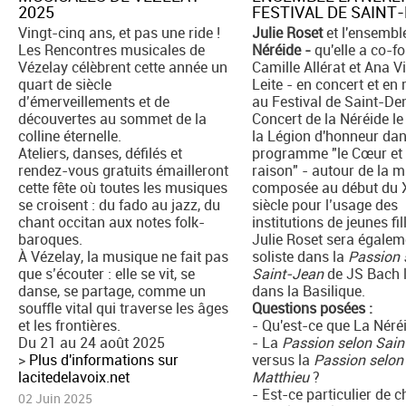
2025
FESTIVAL DE SAINT
Vingt-cinq ans, et pas une ride !
Julie Roset
et l'ensemb
Les Rencontres musicales de
Néréide -
qu'elle a co-f
Vézelay célèbrent cette année un
Camille Allérat et Ana V
quart de siècle
Leite - en concert et en
d’émerveillements et de
au Festival de Saint-Den
découvertes au sommet de la
Concert de la Néréide le
colline éternelle.
la Légion d'honneur da
Ateliers, danses, défilés et
programme "le Cœur et 
rendez-vous gratuits émailleront
raison" - autour de la 
cette fête où toutes les musiques
composée au début du X
se croisent : du fado au jazz, du
siècle pour l’usage des
chant occitan aux notes folk-
institutions de jeunes fil
baroques.
Julie Roset sera égalem
À Vézelay, la musique ne fait pas
soliste dans la
Passion 
que s’écouter : elle se vit, se
Saint-Jean
de JS Bach l
danse, se partage, comme un
dans la Basilique.
souffle vital qui traverse les âges
Questions posées :
et les frontières.
- Qu'est-ce que La Néré
Du 21 au 24 août 2025
- La
Passion selon Sain
>
Plus d'informations sur ​
versus la
Passion selon
lacitedelavoix.net
Matthieu
?
- Est-ce particulier de 
02 Juin 2025