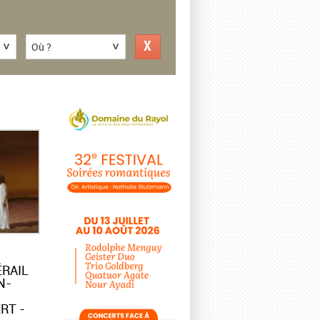
Où ?
ÉRAIL
N-
RT -