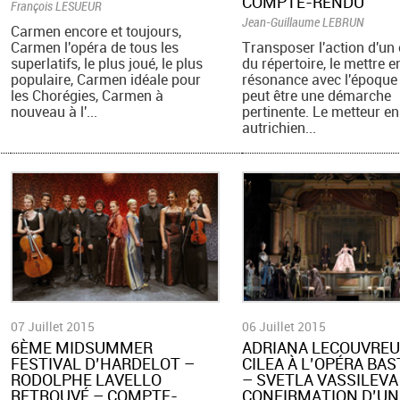
COMPTE-RENDU
François LESUEUR
Jean-Guillaume LEBRUN
Carmen encore et toujours,
Carmen l'opéra de tous les
Transposer l'action d'un
superlatifs, le plus joué, le plus
du répertoire, le mettre e
populaire, Carmen idéale pour
résonance avec l'époque 
les Chorégies, Carmen à
peut être une démarche
nouveau à l'...
pertinente. Le metteur e
autrichien...
07 Juillet 2015
06 Juillet 2015
6ÈME MIDSUMMER
ADRIANA LECOUVREU
FESTIVAL D’HARDELOT –
CILEA À L’OPÉRA BAS
RODOLPHE LAVELLO
– SVETLA VASSILEVA 
RETROUVÉ – COMPTE-
CONFIRMATION D’UN