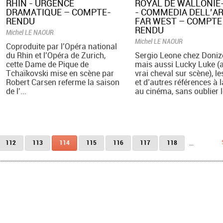
RHIN - URGENCE
ROYAL DE WALLONIE
DRAMATIQUE – COMPTE-
- COMMEDIA DELL’AR
RENDU
FAR WEST – COMPTE
RENDU
Michel LE NAOUR
Michel LE NAOUR
Coproduite par l’Opéra national
du Rhin et l’Opéra de Zurich,
Sergio Leone chez Donize
cette Dame de Pique de
mais aussi Lucky Luke (
Tchaïkovski mise en scène par
vrai cheval sur scène), l
Robert Carsen referme la saison
et d’autres références à 
de l’...
au cinéma, sans oublier le
112
113
114
115
116
117
118
…