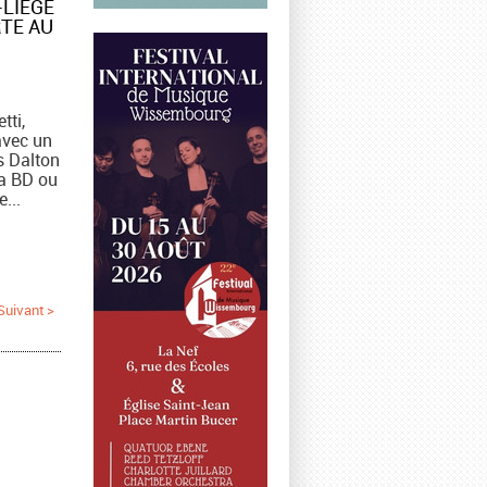
-LIÈGE
TE AU
tti,
avec un
es Dalton
la BD ou
...
Suivant >