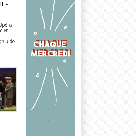
T -
’Opéra
ncien
ghiu de
A