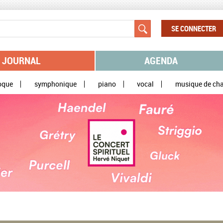
SE CONNECTER
JOURNAL
AGENDA
oque
symphonique
piano
vocal
musique de ch