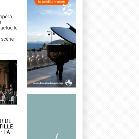
 opéra
n
actuelle
n scène
R DE
TILLE
: LA