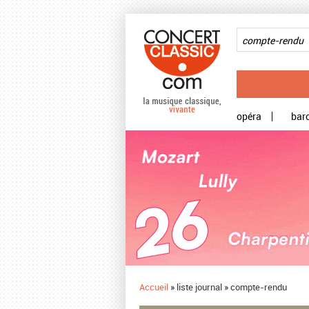
Aller au contenu principal
opéra
bar
Accueil
»
liste journal
»
compte-rendu