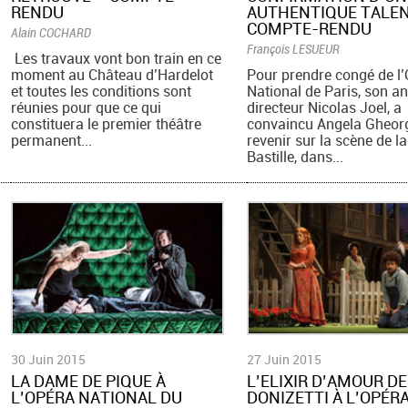
RENDU
AUTHENTIQUE TALEN
COMPTE-RENDU
Alain COCHARD
François LESUEUR
Les travaux vont bon train en ce
moment au Château d’Hardelot
Pour prendre congé de l
et toutes les conditions sont
National de Paris, son a
réunies pour que ce qui
directeur Nicolas Joel, a
constituera le premier théâtre
convaincu Angela Gheor
permanent...
revenir sur la scène de la
Bastille, dans...
30 Juin 2015
27 Juin 2015
LA DAME DE PIQUE À
L’ELIXIR D’AMOUR DE
L’OPÉRA NATIONAL DU
DONIZETTI À L’OPÉR