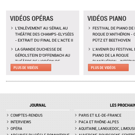
VIDÉOS OPÉRAS
VIDÉOS PIANO
L'ENLÈVEMENT AU SÉRAIL AU
FESTIVAL DE PIANO DE 
THÉÂTRE DES CHAMPS-ELYSÉES
ROQUE D'ANTHÉRON - 
- EXTRAIT DU FINAL DE L'ACTE II
PÜTZ ET BEETHOVEN
LA GRANDE DUCHESSE DE
L'AVENIR DU FESTIVAL 
GÉROLSTEIN D'OFFENBACH AU
PIANO DE LA ROQUE
THÉÂTRE DE L'ODÉON DE
D'ANTHÉRON - INTERV
MARSEILLE - EXTRAIT DE "AH !
CLAIRE DÉSERT, CO-
PLUS DE VIDÉOS
PLUS DE VIDÉOS
C'EST UN FAMEUX RÉGIMENT"
DIRECTRICE ARTISTIQU
L'ENLÈVEMENT AU SÉRAIL AU
MARTINA MEOLA REMP
THÉÂTRE DES CHAMPS-ELYSÉES
PIED LEVÉ KHATIA
- INTERVIEW DE MANON
BUNIATISHVILI AU FES
LAMAISON, BLONDE
PIANO DE LA ROQUE
JOURNAL
LES PROCHAI
D'ANTHÉRON
LA GRANDE DUCHESSE DE
COMPTES-RENDUS
GÉROLSTEIN D'OFFENBACH AU
PARIS ET ILE-DE-FRANCE
FESTIVAL DE PIANO DE 
THÉÂTRE DE L'ODÉON DE
ROQUE D'ANTHÉON - LE
INTERVIEWS
PACA ET RHÔNE-ALPES
MARSEILLE - INTERVIEW D'YVES
DE LA PRÉSENTATION 
OPÉRA
AQUITAINE, LANGUEDOC, LIMOUSI
COUDRAY, METTEUR EN SCÈN
PIANOS