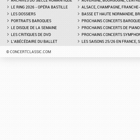
ARCHIVES DU SIÈCLE ROMANTIQUE
AUVERGNE, BOURGOGNE, CENTR
LE RING 2026 - OPÉRA BASTILLE
ALSACE, CHAMPAGNE, FRANCHE-C
DON GIOVANNI À L'OPÉRA DE
FESTIVAL CHOPIN À PAR
LES DOSSIERS
MONTPELLIER - EXTRAIT DE
BASSE ET HAUTE NORMANDIE, BR
INTERVIEW DE CLAIRE-
"TREMA, TREMA, O SCELLERATO!"
GUAY
PORTRAITS BAROQUES
PROCHAINS CONCERTS BAROQU
LE DISQUE DE LA SEMAINE
PROCHAINS CONCERTS DE PIANO
LES CRITIQUES DE DVD
PROCHAINS CONCERTS SYMPHO
L'ABÉCÉDAIRE DU BALLET
LES SAISONS 25/26 EN FRANCE, 
© CONCERTCLASSIC.COM