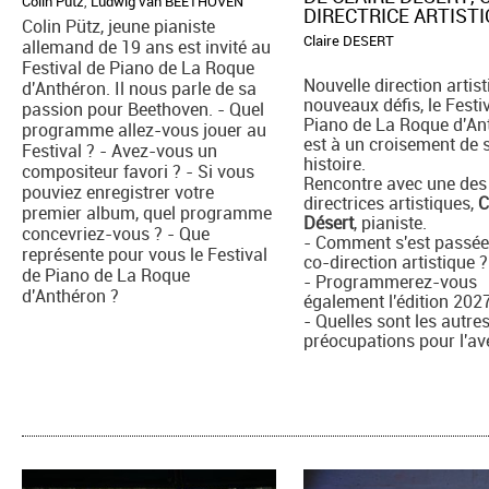
Colin Pütz
,
Ludwig van BEETHOVEN
DIRECTRICE ARTIST
Colin Pütz, jeune pianiste
Claire DESERT
allemand de 19 ans est invité au
Festival de Piano de La Roque
Nouvelle direction artist
d'Anthéron. Il nous parle de sa
nouveaux défis, le Festi
passion pour Beethoven. - Quel
Piano de La Roque d'An
programme allez-vous jouer au
est à un croisement de 
Festival ? - Avez-vous un
histoire.
compositeur favori ? - Si vous
Rencontre avec une des
pouviez enregistrer votre
directrices artistiques,
C
premier album, quel programme
Désert
, pianiste.
concevriez-vous ? - Que
- Comment s'est passée
représente pour vous le Festival
co-direction artistique ?
de Piano de La Roque
- Programmerez-vous
d'Anthéron ?
également l'édition 202
- Quelles sont les autre
préocupations pour l'av