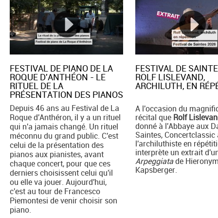
FESTIVAL DE PIANO DE LA
FESTIVAL DE SAINTE
ROQUE D'ANTHÉON - LE
ROLF LISLEVAND,
RITUEL DE LA
ARCHILUTH, EN RÉPE
PRÉSENTATION DES PIANOS
Depuis 46 ans au Festival de La
A l'occasion du magnifi
Roque d'Anthéron, il y a un rituel
récital que
Rolf Lisleva
donné à l'Abbaye aux 
qui n'a jamais changé. Un rituel
Saintes, Concertclassic 
méconnu du grand public. C'est
l'archiluthiste en répétiti
celui de la présentation des
interprète un extrait d'u
pianos aux pianistes, avant
Arpeggiata
de Hierony
chaque concert, pour que ces
Kapsberger.
derniers choisissent celui qu'il
ou elle va jouer. Aujourd'hui,
c'est au tour de Francesco
Piemontesi de venir choisir son
piano.