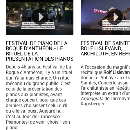
FESTIVAL DE PIANO DE LA
FESTIVAL DE SAINTE
ROQUE D'ANTHÉON - LE
ROLF LISLEVAND,
RITUEL DE LA
ARCHILUTH, EN RÉPE
PRÉSENTATION DES PIANOS
Depuis 46 ans au Festival de La
A l'occasion du magnifi
Roque d'Anthéron, il y a un rituel
récital que
Rolf Lisleva
donné à l'Abbaye aux 
qui n'a jamais changé. Un rituel
Saintes, Concertclassic 
méconnu du grand public. C'est
l'archiluthiste en répétiti
celui de la présentation des
interprète un extrait d'u
pianos aux pianistes, avant
Arpeggiata
de Hierony
chaque concert, pour que ces
Kapsberger.
derniers choisissent celui qu'il
ou elle va jouer. Aujourd'hui,
c'est au tour de Francesco
Piemontesi de venir choisir son
piano.