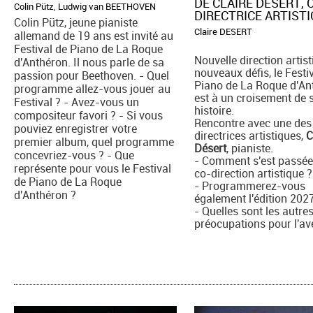
DE CLAIRE DÉSERT, 
Colin Pütz
,
Ludwig van BEETHOVEN
DIRECTRICE ARTIST
Colin Pütz, jeune pianiste
Claire DESERT
allemand de 19 ans est invité au
Festival de Piano de La Roque
Nouvelle direction artist
d'Anthéron. Il nous parle de sa
nouveaux défis, le Festi
passion pour Beethoven. - Quel
Piano de La Roque d'An
programme allez-vous jouer au
est à un croisement de 
Festival ? - Avez-vous un
histoire.
compositeur favori ? - Si vous
Rencontre avec une des
pouviez enregistrer votre
directrices artistiques,
C
premier album, quel programme
Désert
, pianiste.
concevriez-vous ? - Que
- Comment s'est passée
représente pour vous le Festival
co-direction artistique ?
de Piano de La Roque
- Programmerez-vous
d'Anthéron ?
également l'édition 202
- Quelles sont les autre
préocupations pour l'av