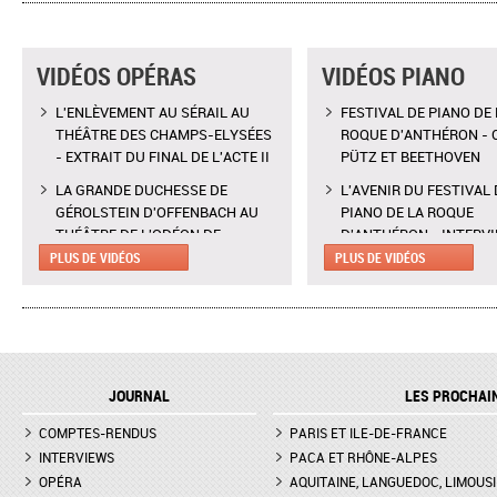
VIDÉOS OPÉRAS
VIDÉOS PIANO
L'ENLÈVEMENT AU SÉRAIL AU
FESTIVAL DE PIANO DE 
THÉÂTRE DES CHAMPS-ELYSÉES
ROQUE D'ANTHÉRON - 
- EXTRAIT DU FINAL DE L'ACTE II
PÜTZ ET BEETHOVEN
LA GRANDE DUCHESSE DE
L'AVENIR DU FESTIVAL 
GÉROLSTEIN D'OFFENBACH AU
PIANO DE LA ROQUE
THÉÂTRE DE L'ODÉON DE
D'ANTHÉRON - INTERV
MARSEILLE - EXTRAIT DE "AH !
CLAIRE DÉSERT, CO-
PLUS DE VIDÉOS
PLUS DE VIDÉOS
C'EST UN FAMEUX RÉGIMENT"
DIRECTRICE ARTISTIQU
L'ENLÈVEMENT AU SÉRAIL AU
MARTINA MEOLA REMP
THÉÂTRE DES CHAMPS-ELYSÉES
PIED LEVÉ KHATIA
- INTERVIEW DE MANON
BUNIATISHVILI AU FES
LAMAISON, BLONDE
PIANO DE LA ROQUE
JOURNAL
LES PROCHAI
D'ANTHÉRON
LA GRANDE DUCHESSE DE
COMPTES-RENDUS
GÉROLSTEIN D'OFFENBACH AU
PARIS ET ILE-DE-FRANCE
FESTIVAL DE PIANO DE 
THÉÂTRE DE L'ODÉON DE
ROQUE D'ANTHÉON - LE
INTERVIEWS
PACA ET RHÔNE-ALPES
MARSEILLE - INTERVIEW D'YVES
DE LA PRÉSENTATION 
OPÉRA
AQUITAINE, LANGUEDOC, LIMOUSI