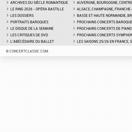
COUDRAY, METTEUR EN SCÈN
PIANOS
ARCHIVES DU SIÈCLE ROMANTIQUE
AUVERGNE, BOURGOGNE, CENTR
LE RING 2026 - OPÉRA BASTILLE
ALSACE, CHAMPAGNE, FRANCHE-C
DON GIOVANNI À L'OPÉRA DE
FESTIVAL CHOPIN À PAR
LES DOSSIERS
MONTPELLIER - EXTRAIT DE
BASSE ET HAUTE NORMANDIE, BR
INTERVIEW DE CLAIRE-
"TREMA, TREMA, O SCELLERATO!"
GUAY
PORTRAITS BAROQUES
PROCHAINS CONCERTS BAROQU
LE DISQUE DE LA SEMAINE
PROCHAINS CONCERTS DE PIANO
LES CRITIQUES DE DVD
PROCHAINS CONCERTS SYMPHO
L'ABÉCÉDAIRE DU BALLET
LES SAISONS 25/26 EN FRANCE, 
© CONCERTCLASSIC.COM