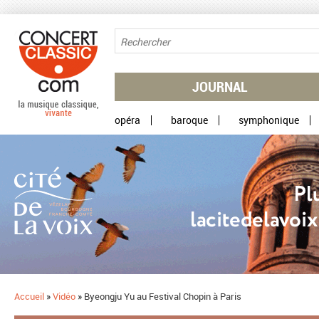
Aller au contenu principal
JOURNAL
opéra
baroque
symphonique
Accueil
»
Vidéo
»
Byeongju Yu au Festival Chopin à Paris