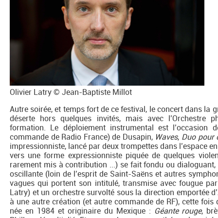
Olivier Latry © Jean-Baptiste Millot
Autre soirée, et temps fort de ce festival, le concert dans la
déserte hors quelques invités, mais avec l’Orchestre 
formation. Le déploiement instrumental est l’occasion d
commande de Radio France) de Dusapin,
Waves
,
Duo pour o
impressionniste, lancé par deux trompettes dans l’espace en p
vers une forme expressionniste piquée de quelques viole
rarement mis à contribution ...) se fait fondu ou dialoguant, 
oscillante (loin de l’esprit de Saint-Saëns et autres symph
vagues qui portent son intitulé, transmise avec fougue par
Latry) et un orchestre survolté sous la direction emportée d’
à une autre création (et autre commande de RF), cette fois 
née en 1984 et originaire du Mexique :
Géante rouge
, br