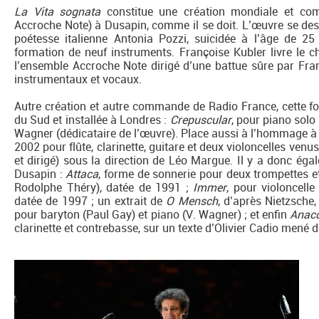
La Vita sognata
constitue une création mondiale et co
Accroche Note) à Dusapin, comme il se doit. L’œuvre se des
poétesse italienne Antonia Pozzi, suicidée à l’âge de 25
formation de neuf instruments. Françoise Kubler livre le 
l’ensemble Accroche Note dirigé d’une battue sûre par Fra
instrumentaux et vocaux.
Autre création et autre commande de Radio France, cette f
du Sud et installée à Londres :
Crepuscular
, pour piano solo
Wagner (dédicataire de l’œuvre). Place aussi à l’hommage à
2002 pour flûte, clarinette, guitare et deux violoncelles ve
et dirigé) sous la direction de Léo Margue. Il y a donc éga
Dusapin :
Attaca
, forme de sonnerie pour deux trompettes et
Rodolphe Théry), datée de 1991 ;
Immer
, pour violoncell
datée de 1997 ; un extrait de
O Mensch
, d’après Nietzsche
pour baryton (Paul Gay) et piano (V. Wagner) ; et enfin
Anaco
clarinette et contrebasse, sur un texte d’Olivier Cadio mené da