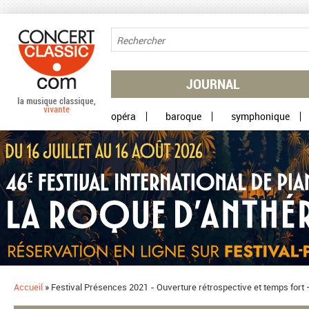
Aller au contenu principal
JOURNAL
opéra
baroque
symphonique
Accueil
»
​Festival Présences 2021 - Ouverture rétrospective et temps for