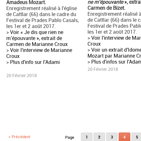
ne m’épouvante
», extra
Amadeus Mozart.
Carmen de Bizet.
Enregistrement réalisé à l'église
Enregistrement réalisé à
de Cattlar (66) dans le cadre du
de Cattlar (66) dans le 
Festival de Prades Pablo Casals,
Festival de Prades Pabl
les 1er et 2 août 2017.
les 1er et 2 août 2017.
>
Voir ​« Je dis que rien ne
>
Voir l'interview de Ma
m’épouvante », extrait de
Croux
Carmen de Marianne Croux
>
Voir un extrait d'Ido
>
Voir l'interview de Marianne
Mozart par Marianne C
Croux
>
Plus d'infos sur l'Ada
>
Plus d'info sur l'Adami
20 Février 2018
20 Février 2018
Pages
< Précédent
1
2
3
4
5