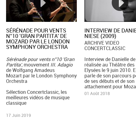
SÉRÉNADE POUR VENTS
INTERVIEW DE DANI
N°10 'GRAN PARTITA' DE
NIESE (2009)
MOZARD PAR LE LONDON
ARCHIVE VIDEO
SYMPHONY ORCHESTRA
CONCERTCLASSIC
Sérénade pour vents n°10 'Gran
Interview de Danielle de
Partita'
, mouvement
III. Adagio
réalisée au Théâtre de
de Wolfgang Amadeus
Elysées le 9 juin 2010. 
Mozart par le London Symphony
parle de son parcours p
Orchestra
de ses débuts et de son
attachement pour Mozar
Sélection Concertclassic, les
01 Août 2018
meilleures vidéos de musique
classique
17 Juin 2019