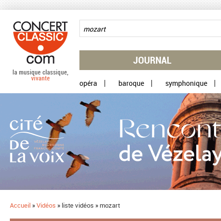
Aller au contenu principal
JOURNAL
opéra
baroque
symphonique
Accueil
»
Vidéos
»
liste vidéos
»
mozart