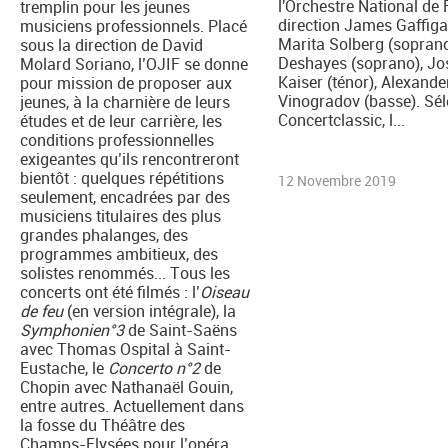
l'Orchestre National de 
tremplin pour les jeunes
direction James Gaffiga
musiciens professionnels. Placé
Marita Solberg (soprano
sous la direction de David
Deshayes (soprano), J
Molard Soriano, l’OJIF se donne
Kaiser (ténor), Alexande
pour mission de proposer aux
Vinogradov (basse). Sél
jeunes, à la charnière de leurs
Concertclassic, l...
études et de leur carrière, les
conditions professionnelles
exigeantes qu’ils rencontreront
bientôt : quelques répétitions
12 Novembre 2019
seulement, encadrées par des
musiciens titulaires des plus
grandes phalanges, des
programmes ambitieux, des
solistes renommés... Tous les
concerts ont été filmés : l’
Oiseau
de feu
(en version intégrale), la
Symphonien°3
de Saint-Saëns
avec Thomas Ospital à Saint-
Eustache, le
Concerto n°2
de
Chopin avec Nathanaël Gouin,
entre autres. Actuellement dans
la fosse du Théâtre des
Champs-Elysées pour l’opéra