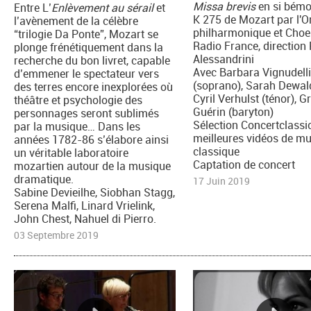
Missa brevis
en si bémo
Entre L’
Enlèvement au sérail
et
K 275 de Mozart par l'O
l’avènement de la célèbre
philharmonique et Choe
“trilogie Da Ponte”, Mozart se
Radio France, direction
plonge frénétiquement dans la
Alessandrini
recherche du bon livret, capable
Avec Barbara Vignudell
d’emmener le spectateur vers
(soprano), Sarah Dewald
des terres encore inexplorées où
Cyril Verhulst (ténor), G
théâtre et psychologie des
Guérin (baryton)
personnages seront sublimés
Sélection Concertclassic
par la musique… Dans les
meilleures vidéos de m
années 1782-86 s’élabore ainsi
classique
un véritable laboratoire
Captation de concert
mozartien autour de la musique
dramatique.
17 Juin 2019
Sabine Devieilhe, Siobhan Stagg,
Serena Malfi, Linard Vrielink,
John Chest, Nahuel di Pierro.
03 Septembre 2019