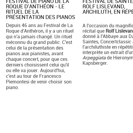
FESTIVAL DE PIANO DE LA
FESTIVAL DE SAINTE
ROQUE D'ANTHÉON - LE
ROLF LISLEVAND,
RITUEL DE LA
ARCHILUTH, EN RÉPE
PRÉSENTATION DES PIANOS
Depuis 46 ans au Festival de La
A l'occasion du magnifi
Roque d'Anthéron, il y a un rituel
récital que
Rolf Lisleva
donné à l'Abbaye aux 
qui n'a jamais changé. Un rituel
Saintes, Concertclassic 
méconnu du grand public. C'est
l'archiluthiste en répétiti
celui de la présentation des
interprète un extrait d'u
pianos aux pianistes, avant
Arpeggiata
de Hierony
chaque concert, pour que ces
Kapsberger.
derniers choisissent celui qu'il
ou elle va jouer. Aujourd'hui,
c'est au tour de Francesco
Piemontesi de venir choisir son
piano.