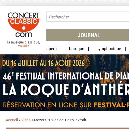
Aller au contenu principal
JOURNAL
opéra
baroque
symphonique
Accueil
»
Vidéo
»
Mozart, "L’Oca del Cairo, extrait