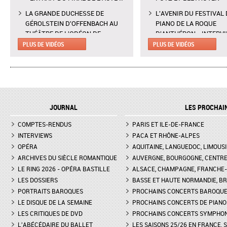
LA GRANDE DUCHESSE DE
L'AVENIR DU FESTIVAL 
GÉROLSTEIN D'OFFENBACH AU
PIANO DE LA ROQUE
THÉÂTRE DE L'ODÉON DE
D'ANTHÉRON - INTERV
MARSEILLE - EXTRAIT DE "AH !
CLAIRE DÉSERT, CO-
PLUS DE VIDÉOS
PLUS DE VIDÉOS
C'EST UN FAMEUX RÉGIMENT"
DIRECTRICE ARTISTIQU
L'ENLÈVEMENT AU SÉRAIL AU
MARTINA MEOLA REMP
THÉÂTRE DES CHAMPS-ELYSÉES
PIED LEVÉ KHATIA
- INTERVIEW DE MANON
BUNIATISHVILI AU FES
LAMAISON, BLONDE
PIANO DE LA ROQUE
JOURNAL
LES PROCHAI
D'ANTHÉRON
LA GRANDE DUCHESSE DE
COMPTES-RENDUS
GÉROLSTEIN D'OFFENBACH AU
PARIS ET ILE-DE-FRANCE
FESTIVAL DE PIANO DE 
THÉÂTRE DE L'ODÉON DE
ROQUE D'ANTHÉON - LE
INTERVIEWS
PACA ET RHÔNE-ALPES
MARSEILLE - INTERVIEW D'YVES
DE LA PRÉSENTATION 
OPÉRA
AQUITAINE, LANGUEDOC, LIMOUSI
COUDRAY, METTEUR EN SCÈN
PIANOS
ARCHIVES DU SIÈCLE ROMANTIQUE
AUVERGNE, BOURGOGNE, CENTR
LE RING 2026 - OPÉRA BASTILLE
ALSACE, CHAMPAGNE, FRANCHE-C
DON GIOVANNI À L'OPÉRA DE
FESTIVAL CHOPIN À PAR
LES DOSSIERS
MONTPELLIER - EXTRAIT DE
BASSE ET HAUTE NORMANDIE, BR
INTERVIEW DE CLAIRE-
"TREMA, TREMA, O SCELLERATO!"
GUAY
PORTRAITS BAROQUES
PROCHAINS CONCERTS BAROQU
LE DISQUE DE LA SEMAINE
PROCHAINS CONCERTS DE PIANO
LES CRITIQUES DE DVD
PROCHAINS CONCERTS SYMPHO
L'ABÉCÉDAIRE DU BALLET
LES SAISONS 25/26 EN FRANCE, 