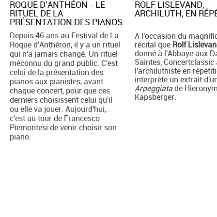
ROQUE D'ANTHÉON - LE
ROLF LISLEVAND,
RITUEL DE LA
ARCHILUTH, EN RÉPE
PRÉSENTATION DES PIANOS
Depuis 46 ans au Festival de La
A l'occasion du magnifi
Roque d'Anthéron, il y a un rituel
récital que
Rolf Lisleva
donné à l'Abbaye aux 
qui n'a jamais changé. Un rituel
Saintes, Concertclassic 
méconnu du grand public. C'est
l'archiluthiste en répétiti
celui de la présentation des
interprète un extrait d'u
pianos aux pianistes, avant
Arpeggiata
de Hierony
chaque concert, pour que ces
Kapsberger.
derniers choisissent celui qu'il
ou elle va jouer. Aujourd'hui,
c'est au tour de Francesco
Piemontesi de venir choisir son
piano.