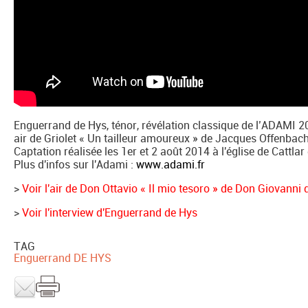
Enguerrand de Hys, ténor, révélation classique de l’ADAMI 20
air de Griolet « Un tailleur amoureux » de Jacques Offenbach
Captation réalisée les 1er et 2 août 2014 à l'église de Cattla
Plus d'infos sur l'Adami :
www.adami.fr
>
Voir l'air de Don Ottavio « Il mio tesoro » de Don Giovann
>
Voir l'interview d'Enguerrand de Hys
TAG
Enguerrand DE HYS