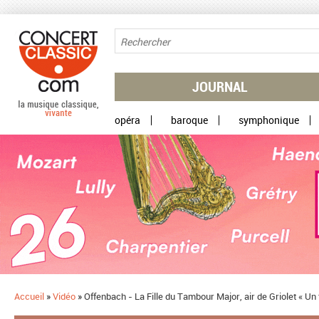
Aller au contenu principal
JOURNAL
opéra
baroque
symphonique
Accueil
»
Vidéo
»
Offenbach - La Fille du Tambour Major, air de Griolet « U