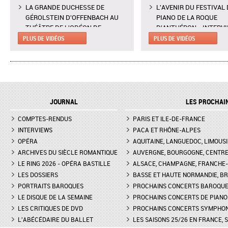
LA GRANDE DUCHESSE DE
L'AVENIR DU FESTIVAL 
GÉROLSTEIN D'OFFENBACH AU
PIANO DE LA ROQUE
THÉÂTRE DE L'ODÉON DE
D'ANTHÉRON - INTERV
MARSEILLE - EXTRAIT DE "AH !
CLAIRE DÉSERT, CO-
PLUS DE VIDÉOS
PLUS DE VIDÉOS
C'EST UN FAMEUX RÉGIMENT"
DIRECTRICE ARTISTIQU
L'ENLÈVEMENT AU SÉRAIL AU
MARTINA MEOLA REMP
THÉÂTRE DES CHAMPS-ELYSÉES
PIED LEVÉ KHATIA
- INTERVIEW DE MANON
BUNIATISHVILI AU FES
LAMAISON, BLONDE
PIANO DE LA ROQUE
JOURNAL
LES PROCHAI
D'ANTHÉRON
LA GRANDE DUCHESSE DE
COMPTES-RENDUS
GÉROLSTEIN D'OFFENBACH AU
PARIS ET ILE-DE-FRANCE
FESTIVAL DE PIANO DE 
THÉÂTRE DE L'ODÉON DE
ROQUE D'ANTHÉON - LE
INTERVIEWS
PACA ET RHÔNE-ALPES
MARSEILLE - INTERVIEW D'YVES
DE LA PRÉSENTATION 
OPÉRA
AQUITAINE, LANGUEDOC, LIMOUSI
COUDRAY, METTEUR EN SCÈN
PIANOS
ARCHIVES DU SIÈCLE ROMANTIQUE
AUVERGNE, BOURGOGNE, CENTR
LE RING 2026 - OPÉRA BASTILLE
ALSACE, CHAMPAGNE, FRANCHE-C
DON GIOVANNI À L'OPÉRA DE
FESTIVAL CHOPIN À PAR
LES DOSSIERS
MONTPELLIER - EXTRAIT DE
BASSE ET HAUTE NORMANDIE, BR
INTERVIEW DE CLAIRE-
"TREMA, TREMA, O SCELLERATO!"
GUAY
PORTRAITS BAROQUES
PROCHAINS CONCERTS BAROQU
LE DISQUE DE LA SEMAINE
PROCHAINS CONCERTS DE PIANO
LES CRITIQUES DE DVD
PROCHAINS CONCERTS SYMPHO
L'ABÉCÉDAIRE DU BALLET
LES SAISONS 25/26 EN FRANCE, 