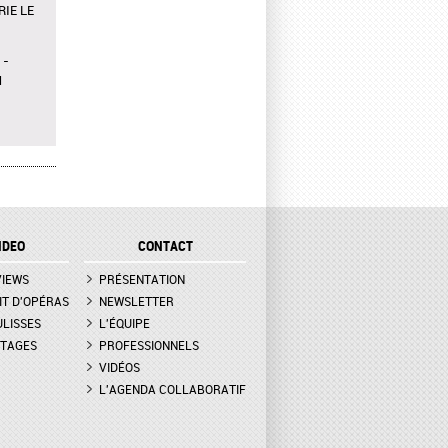
IE LE
 -
N
OWN À
ER,
IDEO
CONTACT
ATION
VIEWS
PRÉSENTATION
ESSA
IT D'OPÉRAS
NEWSLETTER
UET,
ULISSES
L'ÉQUIPE
TAGES
PROFESSIONNELS
VIDÉOS
 -
 DE
L'AGENDA COLLABORATIF
AMA