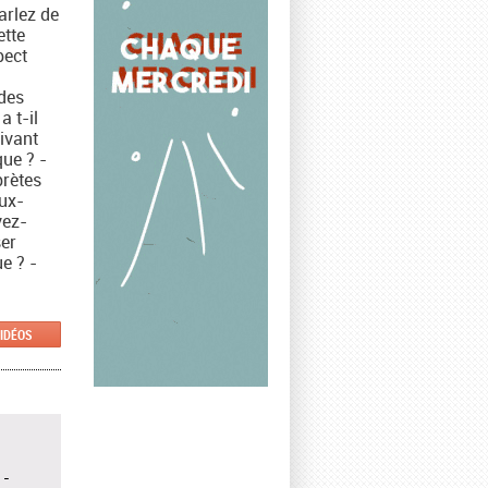
arlez de
ette
pect
 des
 t-il
ivant
que ? -
prètes
eux-
vez-
er
e ? -
VIDÉOS
 -