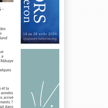
 -
 des
i
land
ue
d a
l'Abbaye
uelques
 et la
s années
s arrivé
uments ?
rait dans