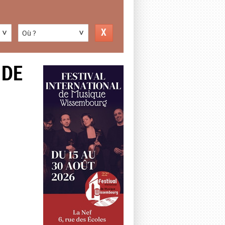
Où ?
 DE