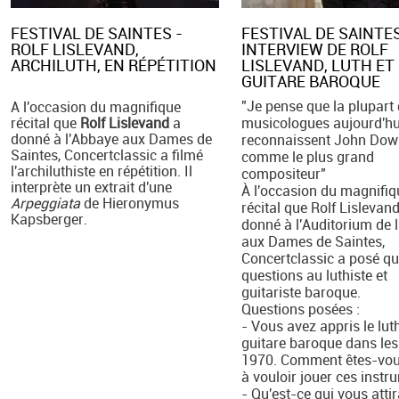
FESTIVAL DE SAINTES -
FESTIVAL DE SAINTES
ROLF LISLEVAND,
INTERVIEW DE ROLF
ARCHILUTH, EN RÉPÉTITION
LISLEVAND, LUTH ET
GUITARE BAROQUE
"Je pense que la plupart
A l'occasion du magnifique
récital que
Rolf Lislevand
a
musicologues aujourd'hu
donné à l'Abbaye aux Dames de
reconnaissent John Dow
Saintes, Concertclassic a filmé
comme le plus grand
l'archiluthiste en répétition. Il
compositeur"
interprète un extrait d'une
À l'occasion du magnifiq
Arpeggiata
de Hieronymus
récital que Rolf Lislevan
Kapsberger.
donné à l'Auditorium de 
aux Dames de Saintes,
Concertclassic a posé q
questions au luthiste et
guitariste baroque.
Questions posées :
- Vous avez appris le luth
guitare baroque dans le
1970. Comment êtes-vou
à vouloir jouer ces instr
- Qu'est-ce qui vous atti