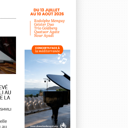
VÉ
LI AU
E LA
ISHVILI
elle
u au