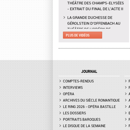
THÉÂTRE DES CHAMPS-ELYSÉES
- EXTRAIT DU FINAL DE L'ACTE II
LA GRANDE DUCHESSE DE
GÉROLSTEIN D'OFFENBACH AU
THÉÂTRE DE L'ODÉON DE
MARSEILLE - EXTRAIT DE "AH !
PLUS DE VIDÉOS
C'EST UN FAMEUX RÉGIMENT"
L'ENLÈVEMENT AU SÉRAIL AU
THÉÂTRE DES CHAMPS-ELYSÉES
- INTERVIEW DE MANON
LAMAISON, BLONDE
JOURNAL
LA GRANDE DUCHESSE DE
COMPTES-RENDUS
GÉROLSTEIN D'OFFENBACH AU
THÉÂTRE DE L'ODÉON DE
INTERVIEWS
MARSEILLE - INTERVIEW D'YVES
OPÉRA
COUDRAY, METTEUR EN SCÈN
ARCHIVES DU SIÈCLE ROMANTIQUE
LE RING 2026 - OPÉRA BASTILLE
DON GIOVANNI À L'OPÉRA DE
LES DOSSIERS
MONTPELLIER - EXTRAIT DE
"TREMA, TREMA, O SCELLERATO!"
PORTRAITS BAROQUES
LE DISQUE DE LA SEMAINE