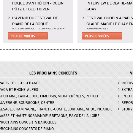
ROQUE D'ANTHÉRON - COLIN
INTERVIEW DE CLAIRE-MAR
PÜTZ ET BEETHOVEN
GUAY
L'AVENIR DU FESTIVAL DE
FESTIVAL CHOPIN À PARIS
PIANO DE LA ROQUE
CLAIRE-MARIE LE GUAY E
D'ANTHÉRON - INTERVIEW DE
RÉPÉTITION
CLAIRE DÉSERT, CO-
PLUS DE VIDÉOS
PLUS DE VIDÉOS
CALDER PIECE D'EARLE BR
DIRECTRICE ARTISTIQUE
LA FONDATION VUITTON -
MARTINA MEOLA REMPLACE AU
INTERVIEWS DE ADÉLAÏDE
PIED LEVÉ KHATIA
FERRIÈRE, VANESSA PORT
BUNIATISHVILI AU FESTIVAL DE
EMMANUEL JACQUET,
PIANO DE LA ROQUE
RODOLPHE THÉRY
LES PROCHAINS CONCERTS
V
D'ANTHÉRON
CALDER PIECE À LA FOND
PARIS ET ILE-DE-FRANCE
FESTIVAL DE PIANO DE LA
VUITTON - EXTRAIT PAR
INTER
ROQUE D'ANTHÉON - LE RITUEL
ADÉLAÏDE FERRIÈRE, VAN
PACA ET RHÔNE-ALPES
EXTRA
DE LA PRÉSENTATION DES
PORTER, EMMANUEL JACQ
AQUITAINE, LANGUEDOC, LIMOUSIN, MIDI-PYRÉNÉES, POITOU
EN CO
PIANOS
RODOLPHE THÉRY
AUVERGNE, BOURGOGNE, CENTRE
REPOR
ALSACE, CHAMPAGNE, FRANCHE-COMTÉ, LORRAINE, NPDC, PICARDIE
STORY
FESTIVAL CHOPIN À PARIS -
FESTIVAL CHOPIN À PARIS
BASSE ET HAUTE NORMANDIE, BRETAGNE, PAYS DE LA LOIRE
INTERVIEW DE CLAIRE-MARIE LE
EXTRAIT DU SCHERZO N°2
GUAY
CHOPIN PAR MOMO KOD
PROCHAINS CONCERTS BAROQUES
PROCHAINS CONCERTS DE PIANO