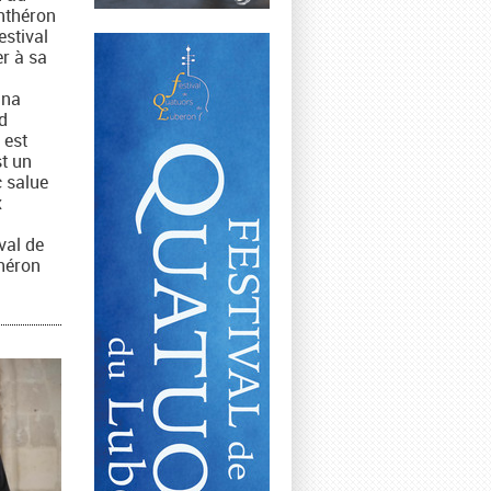
nthéron
estival
er à sa
ina
d
 est
st un
 salue
x
ival de
héron