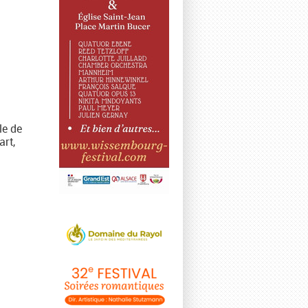
le de
art,