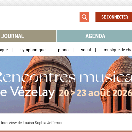
SE CONNECTER
JOURNAL
AGENDA
oque
symphonique
piano
vocal
musique de ch
 - Interview de Louisa Sophia Jefferson