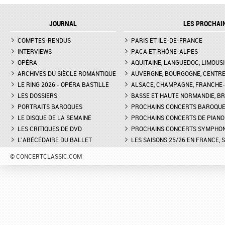
- INTERVIEW DE MANON
BUNIATISHVILI AU FES
LAMAISON, BLONDE
PIANO DE LA ROQUE
JOURNAL
LES PROCHAI
D'ANTHÉRON
LA GRANDE DUCHESSE DE
COMPTES-RENDUS
GÉROLSTEIN D'OFFENBACH AU
PARIS ET ILE-DE-FRANCE
FESTIVAL DE PIANO DE 
THÉÂTRE DE L'ODÉON DE
ROQUE D'ANTHÉON - LE
INTERVIEWS
PACA ET RHÔNE-ALPES
MARSEILLE - INTERVIEW D'YVES
DE LA PRÉSENTATION 
OPÉRA
AQUITAINE, LANGUEDOC, LIMOUSI
COUDRAY, METTEUR EN SCÈN
PIANOS
ARCHIVES DU SIÈCLE ROMANTIQUE
AUVERGNE, BOURGOGNE, CENTR
LE RING 2026 - OPÉRA BASTILLE
ALSACE, CHAMPAGNE, FRANCHE-C
DON GIOVANNI À L'OPÉRA DE
FESTIVAL CHOPIN À PAR
LES DOSSIERS
MONTPELLIER - EXTRAIT DE
BASSE ET HAUTE NORMANDIE, BR
INTERVIEW DE CLAIRE-
"TREMA, TREMA, O SCELLERATO!"
GUAY
PORTRAITS BAROQUES
PROCHAINS CONCERTS BAROQU
LE DISQUE DE LA SEMAINE
PROCHAINS CONCERTS DE PIANO
LES CRITIQUES DE DVD
PROCHAINS CONCERTS SYMPHO
L'ABÉCÉDAIRE DU BALLET
LES SAISONS 25/26 EN FRANCE, 
© CONCERTCLASSIC.COM