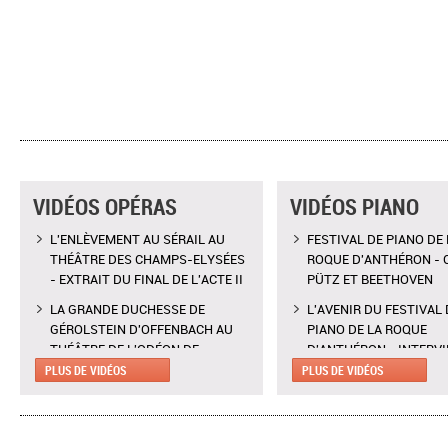
VIDÉOS OPÉRAS
VIDÉOS PIANO
L'ENLÈVEMENT AU SÉRAIL AU
FESTIVAL DE PIANO DE 
THÉÂTRE DES CHAMPS-ELYSÉES
ROQUE D'ANTHÉRON - 
- EXTRAIT DU FINAL DE L'ACTE II
PÜTZ ET BEETHOVEN
LA GRANDE DUCHESSE DE
L'AVENIR DU FESTIVAL 
GÉROLSTEIN D'OFFENBACH AU
PIANO DE LA ROQUE
THÉÂTRE DE L'ODÉON DE
D'ANTHÉRON - INTERV
MARSEILLE - EXTRAIT DE "AH !
CLAIRE DÉSERT, CO-
PLUS DE VIDÉOS
PLUS DE VIDÉOS
C'EST UN FAMEUX RÉGIMENT"
DIRECTRICE ARTISTIQU
L'ENLÈVEMENT AU SÉRAIL AU
MARTINA MEOLA REMP
THÉÂTRE DES CHAMPS-ELYSÉES
PIED LEVÉ KHATIA