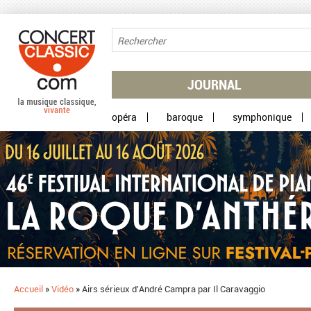
Aller au contenu principal
JOURNAL
opéra
baroque
symphonique
Accueil
»
Vidéo
»
Airs sérieux d'André Campra par Il Caravaggio