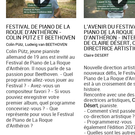
FESTIVAL DE PIANO DE LA
L'AVENIR DU FESTIV
ROQUE D'ANTHÉRON -
PIANO DE LA ROQUE
COLIN PÜTZ ET BEETHOVEN
D'ANTHÉRON - INT
DE CLAIRE DÉSERT, 
Colin Pütz
,
Ludwig van BEETHOVEN
DIRECTRICE ARTIST
Colin Pütz, jeune pianiste
Claire DESERT
allemand de 19 ans est invité au
Festival de Piano de La Roque
Nouvelle direction artist
d'Anthéron. Il nous parle de sa
nouveaux défis, le Festi
passion pour Beethoven. - Quel
Piano de La Roque d'An
programme allez-vous jouer au
est à un croisement de 
Festival ? - Avez-vous un
histoire.
compositeur favori ? - Si vous
Rencontre avec une des
pouviez enregistrer votre
directrices artistiques,
C
premier album, quel programme
Désert
, pianiste.
concevriez-vous ? - Que
- Comment s'est passée
représente pour vous le Festival
co-direction artistique ?
de Piano de La Roque
- Programmerez-vous
d'Anthéron ?
également l'édition 202
- Quelles sont les autre