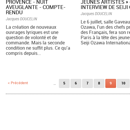
PROVENCE - NUIT
JEUNES ARTISTES » 
AVEUGLANTE - COMPTE-
INTERVIEW DE SEIJ
RENDU
Jacques DOUCELIN
Jacques DOUCELIN
Le 6 juillet, salle Gaveau,
La création de nouveaux
Ozawa, l’un des chefs p
ouvrages lyriques est une
des Français, fera son r
question de volonté et de
Paris à la tête des jeune
commande. Mais la seconde
Seiji Ozawa International
condition ne suffit plus. Ce qu’a
compris depuis...
Pages
< Précédent
…
5
6
7
8
9
10