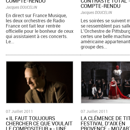
COMPTE-RENDU
CONTRASTE TOTAL 
COMPTE-RENDU
Jacques DOUCELIN
Jacques DOUCELIN
En direct sur France Musique,
les deux orchestres de Radio
Les soirées se suivent 
France ont fait leur rentrée
se ressemblent pas salle
officielle pour le bonheur de ceux
L’Orchestre de Pittsbur
qui assistaient à ces concerts.
certes une belle machin
Le...
américaine appartenant
groupe des...
07 Juillet 2011
07 Juillet 2011
« IL FAUT TOUJOURS
LA CLÉMENCE DE TI
CHERCHER CE QUE VOULAIT
FESTIVAL D’AIX EN
LE COMPOSITEUR » - UNE
PROVENCE - MOZAR