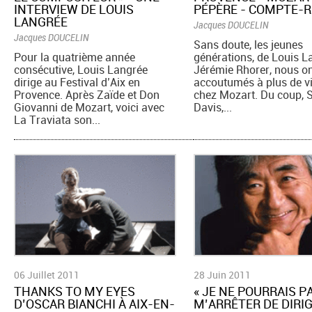
INTERVIEW DE LOUIS
PÉPÈRE - COMPTE-
LANGRÉE
Jacques DOUCELIN
Jacques DOUCELIN
Sans doute, les jeunes
Pour la quatrième année
générations, de Louis L
consécutive, Louis Langrée
Jérémie Rhorer, nous on
dirige au Festival d’Aix en
accoutumés à plus de vi
Provence. Après Zaïde et Don
chez Mozart. Du coup, S
Giovanni de Mozart, voici avec
Davis,...
La Traviata son...
06 Juillet 2011
28 Juin 2011
THANKS TO MY EYES
« JE NE POURRAIS P
D’OSCAR BIANCHI À AIX-EN-
M’ARRÊTER DE DIRI