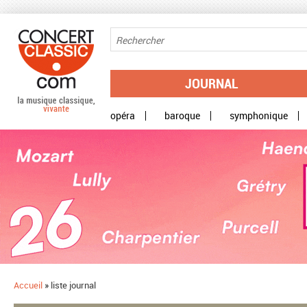
Aller au contenu principal
JOURNAL
opéra
baroque
symphonique
Accueil
»
liste journal