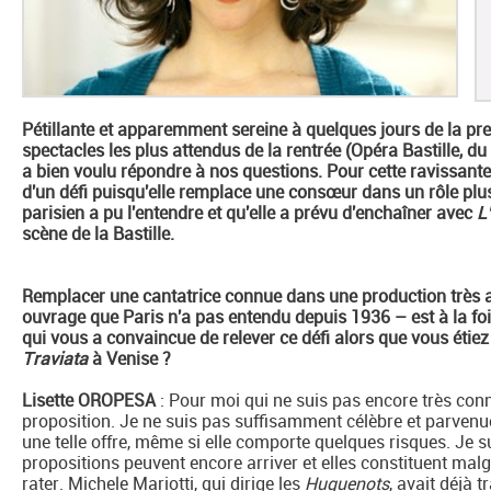
Pétillante et apparemment sereine à quelques jours de la p
spectacles les plus attendus de la rentrée (Opéra Bastille, d
a bien voulu répondre à nos questions. Pour cette ravissante 
d'un défi puisqu'elle remplace une consœur dans un rôle plus
parisien a pu l'entendre et qu'elle a prévu d'enchaîner avec
L
scène de la Bastille.
Remplacer une cantatrice connue dans une production très
ouvrage que Paris n'a pas entendu depuis 1936 – est à la fois
qui vous a convaincue de relever ce défi alors que vous étiez
Traviata
à Venise ?
Lisette OROPESA
: Pour moi qui ne suis pas encore très connue,
proposition. Je ne suis pas suffisamment célèbre et parvenu
une telle offre, même si elle comporte quelques risques. Je
propositions peuvent encore arriver et elles constituent malg
rater. Michele Mariotti, qui dirige les
Huguenots
, avait déjà 