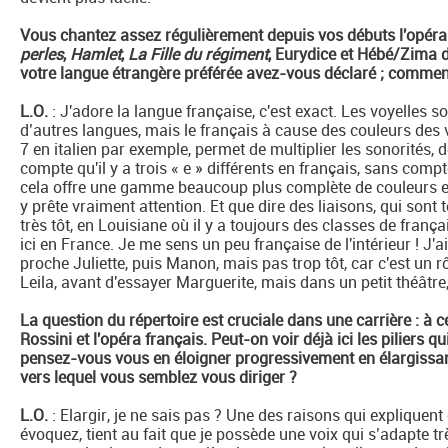
Vous chantez assez régulièrement depuis vos débuts l'opéra 
perles
,
Hamlet
,
La Fille du régiment
, Eurydice et Hébé/Zima 
votre langue étrangère préférée avez-vous déclaré ; comment 
L.O.
: J'adore la langue française, c'est exact. Les voyelles sont
d’autres langues, mais le français à cause des couleurs des 
7 en italien par exemple, permet de multiplier les sonorité
compte qu'il y a trois « e » différents en français, sans compte
cela offre une gamme beaucoup plus complète de couleurs et c
y prête vraiment attention. Et que dire des liaisons, qui sont
très tôt, en Louisiane où il y a toujours des classes de françai
ici en France. Je me sens un peu française de l'intérieur ! J
proche Juliette, puis Manon, mais pas trop tôt, car c'est un rô
Leila, avant d'essayer Marguerite, mais dans un petit théâtre, 
La question du répertoire est cruciale dans une carrière : à c
Rossini et l'opéra français. Peut-on voir déjà ici les piliers q
pensez-vous vous en éloigner progressivement en élargissa
vers lequel vous semblez vous diriger ?
L.O.
: Elargir, je ne sais pas ? Une des raisons qui explique
évoquez, tient au fait que je possède une voix qui s’adapte tr