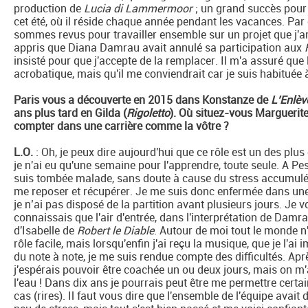
production de
Lucia di Lammermoor
; un grand succès pour l
cet été, où il réside chaque année pendant les vacances. Par
sommes revus pour travailler ensemble sur un projet que j'a
appris que Diana Damrau avait annulé sa participation aux
insisté pour que j'accepte de la remplacer. Il m'a assuré que 
acrobatique, mais qu'il me conviendrait car je suis habituée 
Paris vous a découverte en 2015 dans Konstanze de
L’Enlèv
ans plus tard en Gilda (
Rigoletto
). Où situez-vous Marguerite
compter dans une carrière comme la vôtre ?
L.O.
: Oh, je peux dire aujourd'hui que ce rôle est un des plus 
je n'ai eu qu'une semaine pour l'apprendre, toute seule. A Pe
suis tombée malade, sans doute à cause du stress accumulé 
me reposer et récupérer. Je me suis donc enfermée dans une
je n’ai pas disposé de la partition avant plusieurs jours. Je
connaissais que l'air d'entrée, dans l'interprétation de Damrau
d'Isabelle de
Robert le Diable
. Autour de moi tout le monde n
rôle facile, mais lorsqu'enfin j'ai reçu la musique, que je l'a
du note à note, je me suis rendue compte des difficultés. Apr
j'espérais pouvoir être coachée un ou deux jours, mais on m'a d
l'eau ! Dans dix ans je pourrais peut être me permettre certa
cas (rires). Il faut vous dire que l'ensemble de l'équipe avait