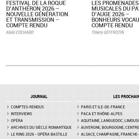
​FESTIVAL DE LA ROQUE
LES PROMENADES
D’ANTHÉRON 2026 –
MUSICALES DU PA
NOUVELLE GÉNÉRATION
D’AUGE 2026 –
ET TRANSMISSION –
BONHEURS VOCAU
COMPTE RENDU
COMPTE RENDU
Alain COCHARD
Thierry GEFFROTIN
JOURNAL
LES PROCHAI
COMPTES-RENDUS
PARIS ET ILE-DE-FRANCE
INTERVIEWS
PACA ET RHÔNE-ALPES
OPÉRA
AQUITAINE, LANGUEDOC, LIMOUSI
ARCHIVES DU SIÈCLE ROMANTIQUE
AUVERGNE, BOURGOGNE, CENTR
LE RING 2026 - OPÉRA BASTILLE
ALSACE, CHAMPAGNE, FRANCHE-C