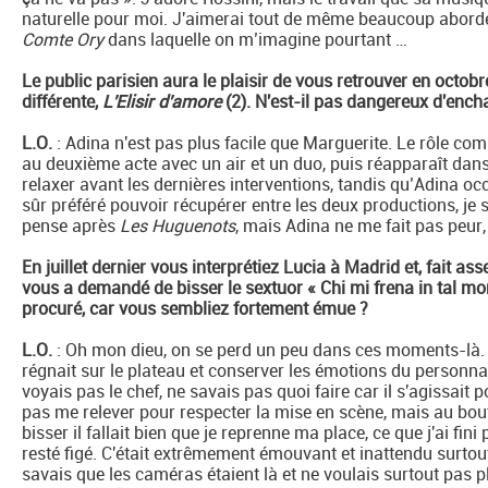
naturelle pour moi. J'aimerai tout de même beaucoup abor
Comte Ory
dans laquelle on m’imagine pourtant …
Le public parisien aura le plaisir de vous retrouver en oct
différente,
L'Elisir d'amore
(2).
N'est-il pas dangereux d'ench
L.O.
: Adina n'est pas plus facile que Marguerite. Le rôle comm
au deuxième acte avec un air et un duo, puis réapparaît dan
relaxer avant les dernières interventions, tandis qu’Adina oc
sûr préféré pouvoir récupérer entre les deux productions, je s
pense après
Les Huguenots
, mais Adina ne me fait pas peur,
En juillet dernier vous interprétiez Lucia à Madrid et, fait as
vous a demandé de bisser le sextuor « Chi mi frena in tal 
procuré, car vous sembliez fortement émue ?
L.O.
: Oh mon dieu, on se perd un peu dans ces moments-là. 
régnait sur le plateau et conserver les émotions du personnag
voyais pas le chef, ne savais pas quoi faire car il s'agissait
pas me relever pour respecter la mise en scène, mais au bou
bisser il fallait bien que je reprenne ma place, ce que j'ai fin
resté figé. C'était extrêmement émouvant et inattendu surtout 
savais que les caméras étaient là et ne voulais surtout pas pl