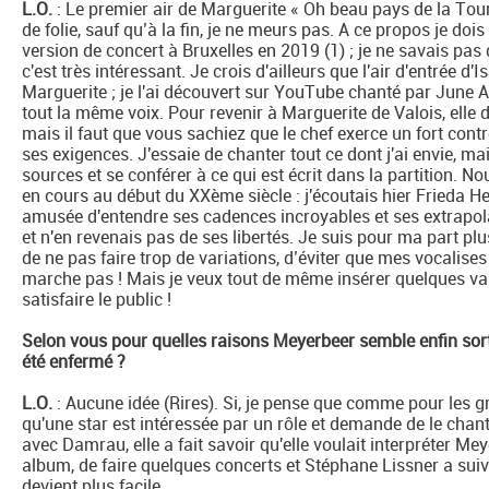
L.O.
: Le premier air de Marguerite « Oh beau pays de la Tour
de folie, sauf qu’à la fin, je ne meurs pas. A ce propos je dois
version de concert à Bruxelles en 2019 (1) ; je ne savais pa
c'est très intéressant. Je crois d'ailleurs que l'air d'entrée d'
Marguerite ; je l'ai découvert sur YouTube chanté par June A
tout la même voix. Pour revenir à Marguerite de Valois, elle
mais il faut que vous sachiez que le chef exerce un fort contr
ses exigences. J'essaie de chanter tout ce dont j'ai envie, m
sources et se conférer à ce qui est écrit dans la partition. No
en cours au début du XXème siècle : j'écoutais hier Frieda Hem
amusée d'entendre ses cadences incroyables et ses extrapola
et n'en revenais pas de ses libertés. Je suis pour ma part p
de ne pas faire trop de variations, d’éviter que mes vocalises
marche pas ! Mais je veux tout de même insérer quelques var
satisfaire le public !
Selon vous pour quelles raisons Meyerbeer semble enfin sort
été enfermé ?
L.O.
: Aucune idée (Rires). Si, je pense que comme pour les g
qu'une star est intéressée par un rôle et demande de le chan
avec Damrau, elle a fait savoir qu'elle voulait interpréter Mey
album, de faire quelques concerts et Stéphane Lissner a suivi.
devient plus facile.