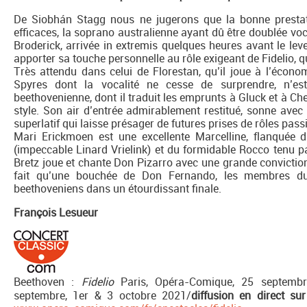
De Siobhán Stagg nous ne jugerons que la bonne prestati
efficaces, la soprano australienne ayant dû être doublée vo
Broderick, arrivée in extremis quelques heures avant le lev
apporter sa touche personnelle au rôle exigeant de Fidelio, qu’
Très attendu dans celui de Florestan, qu’il joue à l’économ
Spyres dont la vocalité ne cesse de surprendre, n’e
beethovenienne, dont il traduit les emprunts à Gluck et à Ch
style. Son air d’entrée admirablement restitué, sonne ave
superlatif qui laisse présager de futures prises de rôles pas
Mari Erickmoen est une excellente Marcelline, flanquée 
(impeccable Linard Vrielink) et du formidable Rocco tenu 
Bretz joue et chante Don Pizarro avec une grande conviction
fait qu’une bouchée de Don Fernando, les membres d
beethoveniens dans un étourdissant finale.
François Lesueur
Beethoven :
Fidelio
Paris, Opéra-Comique, 25 septembre
septembre, 1er & 3 octobre 2021/
diffusion en direct su