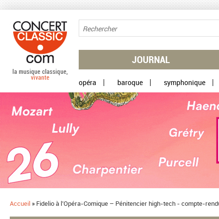
Aller au contenu principal
JOURNAL
opéra
baroque
symphonique
Accueil
»
​Fidelio à l’Opéra-Comique – Pénitencier high-tech - compte-rend