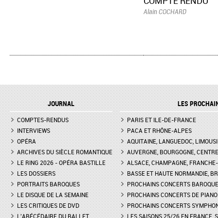
COMPTE RENDU
Alain COCHARD
JOURNAL
LES PROCHAI
COMPTES-RENDUS
PARIS ET ILE-DE-FRANCE
INTERVIEWS
PACA ET RHÔNE-ALPES
OPÉRA
AQUITAINE, LANGUEDOC, LIMOUSI
ARCHIVES DU SIÈCLE ROMANTIQUE
AUVERGNE, BOURGOGNE, CENTR
LE RING 2026 - OPÉRA BASTILLE
ALSACE, CHAMPAGNE, FRANCHE-C
LES DOSSIERS
BASSE ET HAUTE NORMANDIE, BR
PORTRAITS BAROQUES
PROCHAINS CONCERTS BAROQU
LE DISQUE DE LA SEMAINE
PROCHAINS CONCERTS DE PIANO
LES CRITIQUES DE DVD
PROCHAINS CONCERTS SYMPHO
L'ABÉCÉDAIRE DU BALLET
LES SAISONS 25/26 EN FRANCE, 