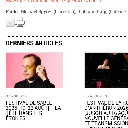
www.opera-comique.com/fr/spectacles/fidelio
Photo : Michael Spyres (Florestan), Siobhan Stagg (Fidelio 
DERNIERS ARTICLES
07 Août 2026
06 Août 2026
​FESTIVAL DE SABLÉ
​FESTIVAL DE LA 
2026 [19-22 AOÛT] – LA
D’ANTHÉRON 202
TÊTE DANS LES
[JUSQU'AU 16 AOÛ
ÉTOILES
NOUVELLE GÉNÉR
ET TRANSMISSION