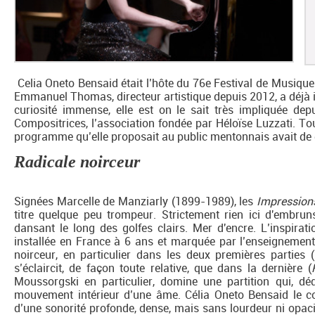
Celia Oneto Bensaid était l’hôte du 76e Festival de Musique
Emmanuel Thomas, directeur artistique depuis 2012, a déjà i
curiosité immense, elle est on le sait très impliquée depu
Compositrices, l’association fondée par Héloïse Luzzati. Tou
programme qu’elle proposait au public mentonnais avait de q
Radicale noirceur
Signées Marcelle de Manziarly (1899-1989), les
Impression
titre quelque peu trompeur. Strictement rien ici d'embru
dansant le long des golfes clairs. Mer d'encre. L’inspirati
installée en France à 6 ans et marquée par l’enseignement
noirceur, en particulier dans les deux premières parties (
s’éclaircit, de façon toute relative, que dans la dernière (
Moussorgski en particulier, domine une partition qui, déd
mouvement intérieur d’une âme. Célia Oneto Bensaid le com
d’une sonorité profonde, dense, mais sans lourdeur ni opac