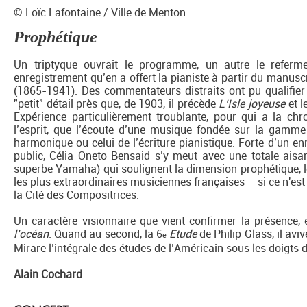
© Loïc Lafontaine / Ville de Menton
Prophétique
Un triptyque ouvrait le programme, un autre le referm
enregistrement qu’en a offert la pianiste à partir du manuscri
(1865-1941). Des commentateurs distraits ont pu qualifier
"petit" détail près que, de 1903, il précède
L’Isle joyeuse
et l
Expérience particulièrement troublante, pour qui a la chr
l’esprit, que l’écoute d’une musique fondée sur la gamme
harmonique ou celui de l’écriture pianistique. Forte d’un 
public, Célia Oneto Bensaid s’y meut avec une totale aisa
superbe Yamaha) qui soulignent la dimension prophétique, le
les plus extraordinaires musiciennes françaises – si ce n'est 
la Cité des Compositrices.
Un caractère visionnaire que vient confirmer la présence,
l’océan
. Quand au second, la 6
Etude
de Philip Glass, il avi
e
Mirare l’intégrale des études de l’Américain sous les doigts 
Alain Cochard