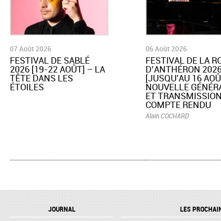
07 Août 2026
06 Août 2026
​FESTIVAL DE SABLÉ
​FESTIVAL DE LA 
2026 [19-22 AOÛT] – LA
D’ANTHÉRON 202
TÊTE DANS LES
[JUSQU'AU 16 AOÛ
ÉTOILES
NOUVELLE GÉNÉR
ET TRANSMISSION
COMPTE RENDU
Alain COCHARD
JOURNAL
LES PROCHAI