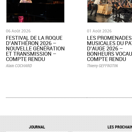
06 Août 2026
01 Août 2026
​FESTIVAL DE LA ROQUE
LES PROMENADES
D’ANTHÉRON 2026 –
MUSICALES DU PA
NOUVELLE GÉNÉRATION
D’AUGE 2026 –
ET TRANSMISSION –
BONHEURS VOCAU
COMPTE RENDU
COMPTE RENDU
Alain COCHARD
Thierry GEFFROTIN
JOURNAL
LES PROCHAI