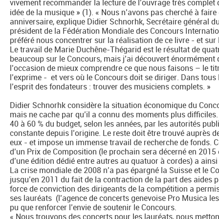
vivement recommander la lecture de l’ouvrage très complet
idée de la musique » (1). « Nous n’avons pas cherché à faire
anniversaire, explique Didier Schnorhk, Secrétaire général d
président de la Fédération Mondiale des Concours Internat
préféré nous concentrer sur la réalisation de ce livre - et sur 
Le travail de Marie Duchêne-Thégarid est le résultat de quat
beaucoup sur le Concours, mais j’ai découvert énormément de
l’occasion de mieux comprendre ce que nous faisons – le titr
l’exprime - et vers où le Concours doit se diriger. Dans tous
l’esprit des fondateurs : trouver des musiciens complets. »
Didier Schnorhk considère la situation économique du Concou
mais ne cache par qu’il a connu des moments plus difficiles.
40 à 60 % du budget, selon les années, par les autorités publi
constante depuis l’origine. Le reste doit être trouvé auprès 
eux - et impose un immense travail de recherche de fonds. Cel
d’un Prix de Composition (le prochain sera décerné en 2015 
d’une édition dédié entre autres au quatuor à cordes) a ains
La crise mondiale de 2008 n’a pas épargné la Suisse et le C
jusqu’en 2011 du fait de la contraction de la part des aides p
force de conviction des dirigeants de la compétition a permis 
ses lauréats (l’agence de concerts genevoise Pro Musica le
pu que renforcer l’envie de soutenir le Concours.
« Nous trouvons des concerts pour les lauréats, nous metton