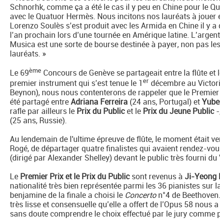
Schnorhk, comme ça a été le cas il y peu en Chine pour le 
avec le Quatuor Hermès. Nous incitons nos lauréats à jouer 
Lorenzo Soulès s’est produit avec les Armida en Chine il y 
l’an prochain lors d’une tournée en Amérique latine. L’argen
Musica est une sorte de bourse destinée à payer, non pas le
lauréats. »
ème
Le 69
Concours de Genève se partageait entre la flûte et l
er
premier instrument qui s’est tenue le 1
décembre au Victoria
Beynon), nous nous contenterons de rappeler que le Premier 
été partagé entre
Adriana Ferreira
(24 ans, Portugal) et
Yube
rafle par ailleurs le
Prix du Public
et le
Prix du Jeune Public
-
(25 ans, Russie).
Au lendemain de l'ultime épreuve de flûte, le moment était ve
Rogé, de départager quatre finalistes qui avaient rendez-vo
(dirigé par Alexander Shelley) devant le public très fourni du 
Le
Premier Prix et le Prix du Public
sont revenus à
Ji-Yeong
nationalité très bien représentée parmi les 36 pianistes sur l
benjamine de la finale a choisi le
Concerto
n°4 de Beethoven.
très lisse et consensuelle qu’elle a offert de l’Opus 58 nous 
sans doute comprendre le choix effectué par le jury comme pa