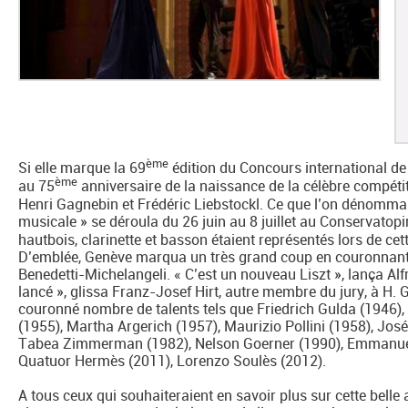
ème
Si elle marque la 69
édition du Concours international d
ème
au 75
anniversaire de la naissance de la célèbre compéti
Henri Gagnebin et Frédéric Liebstockl. Ce que l’on dénommai
musicale » se déroula du 26 juin au 8 juillet au Conservatopir
hautbois, clarinette et basson étaient représentés lors de cet
D’emblée, Genève marqua un très grand coup en couronnant, 
Benedetti-Michelangeli. « C’est un nouveau Liszt », lança Alf
lancé », glissa Franz-Josef Hirt, autre membre du jury, à H.
couronné nombre de talents tels que Friedrich Gulda (1946),
(1955), Martha Argerich (1957), Maurizio Pollini (1958), Jos
Tabea Zimmerman (1982), Nelson Goerner (1990), Emmanuel
Quatuor Hermès (2011), Lorenzo Soulès (2012).
A tous ceux qui souhaiteraient en savoir plus sur cette bell