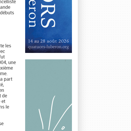
celliste
rande
 débuts
te les
vec
fut
004, une
euxième
mme.
a part
é,
en
t de
 et
ns le
se