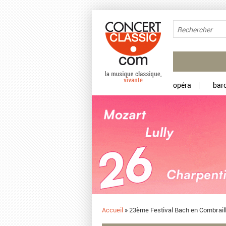
Aller au contenu principal
opéra
bar
Accueil
»
23ème Festival Bach en Combraill