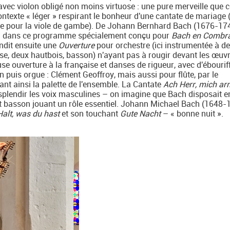
vec violon obligé non moins virtuose : une pure merveille que c
ntexte « léger » respirant le bonheur d'une cantate de mariage
sse pour la viole de gambe). De Johann Bernhard Bach (1676-174
h dans ce programme spécialement conçu pour
Bach en Combra
ndit ensuite une
Ouverture
pour orchestre (ici instrumentée à d
asse, deux hautbois, basson) n'ayant pas à rougir devant les œuv
 ouverture à la française et danses de rigueur, avec d'ébourif
 puis orgue : Clément Geoffroy, mais aussi pour flûte, par le
ant ainsi la palette de l'ensemble. La Cantate
Ach Herr, mich a
plendir les voix masculines – on imagine que Bach disposait 
 et basson jouant un rôle essentiel. Johann Michael Bach (1648-
Halt, was du hast
et son touchant
Gute Nacht
– « bonne nuit ».