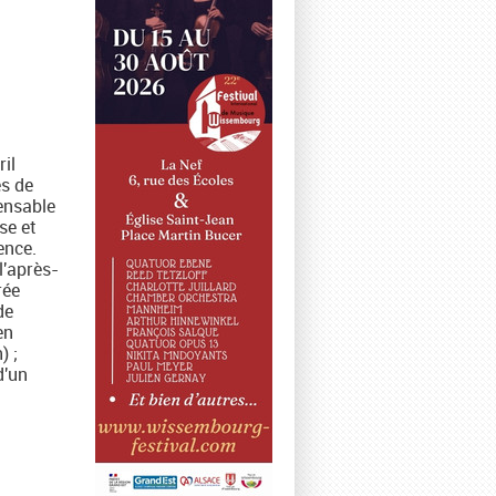
ril
es de
pensable
se et
ence.
l'après-
rée
de
en
) ;
d'un