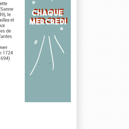
ette
 (Sanne
9), le
illes
et
eux
res de
fantes
rmen
en 1724
1694)