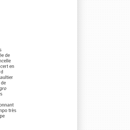
s
ée de
ncelle
cert en
rd
aultier
 de
gro
ns
donnant
mpo très
ipe