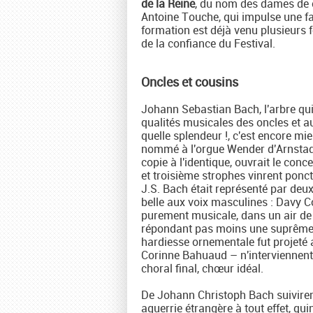
de la Reine
, du nom des dames de c
Antoine Touche, qui impulse une fa
formation est déjà venu plusieurs f
de la confiance du Festival.
Oncles et cousins
Johann Sebastian Bach, l'arbre qui 
qualités musicales des oncles et au
quelle splendeur !, c'est encore m
nommé à l'orgue Wender d'Arnstadt
copie à l'identique, ouvrait le conc
et troisième strophes vinrent ponct
J.S. Bach était représenté par deu
belle aux voix masculines : Davy Co
purement musicale, dans un air de t
répondant pas moins une suprême co
hardiesse ornementale fut projeté 
Corinne Bahuaud – n'interviennent q
choral final, chœur idéal.
De Johann Christoph Bach suivirent
aguerrie étrangère à tout effet, q