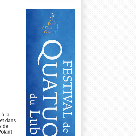
 à la
 et dans
s de
Volant