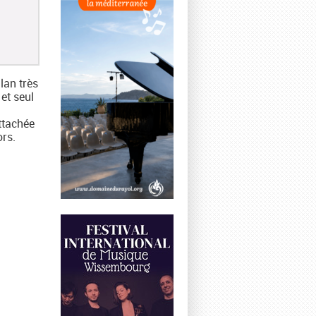
lan très
et seul
attachée
ors.