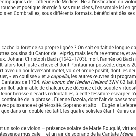
ompagnies de Catherine de Médicis. Né à l'instigation du violon
rouche et poétique énergie à ses musiciens, l'ensemble ici en g
ois en Combrailles, sous différents formats, bénéficiant dès ses
cache la forêt de sa propre lignée ? On sait en fait de longue da
tres cousins du Cantor de Leipzig, mais les faire entendre, et a
ieux. Johann Christoph Bach (1642-1703), mort l'année où Bach 
, alors tout juste achevé et dont Pontaumur possède, depuis 2
ert avec un bouleversant motet, voix et orgue positif, dont les d
uer, « en coulisse » et
a cappella
, les autres œuvres du progra
x Cantates de 1724.
Nun komm der Heiden Heiland
BWV 62 fait l
rnillot, admirable de chaleureuse décence et de souple virtuosit
énor hérissé d'écarts redoutables, à cette tessiture escarpée n'
ntinuité de la phrase ; Étienne Bazola, dont l'air de basse tou
avec puissance et générosité. Soprano et alto – Eugénie Lefebre
ue dans un double récitatif, les quatre solistes étant réunis da
 un solo de violon – présence solaire de Marie Rouquié, virtuo
uintessence musicale – et un air de soprano de la Cantate
Meine