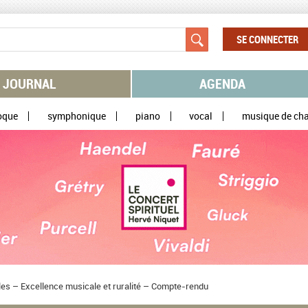
SE CONNECTER
JOURNAL
AGENDA
oque
symphonique
piano
vocal
musique de ch
es – Excellence musicale et ruralité – Compte-rendu