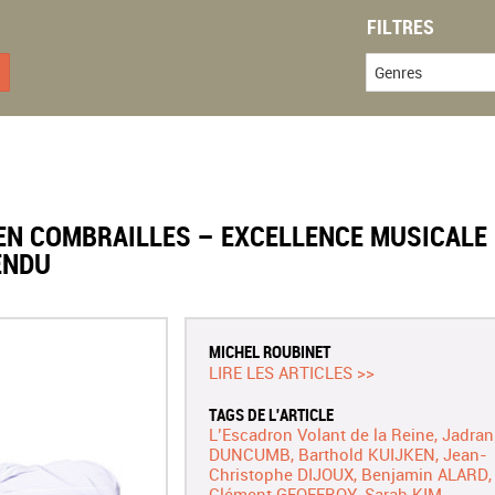
FILTRES
Genres
EN COMBRAILLES – EXCELLENCE MUSICALE 
ENDU
MICHEL ROUBINET
LIRE LES ARTICLES >>
TAGS DE L'ARTICLE
L’Escadron Volant de la Reine
Jadran
DUNCUMB
Barthold KUIJKEN
Jean-
Christophe DIJOUX
Benjamin ALARD
Clément GEOFFROY
Sarah KIM