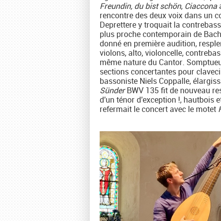
Freundin, du bist schön
,
Ciaccona
a
rencontre des deux voix dans un co
Deprettere y troquait la contreba
plus proche contemporain de Bac
donné en première audition, resple
violons, alto, violoncelle, contreb
même nature du Cantor. Somptueuse
sections concertantes pour clavecin
bassoniste Niels Coppalle, élargiss
Sünder
BWV 135 fit de nouveau res
d'un ténor d'exception !, hautbois
refermait le concert avec le motet