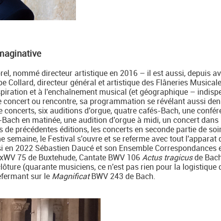
maginative
el, nommé directeur artistique en 2016 – il est aussi, depuis av
pe Collard, directeur général et artistique des Flâneries Musical
espiration et à l'enchaînement musical (et géographique – indis
ue concert ou rencontre, sa programmation se révélant aussi den
e concerts, six auditions d'orgue, quatre cafés-Bach, une confér
Bach en matinée, une audition d'orgue à midi, un concert dans 
ors de précédentes éditions, les concerts en seconde partie de soi
ne semaine, le Festival s'ouvre et se referme avec tout l'apparat 
si en 2022 Sébastien Daucé et son Ensemble Correspondances 
xWV 75 de Buxtehude, Cantate BWV 106
Actus tragicus
de Bach
ôture (quarante musiciens, ce n'est pas rien pour la logistique 
refermant sur le
Magnificat
BWV 243 de Bach.