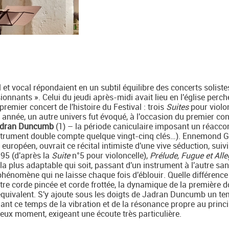
et vocal répondaient en un subtil équilibre des concerts soliste
nnants ». Celui du jeudi après-midi avait lieu en l'église perch
remier concert de l'histoire du Festival : trois
Suites
pour violo
 année, un autre univers fut évoqué, à l'occasion du premier con
dran Duncumb
(1) – la période caniculaire imposant un réacco
nstrument double compte quelque vingt-cinq clés…). Ennemond G
européen, ouvrait ce récital intimiste d'une vive séduction, suivi
5 (d'après la
Suite
n°5 pour violoncelle),
Prélude, Fugue et Alle
 plus adaptable qui soit, passant d'un instrument à l'autre sa
hénomène qui ne laisse chaque fois d'éblouir. Quelle différence
re corde pincée et corde frottée, la dynamique de la première 
équivalent. S'y ajoute sous les doigts de Jadran Duncumb un te
iant ce temps de la vibration et de la résonance propre au princ
leux moment, exigeant une écoute très particulière.