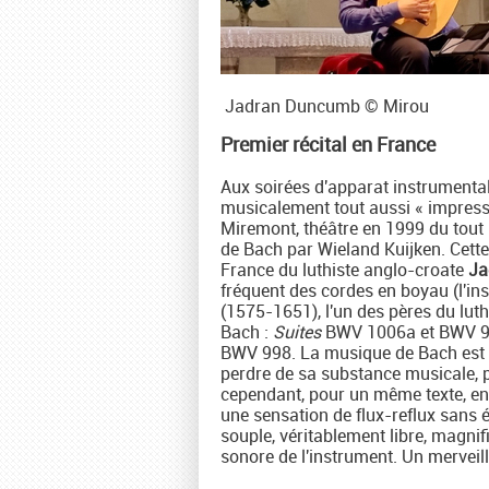
Jadran Duncumb © Mirou
Premier récital en France
Aux soirées d'apparat instrumental 
musicalement tout aussi « impressio
Miremont, théâtre en 1999 du tout p
de Bach par Wieland Kuijken. Cette
France du luthiste anglo-croate
Ja
fréquent des cordes en boyau (l'i
(1575-1651), l'un des pères du luth 
Bach :
Suites
BWV 1006a et BWV 99
BWV 998. La musique de Bach est la
perdre de sa substance musicale, p
cependant, pour un même texte, ent
une sensation de flux-reflux sans 
souple, véritablement libre, magnif
sonore de l'instrument. Un merveil