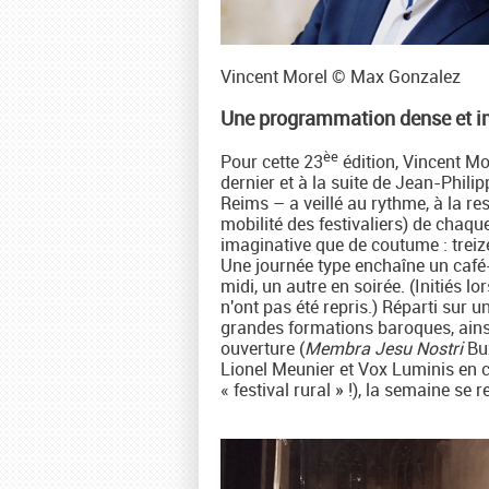
Vincent Morel © Max Gonzalez
Une programmation dense et i
èe
Pour cette 23
édition, Vincent Mor
dernier et à la suite de Jean-Philip
Reims – a veillé au rythme, à la r
mobilité des festivaliers) de chaq
imaginative que de coutume : treiz
Une journée type enchaîne un café-
midi, un autre en soirée. (Initiés l
n'ont pas été repris.) Réparti sur u
grandes formations baroques, ain
ouverture (
Membra Jesu Nostri
Bu
Lionel Meunier et Vox Luminis en cl
« festival rural » !), la semaine se 