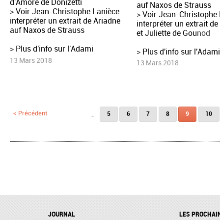
d'Amore de Donizetti
auf Naxos de Strauss
>
Voir Jean-Christophe Lanièce
>
Voir Jean-Christophe
interpréter un extrait de Ariadne
interpréter un extrait 
auf Naxos de Strauss
et Juliette de Gou
nod
>
Plus d'info sur l'Adami
>
Plus d'info sur l'Adam
13 Mars 2018
13 Mars 2018
Pages
< Précédent
…
5
6
7
8
9
10
JOURNAL
LES PROCHAI