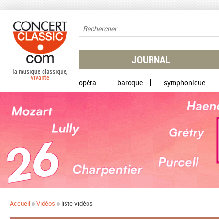
Aller au contenu principal
JOURNAL
opéra
baroque
symphonique
Accueil
»
Vidéos
»
liste vidéos