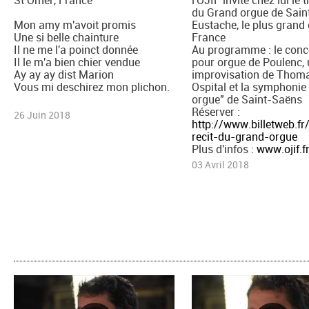
du Grand orgue de Sain
Mon amy m'avoit promis
Eustache, le plus grand
Une si belle chainture
France
Il ne me l'a poinct donnée
Au programme : le conc
Il le m'a bien chier vendue
pour orgue de Poulenc,
Ay ay ay dist Marion
improvisation de Thom
Vous mi deschirez mon plichon.
Ospital et la symphonie
orgue" de Saint-Saëns
Réserver :
26 Juin 2018
http://www.billetweb.fr/
recit-du-grand-orgue
Plus d'infos :
www.ojif.f
03 Avril 2018