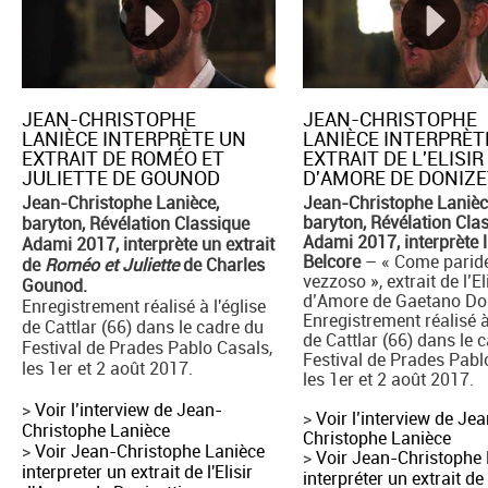
JEAN-CHRISTOPHE
JEAN-CHRISTOPHE
LANIÈCE INTERPRÈTE UN
LANIÈCE INTERPRÈT
EXTRAIT DE ROMÉO ET
EXTRAIT DE L'ELISIR
JULIETTE DE GOUNOD
D'AMORE DE DONIZE
Jean-Christophe Lanièce,
Jean-Christophe Lanièc
baryton, Révélation Cla
baryton, Révélation Classique
Adami 2017, interprète l
Adami 2017, interprète un extrait
Belcore
– « Come parid
de
Roméo et Juliette
de Charles
vezzoso », extrait de l’El
Gounod.
d’Amore de Gaetano Don
Enregistrement réalisé à l'église
Enregistrement réalisé à
de Cattlar (66) dans le cadre du
de Cattlar (66) dans le 
Festival de Prades Pablo Casals,
Festival de Prades Pabl
les 1er et 2 août 2017.
les 1er et 2 août 2017.
>
Voir l’interview de Jean-
>
Voir l’interview de Je
Christophe Lanièce
Christophe Lanièce
>
Voir Jean-Christophe Lanièce
>
Voir Jean-Christophe
interpreter un extrait de l'Elisir
interpréter un extrait d