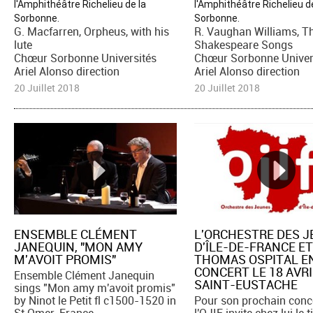
l'Amphithéâtre Richelieu de la
l'Amphithéâtre Richelieu d
Sorbonne.
Sorbonne.
G. Macfarren, Orpheus, with his
R. Vaughan Williams, T
lute
Shakespeare Songs
Chœur Sorbonne Universités
Chœur Sorbonne Univer
Ariel Alonso direction
Ariel Alonso direction
20 Juillet 2018
20 Juillet 2018
ENSEMBLE CLÉMENT
L'ORCHESTRE DES 
JANEQUIN, "MON AMY
D'ÎLE-DE-FRANCE E
M'AVOIT PROMIS"
THOMAS OSPITAL E
CONCERT LE 18 AVRI
Ensemble Clément Janequin
SAINT-EUSTACHE
sings "Mon amy m'avoit promis"
by Ninot le Petit fl c1500-1520 in
Pour son prochain conce
St Omer, France
l'OJIF invite chez lui le t