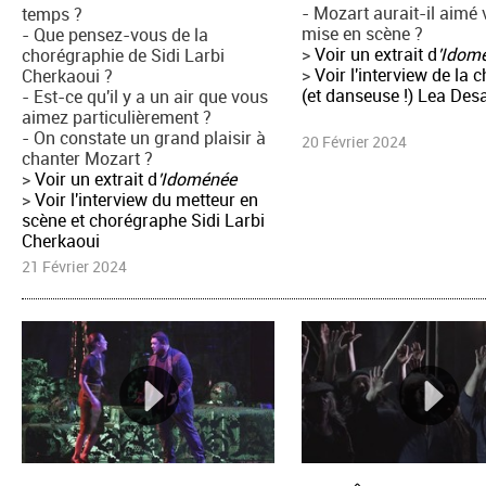
- Mozart aurait-il aimé 
temps ?
mise en scène ?
- Que pensez-vous de la
>
Voir un extrait d
'Idom
chorégraphie de Sidi Larbi
>
Voir l'interview de la 
Cherkaoui ?
(et danseuse !) Lea Des
- Est-ce qu'il y a un air que vous
aimez particulièrement ?
- On constate un grand plaisir à
20 Février 2024
chanter Mozart ?
>
Voir un extrait d
'Idoménée
>
Voir l'interview du metteur en
scène et chorégraphe Sidi Larbi
Cherkaoui
21 Février 2024