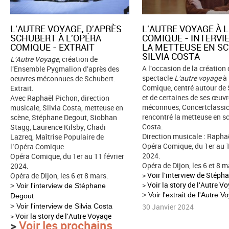
L'AUTRE VOYAGE, D'APRÈS
L'AUTRE VOYAGE À 
SCHUBERT À L'OPÉRA
COMIQUE - INTERVI
COMIQUE - EXTRAIT
LA METTEUSE EN S
SILVIA COSTA
L'Autre Voyage
, création de
A l'occasion de la création
l'Ensemble Pygmalion d'après des
spectacle
L'autre voyage
à 
oeuvres méconnues de Schubert.
Comique, centré autour de
Extrait.
et de certaines de ses œuv
Avec Raphaël Pichon, direction
méconnues, Concertclassic
musicale, Silvia Costa, metteuse en
rencontré la metteuse en sc
scène, Stéphane Degout, Siobhan
Costa.
Stagg, Laurence Kilsby, Chadi
Direction musicale : Rapha
Lazreq, Maîtrise Populaire de
Opéra Comique, du 1er au 1
l’Opéra Comique.
2024.
Opéra Comique, du 1er au 11 février
Opéra de Dijon, les 6 et 8 m
2024.
>
Voir l'interview de Stéph
Opéra de Dijon, les 6 et 8 mars.
>
Voir la story de l'Autre V
>
Voir l'interview de Stéphane
>
Voir l'extrait de l'Autre 
Degout
>
Voir l'interview de Silvia Costa
30 Janvier 2024
>
Voir la story de l'Autre Voyage
>
Voir les prochains