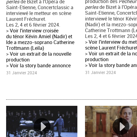
production des
Pêcheur
perles
de Bizet à l'Opéra de
perles
de Bizet à l'Opér
Saint-Etienne, Concertclassic a
Saint-Etienne, Concertc
interviewé le metteur en scène
interviewé le ténor Kévi
Laurent Fréchuret.
(Nadir) et la mezzo-so
Les 2, 4 et 6 février 2024.
Catherine Trottmann (Le
>
Voir l'interview croisée
Les 2, 4 et 6 février 202
du ténor Kévin Amiel (Nadir) et
>
Voir l'interview du me
lde a mezzo-soprano Catherine
scène Laurent Fréchure
Trottmann (Leïla)
>
Voir un extrait de la n
>
Voir un extrait de la nouvelle
production
production
>
Voir la story bande a
>
Voir la story bande annonce
31 Janvier 2024
31 Janvier 2024