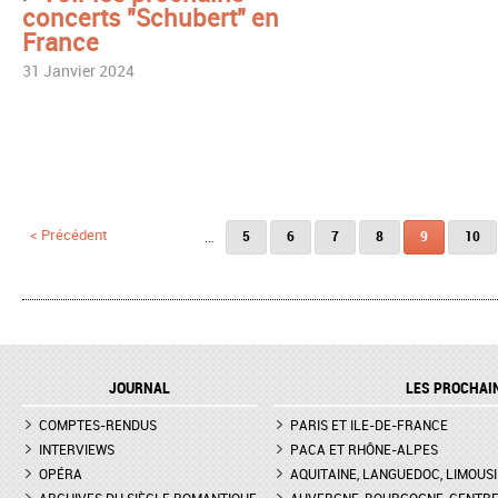
concerts "Schubert" en
France
31 Janvier 2024
Pages
< Précédent
…
5
6
7
8
9
10
JOURNAL
LES PROCHAI
COMPTES-RENDUS
PARIS ET ILE-DE-FRANCE
INTERVIEWS
PACA ET RHÔNE-ALPES
OPÉRA
AQUITAINE, LANGUEDOC, LIMOUSI