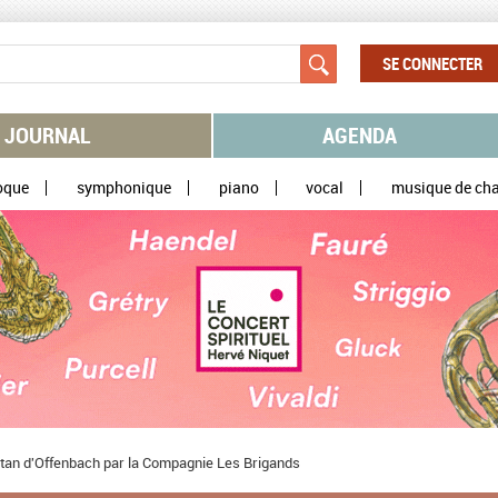
SE CONNECTER
JOURNAL
AGENDA
oque
symphonique
piano
vocal
musique de ch
ipatan d'Offenbach par la Compagnie Les Brigands