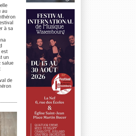
elle
u au
nthéron
estival
er à sa
ina
d
 est
st un
 salue
x
ival de
héron