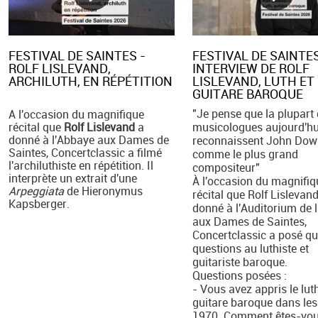
FESTIVAL DE SAINTES -
FESTIVAL DE SAINTES
ROLF LISLEVAND,
INTERVIEW DE ROLF
ARCHILUTH, EN RÉPÉTITION
LISLEVAND, LUTH ET
GUITARE BAROQUE
"Je pense que la plupart
A l'occasion du magnifique
récital que
Rolf Lislevand
a
musicologues aujourd'hu
donné à l'Abbaye aux Dames de
reconnaissent John Dow
Saintes, Concertclassic a filmé
comme le plus grand
l'archiluthiste en répétition. Il
compositeur"
interprète un extrait d'une
À l'occasion du magnifiq
Arpeggiata
de Hieronymus
récital que Rolf Lislevan
Kapsberger.
donné à l'Auditorium de 
aux Dames de Saintes,
Concertclassic a posé q
questions au luthiste et
guitariste baroque.
Questions posées :
- Vous avez appris le luth
guitare baroque dans le
1970. Comment êtes-vou