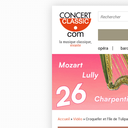
Aller au contenu principal
opéra
bar
Accueil
»
Vidéo
»
Croquefer et l'île de Tul