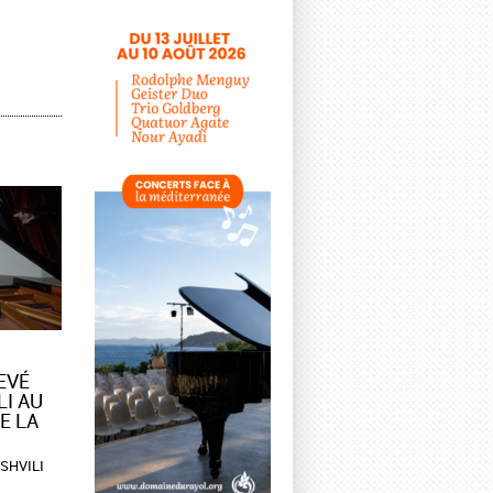
VÉ
LI AU
E LA
ISHVILI