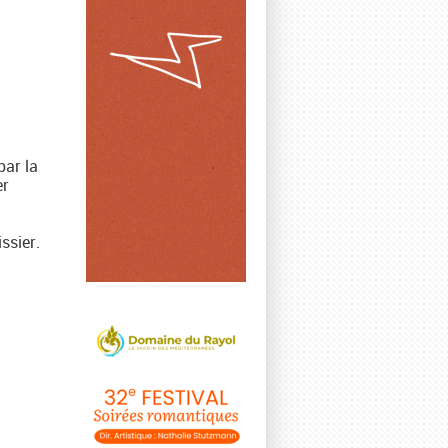
par la
er
ssier.