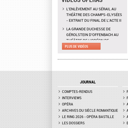
L'ENLÈVEMENT AU SÉRAIL AU
THÉÂTRE DES CHAMPS-ELYSÉES
- EXTRAIT DU FINAL DE L'ACTE II
LA GRANDE DUCHESSE DE
GÉROLSTEIN D'OFFENBACH AU
THÉÂTRE DE L'ODÉON DE
MARSEILLE - EXTRAIT DE "AH !
PLUS DE VIDÉOS
C'EST UN FAMEUX RÉGIMENT"
L'ENLÈVEMENT AU SÉRAIL AU
THÉÂTRE DES CHAMPS-ELYSÉES
- INTERVIEW DE MANON
LAMAISON, BLONDE
JOURNAL
LA GRANDE DUCHESSE DE
COMPTES-RENDUS
GÉROLSTEIN D'OFFENBACH AU
THÉÂTRE DE L'ODÉON DE
INTERVIEWS
MARSEILLE - INTERVIEW D'YVES
OPÉRA
COUDRAY, METTEUR EN SCÈN
ARCHIVES DU SIÈCLE ROMANTIQUE
LE RING 2026 - OPÉRA BASTILLE
DON GIOVANNI À L'OPÉRA DE
LES DOSSIERS
MONTPELLIER - EXTRAIT DE