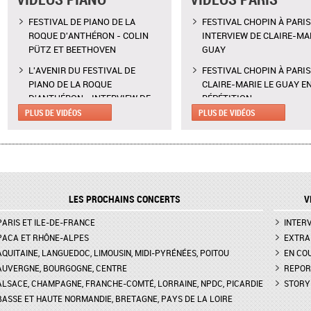
FESTIVAL DE PIANO DE LA
FESTIVAL CHOPIN À PARIS
ROQUE D'ANTHÉRON - COLIN
INTERVIEW DE CLAIRE-MAR
PÜTZ ET BEETHOVEN
GUAY
L'AVENIR DU FESTIVAL DE
FESTIVAL CHOPIN À PARIS
PIANO DE LA ROQUE
CLAIRE-MARIE LE GUAY E
D'ANTHÉRON - INTERVIEW DE
RÉPÉTITION
CLAIRE DÉSERT, CO-
PLUS DE VIDÉOS
PLUS DE VIDÉOS
CALDER PIECE D'EARLE BR
DIRECTRICE ARTISTIQUE
LA FONDATION VUITTON -
MARTINA MEOLA REMPLACE AU
INTERVIEWS DE ADÉLAÏDE
PIED LEVÉ KHATIA
FERRIÈRE, VANESSA PORT
BUNIATISHVILI AU FESTIVAL DE
EMMANUEL JACQUET,
PIANO DE LA ROQUE
RODOLPHE THÉRY
LES PROCHAINS CONCERTS
V
D'ANTHÉRON
CALDER PIECE À LA FOND
PARIS ET ILE-DE-FRANCE
FESTIVAL DE PIANO DE LA
VUITTON - EXTRAIT PAR
INTER
ROQUE D'ANTHÉON - LE RITUEL
ADÉLAÏDE FERRIÈRE, VAN
PACA ET RHÔNE-ALPES
EXTRA
DE LA PRÉSENTATION DES
PORTER, EMMANUEL JACQ
AQUITAINE, LANGUEDOC, LIMOUSIN, MIDI-PYRÉNÉES, POITOU
EN CO
PIANOS
RODOLPHE THÉRY
AUVERGNE, BOURGOGNE, CENTRE
REPOR
ALSACE, CHAMPAGNE, FRANCHE-COMTÉ, LORRAINE, NPDC, PICARDIE
STORY
FESTIVAL CHOPIN À PARIS -
FESTIVAL CHOPIN À PARIS
BASSE ET HAUTE NORMANDIE, BRETAGNE, PAYS DE LA LOIRE
INTERVIEW DE CLAIRE-MARIE LE
EXTRAIT DU SCHERZO N°2