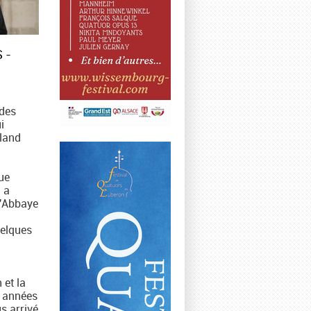
 -
 des
i
land
ue
d a
l'Abbaye
uelques
 et la
s années
s arrivé