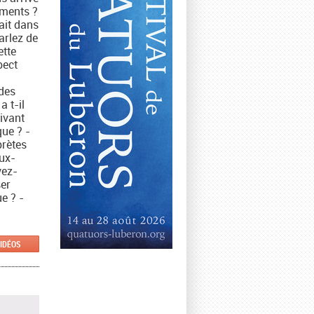
uments ?
rait dans
arlez de
ette
pect
 des
 t-il
ivant
que ? -
prètes
eux-
vez-
er
e ? -
VIDÉOS