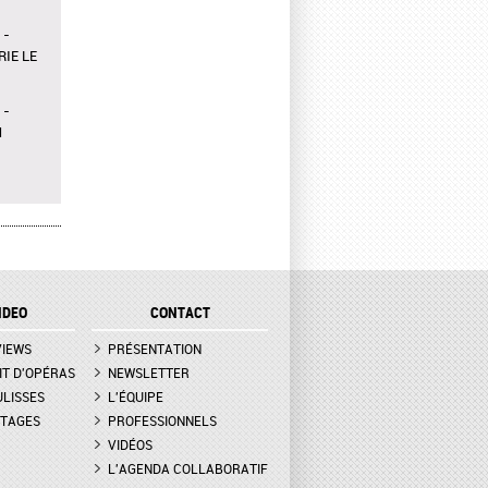
 -
IE LE
 -
N
OWN À
ER,
IDEO
CONTACT
ATION
VIEWS
PRÉSENTATION
ESSA
IT D'OPÉRAS
NEWSLETTER
UET,
ULISSES
L'ÉQUIPE
TAGES
PROFESSIONNELS
VIDÉOS
 -
 DE
L'AGENDA COLLABORATIF