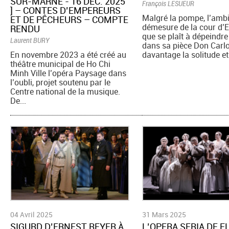
SUR-MARNE - 16 DÉC. 2025
François LESUEUR
] – CONTES D’EMPEREURS
Malgré la pompe, l’ambit
ET DE PÊCHEURS – COMPTE
démesure de la cour d’
RENDU
que se plaît à dépeindre
Laurent BURY
dans sa pièce Don Carlo
En novembre 2023 a été créé au
davantage la solitude et 
théâtre municipal de Ho Chi
Minh Ville l’opéra Paysage dans
l’oubli, projet soutenu par le
Centre national de la musique.
De...
04 Avril 2025
31 Mars 2025
SIGURD D’ERNEST REYER À
L’OPERA SERIA DE F