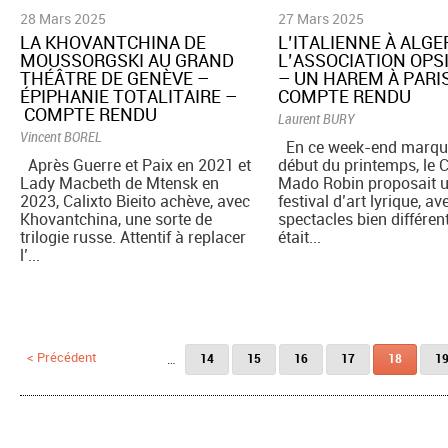
28 Mars 2025
27 Mars 2025
LA KHOVANTCHINA DE
L’ITALIENNE À ALGE
MOUSSORGSKI AU GRAND
L’ASSOCIATION OPS
THÉÂTRE DE GENÈVE –
– UN HAREM À PARI
ÉPIPHANIE TOTALITAIRE –
COMPTE RENDU
COMPTE RENDU
Laurent BURY
Vincent BOREL
En ce week-end marqua
Après Guerre et Paix en 2021 et
début du printemps, le 
Lady Macbeth de Mtensk en
Mado Robin proposait 
2023, Calixto Bieito achève, avec
festival d’art lyrique, av
Khovantchina, une sorte de
spectacles bien différen
trilogie russe. Attentif à replacer
était...
l’...
Pages
< Précédent
…
14
15
16
17
18
1