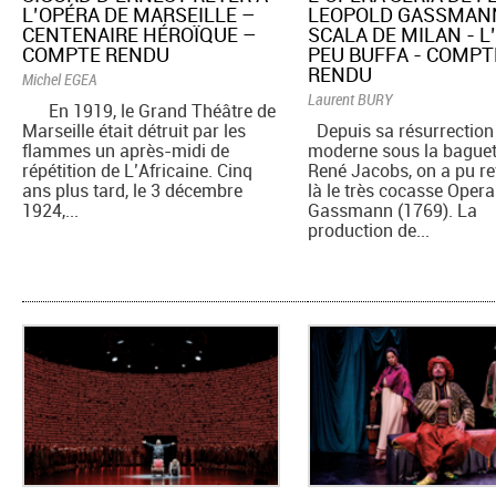
L’OPÉRA DE MARSEILLE –
LEOPOLD GASSMANN
CENTENAIRE HÉROÏQUE –
SCALA DE MILAN - L
COMPTE RENDU
PEU BUFFA - COMPT
RENDU
Michel EGEA
Laurent BURY
En 1919, le Grand Théâtre de
Marseille était détruit par les
Depuis sa résurrection
flammes un après-midi de
moderne sous la baguet
répétition de L’Africaine. Cinq
René Jacobs, on a pu rev
ans plus tard, le 3 décembre
là le très cocasse Opera
1924,...
Gassmann (1769). La
production de...