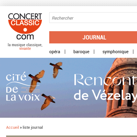
Aller au contenu principal
JOURNAL
opéra
baroque
symphonique
Accueil
»
liste journal