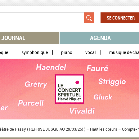
SE CONNECTER
JOURNAL
AGENDA
oque
symphonique
piano
vocal
musique de ch
éâtre de Passy ( REPRISE JUSQU'AU 29/03/25) ) – Haut les cœurs – Compte-