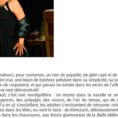
elours, pour costumes, un rien de jaquette, de gilet rayé et de
ire vrai, une leçon de bonheur pétulant dans sa simplicité, sa s
n de coquinerie, et qui jamais ne tombe dans les excès de l’affe
 se veut démonstratif.
ach
, c’est une montgolfière : on monte dans la nacelle et on
ences, des préjugés, des soucis, de l’air du temps, qui de
l y en a) s’esclaffent, les adultes s’enchantent de retrouver no
ées dans les têtes, ou vont le faire : de Kleinzach, délicieuseme
és dans les chaussures, aux émois glamoureux de la
Belle Hélèn