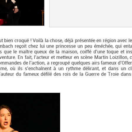
ut bien croqué ! Voilà la chose, déjà présentée en région avec le
enbach reçoit chez lui une princesse un peu éméchée, qui en
s que le maître queux de la maison, coiffé d’une toque et ins
nture. En fait, l’acteur et metteur en scène Martin Loizillon, 
commandes de l’action, a regroupé quelques airs fameux d’Offe
me, où ils s’enchaînent à un rythme délirant, et dans un c
 l’auteur du fameux défilé des rois de la Guerre de Troie dan