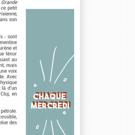
a
Grande
ce petit
risienne
,
sans son
os - sont
lémentine
sirène et
ue ténor
Quant au
nt, mais
’une voix
de. Avec
physique
 là d’un
Cluj, en
pétrole.
cessible,
solue des