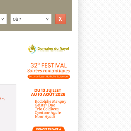
Où ?
RE