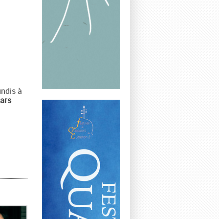
undis à
mars