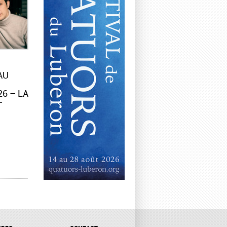
AU
6 – LA
–