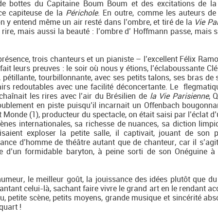
s de bottes du Capitaine Boum Boum et des excitations de l
e capiteuse de la
Périchole
. En outre, comme les auteurs de 
n y entend même un air resté dans l’ombre, et tiré de la
Vie Pa
 rire, mais aussi la beauté : l’ombre d’ Hoffmann passe, mais 
 présence, trois chanteurs et un pianiste – l’excellent Félix Ram
 fait leurs preuves : le soir où nous y étions, l’éclaboussante C
pétillante, tourbillonnante, avec ses petits talons, ses bras de 
 airs redoutables avec une facilité déconcertante. Le flegmatiq
échaînait les rires avec l’air du Brésilien de
la Vie Parisienne
, 
doublement en piste puisqu’il incarnait un Offenbach bougonna
it Monde (1), producteur du spectacle, on était saisi par l’éclat d
es internationales, sa richesse de nuances, sa diction limpi
aient exploser la petite salle, il captivait, jouant de son 
sance d’homme de théâtre autant que de chanteur, car il s’agit
 d’un formidable baryton, à peine sorti de son Onéguine à 
humeur, le meilleur goût, la jouissance des idées plutôt que du 
antant celui-là, sachant faire vivre le grand art en le rendant ac
ieu, petite scène, petits moyens, grande musique et sincérité ab
 quart !