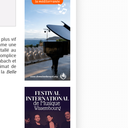
 plus vif
tame une
tallé au
complice
nbach et
limat de
s la
Belle