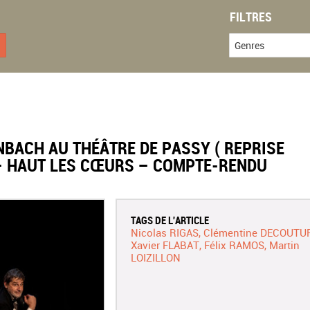
FILTRES
Genres
NBACH AU THÉÂTRE DE PASSY ( REPRISE
 – HAUT LES CŒURS – COMPTE-RENDU
TAGS DE L'ARTICLE
Nicolas RIGAS
Clémentine DECOUTU
Xavier FLABAT
Félix RAMOS
Martin
LOIZILLON