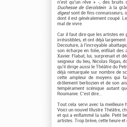
n’est qu’un rêve » -, des bruit
Duchesse de Gerolstein
à la grâc
digest
sont de fins connaisseurs, o
dont il est généralement coupé. Le
mal de vivre.
Car il faut dire que les artistes en
irrésistibles, et ont déjà largement
Decouture, à l’incroyable abattage, 
son écharpe en folie, enfilait des
Xavier Flabat, lui, surprenait et d
seigneur du lieu, Nicolas Rigas, 
qu’il dirige aussi le Théâtre du Pet
déjà remarquée sur nombre de scèn
cette ampleur de moyens qui fais
drôlement berliozien et de son ai
tempérament scénique autant que
Roumanie. C’est dire…
Tout cela servi avec la meilleure 
Voici un nouvel Illustre Théâtre, ch
et qui a enflammé la salle. Petit l
artistes. Trop brève, cette heure et