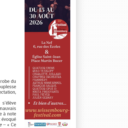
 robe du
ouplesse
ctation,
 s’élève
 mauvais
te à note
nt évoqué
e
– « Ce