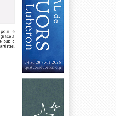
 pour le
 grâce à
e public
rtistes,