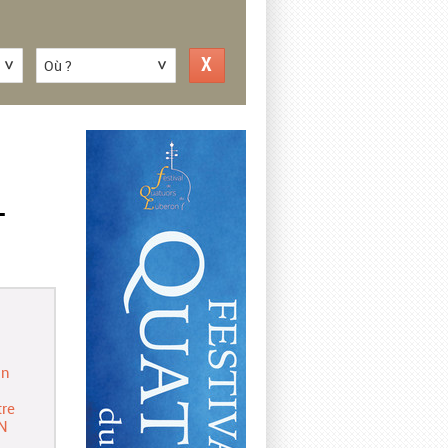
Où ?
–
in
re
N