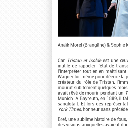
Anaïk Morel (Brangäne) & Sophie 
Car
Tristan et Isolde
est une œuvr
inutile de rappeler l’état de tran
l’interpréter tout en en maîtrisant 
Wagner lui-même pour décrire la pu
créateur du rôle de Tristan, l’im
mourut subitement quelques mois a
avait rêvé de mourir pendant un
T
Munich. A Bayreuth, en 1889, il fa
sanglotait. Et lors des représent
York Times
, honneur sans précéde
Bref, une sublime histoire de fous
des visions auxquelles avaient do