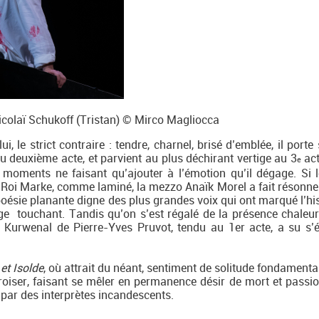
icolaï Schukoff (Tristan) © Mirco Magliocca
ui, le strict contraire : tendre, charnel, brisé d’emblée, il porte
 deuxième acte, et parvient au plus déchirant vertige au 3
act
e
 moments ne faisant qu’ajouter à l’émotion qu’il dégage. Si 
Roi Marke, comme laminé, la mezzo Anaïk Morel a fait résonner
oésie planante digne des plus grandes voix qui ont marqué l’his
ge touchant. Tandis qu’on s’est régalé de la présence chaleu
le Kurwenal de Pierre-Yves Pruvot, tendu au 1er acte, a su s’
 et Isolde
, où attrait du néant, sentiment de solitude fondamenta
croiser, faisant se mêler en permanence désir de mort et passion
é par des interprètes incandescents.