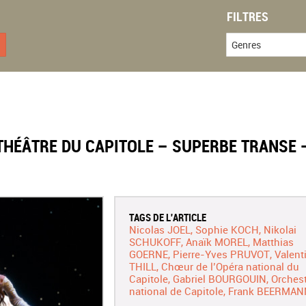
FILTRES
Genres
 THÉÂTRE DU CAPITOLE – SUPERBE TRANSE 
TAGS DE L'ARTICLE
Nicolas JOEL
Sophie KOCH
Nikolai
SCHUKOFF
Anaïk MOREL
Matthias
GOERNE
Pierre-Yves PRUVOT
Valent
THILL
Chœur de l’Opéra national du
Capitole
Gabriel BOURGOUIN
Orchest
national de Capitole
Frank BEERMAN