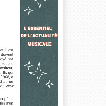
t il est
 doivent
ployé par
isque le
ositeur,
rth, qui
n 1968, à
Chabrier
e du
New
ux pôles
plus d’un