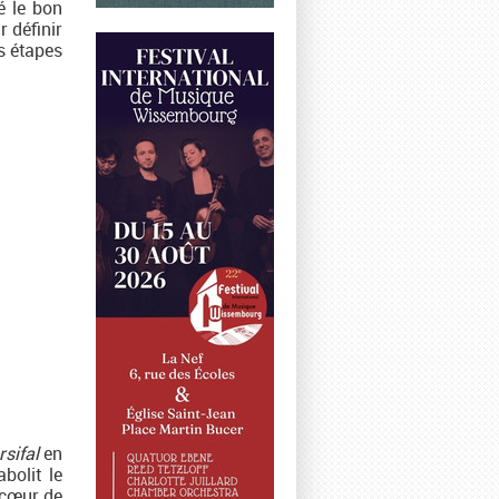
é le bon
r définir
es étapes
rsifal
en
bolit le
 cœur de