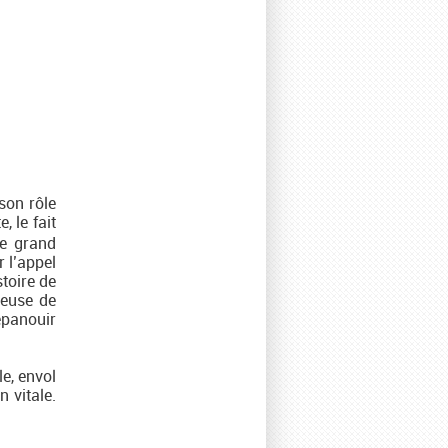
 son rôle
e, le fait
le grand
 l’appel
toire de
reuse de
épanouir
le, envol
 vitale.