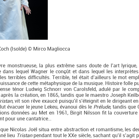
Koch (Isolde) © Mirco Magliocca
e monstrueuse, la plus extrême sans doute de l’art lyrique, e
se dans lequel Wagner le conçût et dans lequel les interprètes
les terribles difficultés. Terrible, tel était d’ailleurs le mot em
issance de cette métaphysique de la musique. Histoire folle pu
mense ténor Ludwig Schnorr von Carolsfeld, adulé par le comp
près la création, en 1865, tandis que le maestro Joseph Keilbe
ristan
, vit son rêve exaucé puisqu’il s’éteignit en le dirigeant e
llut évacuer le jeune Lekeu, évanoui dès le
Prélude
, tandis que 
ations données au Met en 1961, Birgit Nilsson fit la couvertur
nt pour une cantatrice…
, que Nicolas Joël situa entre abstraction et romantisme, les de
nné lieu
Tristan
pendant tout le XXe siècle, sachant qu’il s’agit 