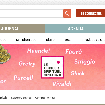
SE CONNECTER
JOURNAL
AGENDA
oque
symphonique
piano
vocal
musique de ch
Capitole – Superbe transe – Compte-rendu