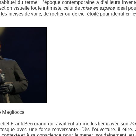
abituel du terme. L’époque contemporaine a d’ailleurs invent
ction visuelle toute intimiste, celui de
mise en espace
, idéal pou
les incises de voile, de rocher ou de ciel étoilé pour identifier l
co Magliocca
le chef Frank Beermann qui avait enflammé les lieux avec son
Pa
esque avec une force renversante. Dès l’ouverture, il étire, a
n contexte et à sa conscience, pour le mener, soudainement, au