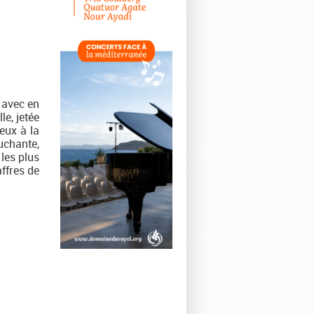
 avec en
e, jetée
eux à la
uchante,
 les plus
affres de