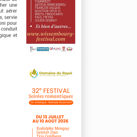
cher une
ut aérer
, servie
oni pour
 conduit
gique et