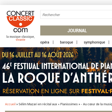
Aller au contenu principal
JOURNAL
opéra
baroque
symphonique
Accueil
»
Sélim Mazari en récital aux « Pianissimes » - Au cœur de la mu