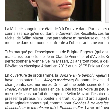
La lâcheté sanguinaire était déjà à l’œuvre dans Paris alors 
connaissance qu’en quittant le Couvent des Récollets, ces fu
récital de Sélim Mazari une parenthèse miraculeuse qui ne do
musique dans un monde confronté à l’obscurantisme crimine
Très marqué par l’enseignement de Brigitte Engerer (qui a sui
mais aussi par celui de Jean-Claude Pennetier et d’Avedis K
perfectionner à Vienne, Sélim Mazari, 23 ans tout rond, a dé
ème
Révélation classique Adami en 2012 et un 2
Prix au Con
En ouverture de programme, la
Sonate en la bémol majeur
H
haydniens patentés. L’
Allegro moderato
, étonnant de vie et 
changeants, ses murmures. On dirait une petite scène de th
Presto
, vivant mais sans rien de la joie forcée, voire un peu 
mesure le sens parfait du tempo de Sélim Mazari. Respirer 
presser la phrase, ni « bouler » le trait : du grand art, auquel
un imaginaire sonore qui, comme pour
Cloches à travers les 
descend sur le temple qui fut
et
Poissons d’or
. La vie intéri