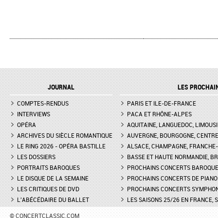
JOURNAL
LES PROCHAI
COMPTES-RENDUS
PARIS ET ILE-DE-FRANCE
INTERVIEWS
PACA ET RHÔNE-ALPES
OPÉRA
AQUITAINE, LANGUEDOC, LIMOUSI
ARCHIVES DU SIÈCLE ROMANTIQUE
AUVERGNE, BOURGOGNE, CENTR
LE RING 2026 - OPÉRA BASTILLE
ALSACE, CHAMPAGNE, FRANCHE-C
LES DOSSIERS
BASSE ET HAUTE NORMANDIE, BR
PORTRAITS BAROQUES
PROCHAINS CONCERTS BAROQU
LE DISQUE DE LA SEMAINE
PROCHAINS CONCERTS DE PIANO
LES CRITIQUES DE DVD
PROCHAINS CONCERTS SYMPHO
L'ABÉCÉDAIRE DU BALLET
LES SAISONS 25/26 EN FRANCE, 
© CONCERTCLASSIC.COM