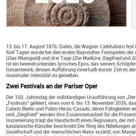
13. bis 17. August 1876: Daten, die Wagner-Liebhabern fest 
fünf Tagen wurde bei den ersten Bayreuther Festspielen der
(
Das Rheingold
) und drei Tage (
Die Walküre
,
Siegfried
und
G
ist ein beeindruckendes lyrisches Epos, das seinem Schöpfer 
Gesamtwerk, dessen Aufführung innerhalb kurzer Zeit es de
maximaler Intensität zu genießen.
Zwei Festivals an der Pariser Oper
Der 150. Jahrestag der vollständigen Uraufführung von „Der 
„Festivals“ gefeiert, eines vom 6. bis 13. November 2026, d
Calixto Bieito und Pablo Heras-Casado, deren Fähigkeiten wir
und „Siegfried“ werden ihre Zusammenarbeit für die Präsent
Inszenierung trägt die Handschrift eines Regisseurs, der mit 
katalanische Künstler beschreibt Der Ring des Nibelungen al
Gesellschaft und der menschlichen Natur erzählt, von Manipul