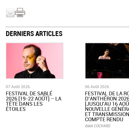
DERNIERS ARTICLES
07 Août 2026
06 Août 2026
​FESTIVAL DE SABLÉ
​FESTIVAL DE LA 
2026 [19-22 AOÛT] – LA
D’ANTHÉRON 202
TÊTE DANS LES
[JUSQU'AU 16 AOÛ
ÉTOILES
NOUVELLE GÉNÉR
ET TRANSMISSION
COMPTE RENDU
Alain COCHARD