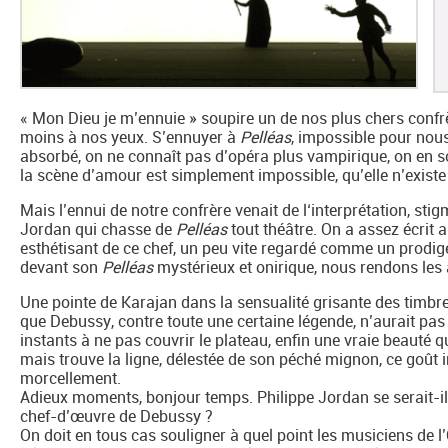
« Mon Dieu je m’ennuie » soupire un de nos plus chers confrè
moins à nos yeux. S’ennuyer à
Pelléas
, impossible pour nou
absorbé, on ne connaît pas d’opéra plus vampirique, on en so
la scène d’amour est simplement impossible, qu’elle n’existe 
Mais l’ennui de notre confrère venait de l‘interprétation, stigm
Jordan qui chasse de
Pelléas
tout théâtre. On a assez écrit a
esthétisant de ce chef, un peu vite regardé comme un prodige
devant son
Pelléas
mystérieux et onirique, nous rendons les
Une pointe de Karajan dans la sensualité grisante des tim
que Debussy, contre toute une certaine légende, n’aurait pas
instants à ne pas couvrir le plateau, enfin une vraie beauté qu
mais trouve la ligne, délestée de son péché mignon, ce goût i
morcellement.
Adieux moments, bonjour temps. Philippe Jordan se serait-il t
chef-d’œuvre de Debussy ?
On doit en tous cas souligner à quel point les musiciens de l