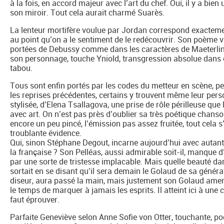
à la fois, en accord majeur avec l’art du chef. Oui, il y a bien 
son miroir. Tout cela aurait charmé Suarès.
La lenteur mortifère voulue par Jordan correspond exactem
au point qu’on a le sentiment de le redécouvrir. Son poème v
portées de Debussy comme dans les caractères de Maeterlin
son personnage, touche Yniold, transgression absolue dans ce
tabou.
Tous sont enfin portés par les codes du metteur en scène, 
les reprises précédentes, certains y trouvent même leur pe
stylisée, d’Elena Tsallagova, une prise de rôle périlleuse que
avec art. On n’est pas près d’oublier sa très poétique chanson 
encore un peu pincé, l’émission pas assez fruitée, tout cela 
troublante évidence.
Qui, sinon Stéphane Degout, incarne aujourd’hui avec autant
la française ? Son Pelléas, aussi admirable soit-il, manque d
par une sorte de tristesse implacable. Mais quelle beauté dans
sortait en se disant qu’il sera demain le Golaud de sa généra
diseur, aura passé la main, mais justement son Golaud amer, 
le temps de marquer à jamais les esprits. Il atteint ici à une
faut éprouver.
Parfaite Geneviève selon Anne Sofie von Otter, touchante, poét