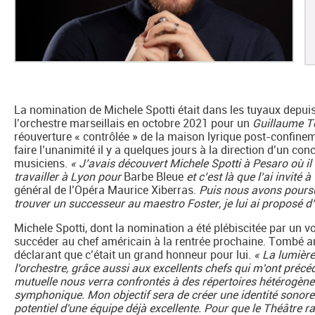
La nomination de Michele Spotti était dans les tuyaux depuis
l’orchestre marseillais en octobre 2021 pour un
Guillaume T
réouverture « contrôlée » de la maison lyrique post-confinemen
faire l’unanimité il y a quelques jours à la direction d’un 
musiciens.
« J’avais découvert Michele Spotti à Pesaro où il di
travailler à Lyon pour
Barbe Bleue
et c’est là que l’ai invité 
général de l’Opéra Maurice Xiberras.
Puis nous avons poursuiv
trouver un successeur au maestro Foster, je lui ai proposé d’ê
Michele Spotti, dont la nomination a été plébiscitée par un 
succéder au chef américain à la rentrée prochaine. Tombé amo
déclarant que c’était un grand honneur pour lui.
« La lumière
l'orchestre, grâce aussi aux excellents chefs qui m'ont précé
mutuelle nous verra confrontés à des répertoires hétérogène
symphonique. Mon objectif sera de créer une identité sonore 
potentiel d'une équipe déjà excellente. Pour que le Théâtre r