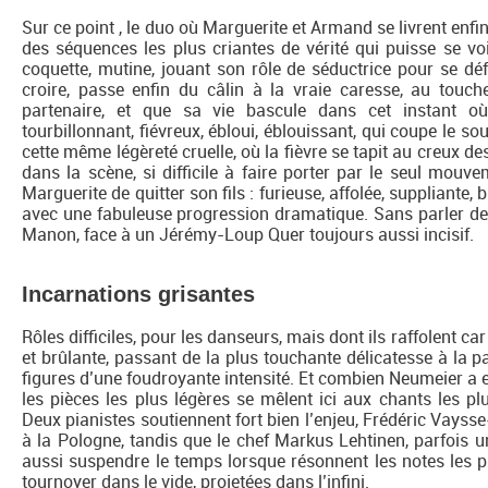
Sur ce point , le duo où Marguerite et Armand se livrent enfi
des séquences les plus criantes de vérité qui puisse se vo
coquette, mutine, jouant son rôle de séductrice pour se dé
croire, passe enfin du câlin à la vraie caresse, au touc
partenaire, et que sa vie bascule dans cet instant où
tourbillonnant, fiévreux, ébloui, éblouissant, qui coupe le sou
cette même légèreté cruelle, où la fièvre se tapit au creux d
dans la scène, si difficile à faire porter par le seul mou
Marguerite de quitter son fils : furieuse, affolée, suppliante, 
avec une fabuleuse progression dramatique. Sans parler de
Manon, face à un Jérémy-Loup Quer toujours aussi incisif.
Incarnations grisantes
Rôles difficiles, pour les danseurs, mais dont ils raffolent 
et brûlante, passant de la plus touchante délicatesse à la pa
figures d’une foudroyante intensité. Et combien Neumeier a 
les pièces les plus légères se mêlent ici aux chants les pl
Deux pianistes soutiennent fort bien l’enjeu, Frédéric Vaysse
à la Pologne, tandis que le chef Markus Lehtinen, parfois un
aussi suspendre le temps lorsque résonnent les notes les p
tournoyer dans le vide, projetées dans l’infini.