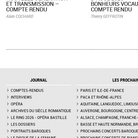
ET TRANSMISSION –
BONHEURS VOCAU
COMPTE RENDU
COMPTE RENDU
Alain COCHARD
Thierry GEFFROTIN
JOURNAL
LES PROCHAI
COMPTES-RENDUS
PARIS ET ILE-DE-FRANCE
INTERVIEWS
PACA ET RHÔNE-ALPES
OPÉRA
AQUITAINE, LANGUEDOC, LIMOUSI
ARCHIVES DU SIÈCLE ROMANTIQUE
AUVERGNE, BOURGOGNE, CENTR
LE RING 2026 - OPÉRA BASTILLE
ALSACE, CHAMPAGNE, FRANCHE-C
LES DOSSIERS
BASSE ET HAUTE NORMANDIE, BR
PORTRAITS BAROQUES
PROCHAINS CONCERTS BAROQU
LE DISQUE DE LA SEMAINE
PROCHAINS CONCERTS DE PIANO