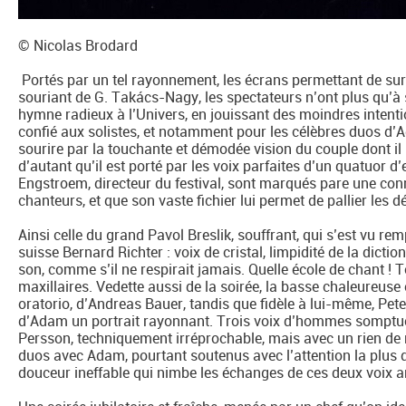
© Nicolas Brodard
Portés par un tel rayonnement, les écrans permettant de surcr
souriant de G. Takács-Nagy, les spectateurs n’ont plus qu’à 
hymne radieux à l’Univers, en jouissant des moindres intent
confié aux solistes, et notamment pour les célèbres duos d’A
sourire par la touchante et démodée vision du couple dont i
d’autant qu’il est porté par les voix parfaites d’un quatuor d
Engstroem, directeur du festival, sont marqués pare une co
chanteurs, et que son vaste fichier lui permet de pallier les dé
Ainsi celle du grand Pavol Breslik, souffrant, qui s’est vu remp
suisse Bernard Richter : voix de cristal, limpidité de la dicti
son, comme s’il ne respirait jamais. Quelle école de chant !
maxillaires. Vedette aussi de la soirée, la basse chaleureus
oratorio, d’Andreas Bauer, tandis que fidèle à lui-même, Pete
d’Adam un portrait rayonnant. Trois voix d’hommes somptue
Persson, techniquement irréprochable, mais avec un rien de m
duos avec Adam, pourtant soutenus avec l’attention la plus dé
douceur ineffable qui nimbe les échanges de ces deux voix