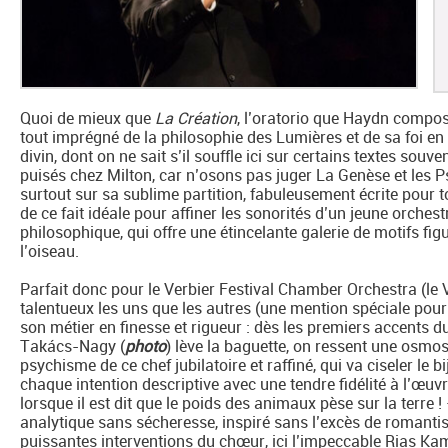
Quoi de mieux que
La Création
, l’oratorio que Haydn compos
tout imprégné de la philosophie des Lumières et de sa foi e
divin, dont on ne sait s’il souffle ici sur certains textes souv
puisés chez Milton, car n’osons pas juger La Genèse et les 
surtout sur sa sublime partition, fabuleusement écrite pour t
de ce fait idéale pour affiner les sonorités d’un jeune orches
philosophique, qui offre une étincelante galerie de motifs figu
l’oiseau.
Parfait donc pour le Verbier Festival Chamber Orchestra (le
talentueux les uns que les autres (une mention spéciale pour 
son métier en finesse et rigueur : dès les premiers accents 
Takács-Nagy (
photo
) lève la baguette, on ressent une osmose
psychisme de ce chef jubilatoire et raffiné, qui va ciseler le 
chaque intention descriptive avec une tendre fidélité à l’œuvr
lorsque il est dit que le poids des animaux pèse sur la terre !
analytique sans sécheresse, inspiré sans l’excès de romantis
puissantes interventions du chœur, ici l’impeccable Rias K