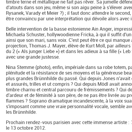
timbre terne et métallique ne fait pas rêver. Sa jumelle défe
d'atouts dans son jeu, même si son aigu peine à s'élever ave
Rysanek, Varady et Meier ?) ; il faut donc attendre le second,
être convaincu par une interprétation qui dévoile alors avec
Belle intervention de la basse estonienne Ain Anger, impres
Michaela Schuster, hollywoodienne Fricka, à qui il suffit d'un 
ainsi que son mari, sans voix. C'est peut être ce qui manque
projection, Thomas J. Mayer, élève de Kurt Moll, par ailleurs
du 2 (« Als junger Liebe ») et dans les adieux à sa fille (« Le
avec une grande justesse.
Nina Stemme (photo), enfin, impériale dans sa robe totem, par
plénitude et la résistance de ses moyens et la généreuse beau
plus grandes Brünnhilde du passé. Qui depuis Jones n'avait é
et assurés, trilles et ut compris ? Qui depuis Mödl avait an
timbre charnu et central parcouru de frémissements ? Qui d
d'ardeur et de féminité à son père, de ne pas être livrée au p
flammes ? Soprano dramatique incandescente, à la voix suav
s'imposant comme une vraie personnalité vocale, semble avoir
les Brünnhilde.
Prochain rendez-vous parisien avec cette immense artiste :
le 13 octobre 2012.