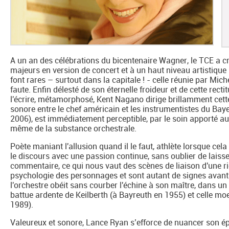
A un an des célébrations du bicentenaire Wagner, le TCE a c
majeurs en version de concert et à un haut niveau artistique (
font rares – surtout dans la capitale ! - celle réunie par Mic
faute. Enfin délesté de son éternelle froideur et de cette rect
l'écrire, métamorphosé, Kent Nagano dirige brillamment cet
sonore entre le chef américain et les instrumentistes du Baye
2006), est immédiatement perceptible, par le soin apporté aux 
même de la substance orchestrale.
Poète maniant l'allusion quand il le faut, athlète lorsque cel
le discours avec une passion continue, sans oublier de laiss
commentaire, ce qui nous vaut des scènes de liaison d'une ric
psychologie des personnages et sont autant de signes avant-
l'orchestre obéit sans courber l'échine à son maître, dans un 
battue ardente de Keilberth (à Bayreuth en 1955) et celle mo
1989).
Valeureux et sonore, Lance Ryan s’efforce de nuancer son é