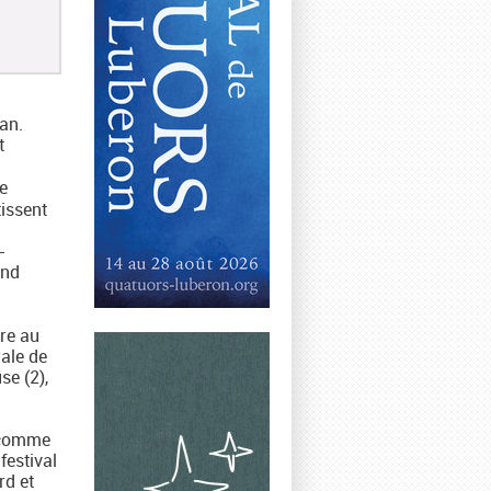
an.
t
le
tissent
-
and
bre au
rale de
se (2),
, comme
festival
rd et