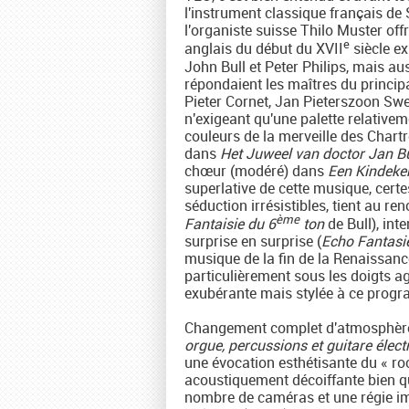
l'instrument classique français d
l'organiste suisse Thilo Muster of
e
anglais du début du XVII
siècle ex
John Bull et Peter Philips, mais au
répondaient les maîtres du principal
Pieter Cornet, Jan Pieterszoon Swee
n'exigeant qu'une palette relativem
couleurs de la merveille des Chart
dans
Het Juweel van doctor Jan B
chœur (modéré) dans
Een Kindeke
superlative de cette musique, cert
séduction irrésistibles, tient au re
ème
Fantaisie du 6
ton
de Bull), int
surprise en surprise (
Echo Fantasi
musique de la fin de la Renaissan
particulièrement sous les doigts agi
exubérante mais stylée à ce prog
Changement complet d'atmosphère
orgue, percussions et guitare élect
une évocation esthétisante du « ro
acoustiquement décoiffante bien qu
nombre de caméras et une régie im