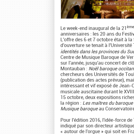
èm
Le week-end inaugural de la 21
anniversaires : les 20 ans du Fest
L'offre des 6 et 7 octobre était à l
d'ouverture se tenait à l'Universit
identités dans les provinces du Su
Centre de Musique Baroque de Versa
sur l'année, jusqu'au concert de 
Montauban :
Noël baroque occitan
chercheurs des Universités de Toul
(publication des actes prévue), ma
intéressant et vif exposé de Jean-C
musicale auscitaine durant le XVII
15 octobre, deux expositions riche
la région :
Les maîtres du baroque
Musique baroque
au Conservatoir
Pour l'édition 2016, l'idée-force d
indiqué par son directeur artisti
« autour de l'orgue » qui soit en F