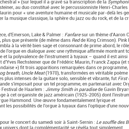
hestral » (sur lequel il a gravé sa transcription de la
Symphoni
steiner, au duo constitué avec le percussionniste Henri-Charles
c Maurin pour « une aventure humaine et musicale par-delà les g
r la musique classique, la sphère du jazz ou du rock, et de la c
èce, d'Emerson, Lake & Palmer :
Fanfare
sur un thème d'Aaron C
e, plus que présente (de même dans
Red
de King Crimson). Pink 
embla à la vérité bien sage et consonnant de prime abord, le rôle
t de l'orgue en dialogue avec une rythmique affirmée montrant t
se et la polyvalence de l'instrument à tuyaux – quand il est ainsi
ant d'Yves Rechsteiner que de Frédéric Maurin, Franck Zappa (et 
landaise ») fit trois apparitions remarquées dans ce programme,
og breath, Uncle Meat
(1970), transformées en véritable poème
plus intenses de la guitare solo, sensible et vibrante, fut
First 
nde s'imposait pour un tel programme, en partenariat avec Or
e Festival de Haarlem :
Jimmy Smith in paradise
de Gavin Bryars
ge à cet organiste de jazz américain (1925-2005) dont l'instru
e orgue Hammond. Une œuvre fondamentalement lyrique et
 les possibilités de l'orgue à tuyaux dans l'optique d'une nouv
pour le concert du samedi soir à Saint-Sernin :
Le souffle des 
ux univers dont la complémentarité se révéla tout simplement