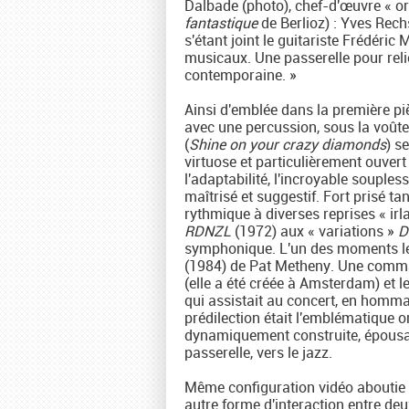
Dalbade (photo), chef-d'œuvre « orc
fantastique
de Berlioz) : Yves Rech
s'étant joint le guitariste Frédéri
musicaux. Une passerelle pour relie
contemporaine. »
Ainsi d'emblée dans la première pi
avec une percussion, sous la voût
(
Shine on your crazy diamonds
) s
virtuose et particulièrement ouver
l'adaptabilité, l'incroyable souples
maîtrisé et suggestif. Fort prisé t
rythmique à diverses reprises « ir
RDNZL
(1972) aux « variations »
D
symphonique. L'un des moments les 
(1984) de Pat Metheny. Une comma
(elle a été créée à Amsterdam) et l
qui assistait au concert, en homma
prédilection était l'emblématiqu
dynamiquement construite, épousant
passerelle, vers le jazz.
Même configuration vidéo aboutie 
autre forme d'interaction entre de