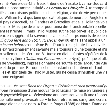
e Saint-Pierre-des-Chartreux, tribune de Yasuko Uyama-Bouvard
frait un programme intitulé
Les organistes émigrés
. Aux composi
ilés pour raisons politiques et de religion, voire de vie personnell
ssi William Byrd qui, bien que catholique, demeura en Angleterre
 pays d'accueil, les Flandres et Bruxelles, et de la Hollande vois
linck. Musique de clavier pour ainsi dire transfrontalière, celle
ent restreinte – mais Thilo Muster sut ne pas priver le public de
reux en suggérant la saveur des anches à corps courts de ce te
ull quod fecit anno 1621, 12 December
ou en faisant appel à un
n is ons beboren
du même Bull. Pour le reste, toute l'inventivité
es extraordinairement savante mais toujours d'une tonicité et d'
nouvellement de l'écriture. Virtuose en diable (notes répétées de l
ense de rythme (
Galliardas Passamezzo
de Byrd), poétique et all
e
de Sweelinck), impressionnante de souffle et de largeur de vue,
ce et du premier Baroque est un constant enchantement. Tout
les et spirituels de Thilo Muster, qui ne cessa d'insuffler une vi
ramme exigeant.
 en soirée avec
Rock the Organ – Création et rock progressif p
rique
, rehaussée d'une mouvante et luxuriante mise en lumière,
ck psychédélique », l'éclectisme annoncé trouvant là une répons
e nullement provocatrice – le tout retransmis sur grand écran,
age digne de ce nom. À l'orgue Puget (1888) de Notre-Dame de