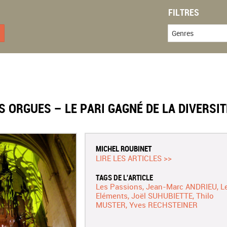
FILTRES
Genres
S ORGUES – LE PARI GAGNÉ DE LA DIVERSIT
MICHEL ROUBINET
LIRE LES ARTICLES >>
TAGS DE L'ARTICLE
Les Passions
Jean-Marc ANDRIEU
L
Eléments
Joël SUHUBIETTE
Thilo
MUSTER
Yves RECHSTEINER