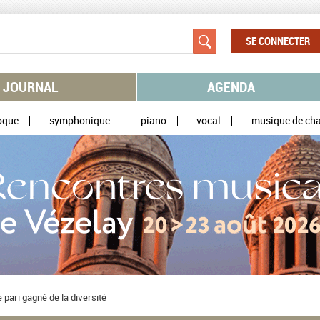
SE CONNECTER
JOURNAL
AGENDA
oque
symphonique
piano
vocal
musique de ch
 pari gagné de la diversité