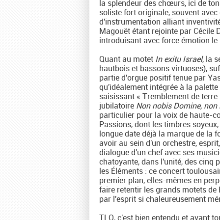
la splendeur des chœurs, ici de ton
soliste fort originale, souvent av
d'instrumentation alliant inventivi
Magouët étant rejointe par Cécile
introduisant avec force émotion le
Quant au motet
In exitu Israel
, la 
hautbois et bassons virtuoses), suf
partie d'orgue positif tenue par Y
qu'idéalement intégrée à la palett
saisissant « Tremblement de terre »
jubilatoire
Non nobis Domine, non n
particulier pour la voix de haute-
Passions, dont les timbres soyeux,
longue date déjà la marque de la 
avoir au sein d'un orchestre, espri
dialogue d'un chef avec ses musicien
chatoyante, dans l'unité, des cinq 
les Éléments : ce concert toulous
premier plan, elles-mêmes en perpé
faire retentir les grands motets de
par l'esprit si chaleureusement mé
TLO, c'est bien entendu et avant tou