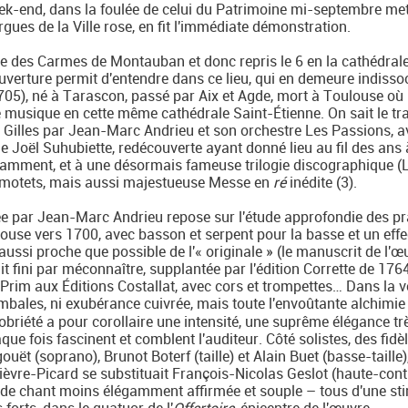
k-end, dans la foulée de celui du Patrimoine mi-septembre me
rgues de la Ville rose, en fit l'immédiate démonstration.
ple des Carmes de Montauban et donc repris le 6 en la cathédral
uverture permit d'entendre dans ce lieu, qui en demeure indissoc
05), né à Tarascon, passé par Aix et Agde, mort à Toulouse où i
e musique en cette même cathédrale Saint-Étienne. On sait le tra
e Gilles par Jean-Marc Andrieu et son orchestre Les Passions, a
Joël Suhubiette, redécouverte ayant donné lieu au fil des ans 
mment, et à une désormais fameuse trilogie discographique (L
 motets, mais aussi majestueuse Messe en
ré
inédite (3).
e par Jean-Marc Andrieu repose sur l'étude approfondie des pr
ouse vers 1700, avec basson et serpent pour la basse et un effec
aussi proche que possible de l'« originale » (le manuscrit de l'œ
it fini par méconnaître, supplantée par l'édition Corrette de 176
 Prim aux Éditions Costallat, avec cors et trompettes… Dans la v
imbales, ni exubérance cuivrée, mais toute l'envoûtante alchimie
obriété a pour corollaire une intensité, une suprême élégance tr
aque fois fascinent et comblent l'auditeur. Côté solistes, des fidè
ët (soprano), Brunot Boterf (taille) et Alain Buet (basse-taille)
ièvre-Picard se substituait François-Nicolas Geslot (haute-contr
ne de chant moins élégamment affirmée et souple – tous d'une st