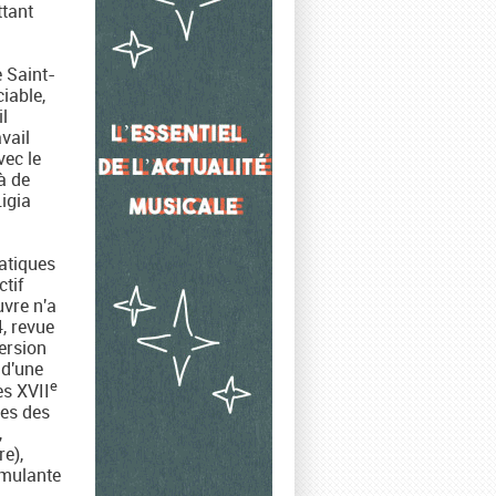
ttant
e Saint-
iable,
l
vail
vec le
à de
igia
atiques
tif
uvre n'a
4, revue
ersion
 d'une
e
ès XVII
les des
,
e),
imulante