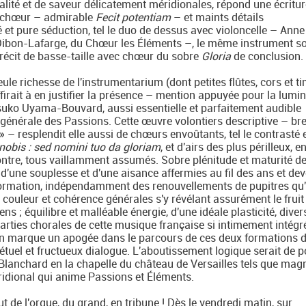
alité et de saveur délicatement méridionales, répond une écritur
ec chœur – admirable
Fecit potentiam
– et maints détails
té et pure séduction, tel le duo de dessus avec violoncelle – Anne
 Dibon-Lafarge, du Chœur les Éléments –, le même instrument s
 récit de basse-taille avec chœur du sobre
Gloria
de conclusion.
seule richesse de l'instrumentarium (dont petites flûtes, cors et t
firait à en justifier la présence – mention appuyée pour la lumi
asuko Uyama-Bouvard, aussi essentielle et parfaitement audible
e générale des Passions. Cette œuvre volontiers descriptive – br
 – resplendit elle aussi de chœurs envoûtants, tel le contrasté 
obis : sed nomini tuo da gloriam
, et d'airs des plus périlleux, e
contre, tous vaillamment assumés. Sobre plénitude et maturité d
 d'une souplesse et d'une aisance affermies au fil des ans et de
formation, indépendamment des renouvellements de pupitres qu'i
t, couleur et cohérence générales s'y révélant assurément le fruit
s ; équilibre et malléable énergie, d'une idéale plasticité, diver
parties chorales de cette musique française si intimement intégr
ain marque un apogée dans le parcours de ces deux formations 
tuel et fructueux dialogue. L'aboutissement logique serait de p
 Blanchard en la chapelle du château de Versailles tels que magn
ridional qui anime Passions et Éléments.
t de l'orgue, du grand, en tribune ! Dès le vendredi matin, sur