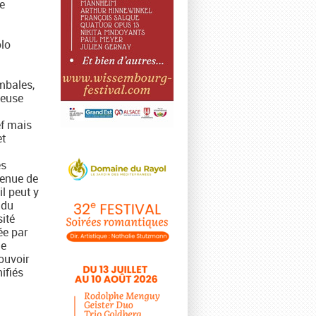
e
olo
imbales,
neuse
ef mais
et
n
es
venue de
l peut y
 du
sité
ée par
de
ouvoir
ifiés