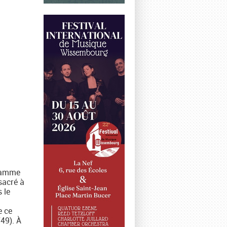
gramme
sacré à
 le
e ce
49). À