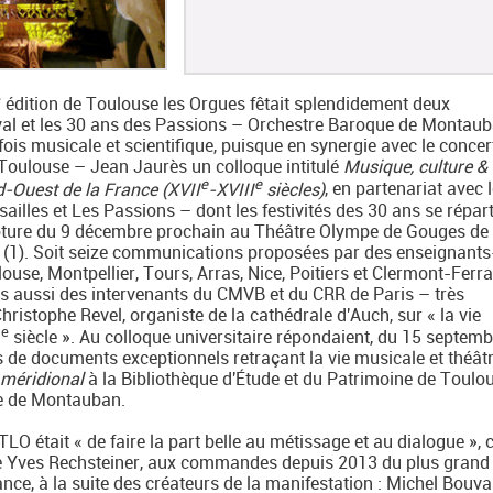
e
édition de Toulouse les Orgues fêtait splendidement deux
ival et les 30 ans des Passions – Orchestre Baroque de Montaub
a fois musicale et scientifique, puisque en synergie avec le concer
é Toulouse – Jean Jaurès un colloque intitulé
Musique, culture &
e
e
d-Ouest de la France (XVII
-XVIII
siècles)
, en partenariat avec 
illes et Les Passions – dont les festivités des 30 ans se répar
clôture du 9 décembre prochain au Théâtre Olympe de Gouges de
(1). Soit seize communications proposées par des enseignants
ouse, Montpellier, Tours, Arras, Nice, Poitiers et Clermont-Ferr
is aussi des intervenants du CMVB et du CRR de Paris – très
hristophe Revel, organiste de la cathédrale d'Auch, sur « la vie
e
I
siècle ». Au colloque universitaire répondaient, du 15 septem
s de documents exceptionnels retraçant la vie musicale et théât
 méridional
à la Bibliothèque d'Étude et du Patrimoine de Toulou
e de Montauban.
e TLO était « de faire la part belle au métissage et au dialogue »
que Yves Rechsteiner, aux commandes depuis 2013 du plus grand 
rance, à la suite des créateurs de la manifestation : Michel Bouva