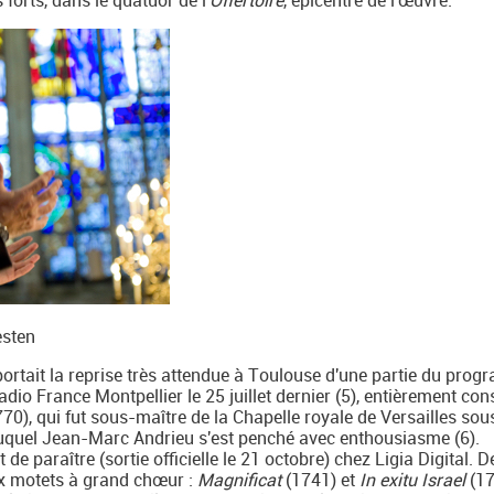
forts, dans le quatuor de l'
Offertoire
, épicentre de l'œuvre.
esten
ortait la reprise très attendue à Toulouse d'une partie du pro
dio France Montpellier le 25 juillet dernier (5), entièrement con
0), qui fut sous-maître de la Chapelle royale de Versailles sous
duquel Jean-Marc Andrieu s'est penché avec enthousiasme (6).
 de paraître (sortie officielle le 21 octobre) chez Ligia Digital. D
eux motets à grand chœur :
Magnificat
(1741) et
In exitu Israel
(17