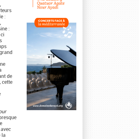
,
teurs
e :
,
ine :
-ci
s
mps
 grand
une
a
ant de
 cette
e
our
 presque
e
 avec
 la