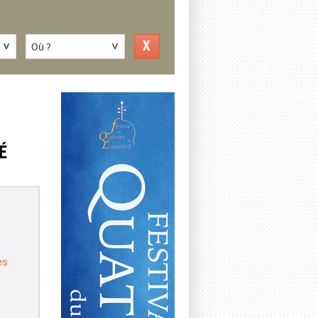
Où ?
É
es