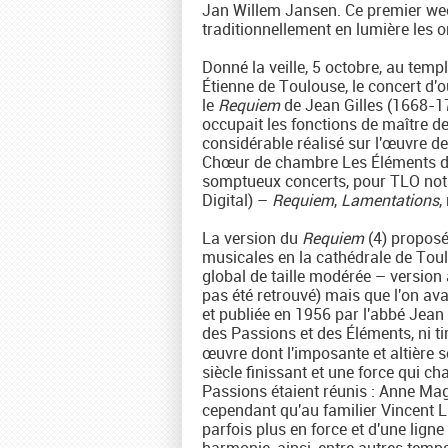
Jan Willem Jansen. Ce premier wee
traditionnellement en lumière les o
Donné la veille, 5 octobre, au tem
Étienne de Toulouse, le concert d'o
le
Requiem
de Jean Gilles (1668-17
occupait les fonctions de maître d
considérable réalisé sur l'œuvre d
Chœur de chambre Les Éléments de 
somptueux concerts, pour TLO nota
Digital) –
Requiem
,
Lamentations
,
La version du
Requiem
(4) proposé
musicales en la cathédrale de Toul
global de taille modérée – version 
pas été retrouvé) mais que l'on ava
et publiée en 1956 par l'abbé Jean
des Passions et des Éléments, ni t
œuvre dont l'imposante et altière s
siècle finissant et une force qui ch
Passions étaient réunis : Anne Magou
cependant qu'au familier Vincent L
parfois plus en force et d'une lig