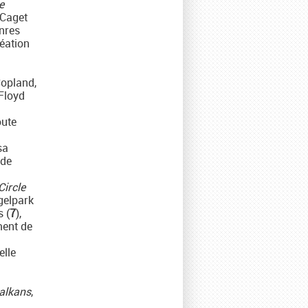
e
 Caget
enres
réation
opland,
Floyd
oute
sa
 de
Circle
gelpark
 (
7
),
ment de
elle
Balkans
,