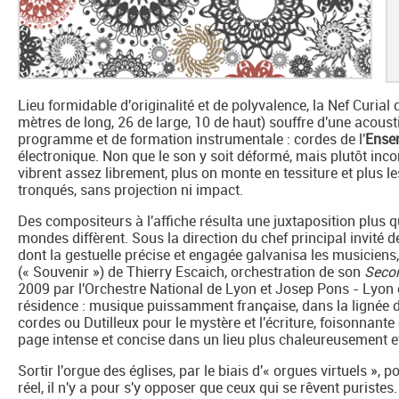
Lieu formidable d'originalité et de polyvalence, la Nef Curia
mètres de long, 26 de large, 10 de haut) souffre d'une acous
programme et de formation instrumentale : cordes de l'
Ensem
électronique. Non que le son y soit déformé, mais plutôt inc
vibrent assez librement, plus on monte en tessiture et plus l
tronqués, sans projection ni impact.
Des compositeurs à l'affiche résulta une juxtaposition plus 
mondes diffèrent. Sous la direction du chef principal invité d
dont la gestuelle précise et engagée galvanisa les musicien
(« Souvenir ») de Thierry Escaich, orchestration de son
Seco
2009 par l'Orchestre National de Lyon et Josep Pons - Lyon 
résidence : musique puissamment française, dans la lignée 
cordes ou Dutilleux pour le mystère et l'écriture, foisonnante
page intense et concise dans un lieu plus chaleureusement et
Sortir l'orgue des églises, par le biais d'« orgues virtuels », 
réel, il n'y a pour s'y opposer que ceux qui se rêvent puristes