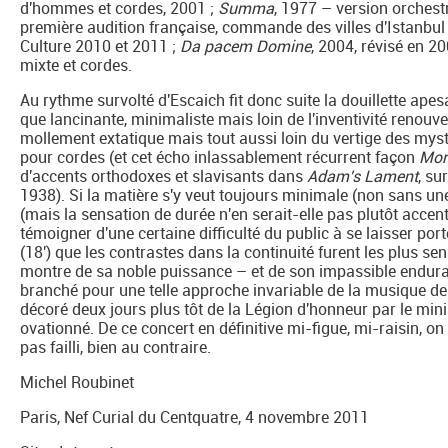
d'hommes et cordes, 2001 ;
Summa
, 1977 – version orchest
première audition française, commande des villes d'Istanbul 
Culture 2010 et 2011 ;
Da pacem Domine
, 2004, révisé en 
mixte et cordes.
Au rythme survolté d'Escaich fit donc suite la douillette apesa
que lancinante, minimaliste mais loin de l'inventivité renou
mollement extatique mais tout aussi loin du vertige des myst
pour cordes (et cet écho inlassablement récurrent façon
Mor
d'accents orthodoxes et slavisants dans
Adam's Lament
, su
1938). Si la matière s'y veut toujours minimale (non sans un
(mais la sensation de durée n'en serait-elle pas plutôt acce
témoigner d'une certaine difficulté du public à se laisser por
(18') que les contrastes dans la continuité furent les plus sen
montre de sa noble puissance – et de son impassible enduran
branché pour une telle approche invariable de la musique dem
décoré deux jours plus tôt de la Légion d'honneur par le mini
ovationné. De ce concert en définitive mi-figue, mi-raisin, on 
pas failli, bien au contraire.
Michel Roubinet
Paris, Nef Curial du Centquatre, 4 novembre 2011