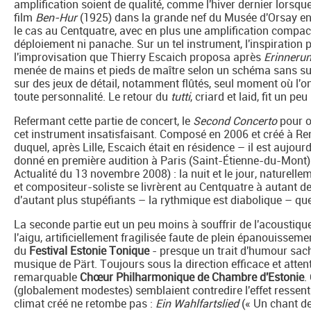
amplification soient de qualité, comme l'hiver dernier lors
film
Ben-Hur
(1925) dans la grande nef du Musée d'Orsay en 
le cas au Centquatre, avec en plus une amplification compac
déploiement ni panache. Sur un tel instrument, l'inspiration 
l'improvisation que Thierry Escaich proposa après
Erinneru
menée de mains et pieds de maître selon un schéma sans surp
sur des jeux de détail, notamment flûtés, seul moment où l'o
toute personnalité. Le retour du
tutti
, criard et laid, fit un p
Refermant cette partie de concert, le
Second Concerto
pour o
cet instrument insatisfaisant. Composé en 2006 et créé à Re
duquel, après Lille, Escaich était en résidence – il est aujour
donné en première audition à Paris (Saint-Étienne-du-Mont) l
Actualité du 13 novembre 2008) : la nuit et le jour, naturell
et compositeur-soliste se livrèrent au Centquatre à autant d
d'autant plus stupéfiants – la rythmique est diabolique – que l
La seconde partie eut un peu moins à souffrir de l'acoustique
l'aigu, artificiellement fragilisée faute de plein épanouisseme
du
Festival Estonie Tonique
- presque un trait d'humour sach
musique de Pärt. Toujours sous la direction efficace et attentiv
remarquable
Chœur Philharmonique de Chambre d'Estonie
.
(globalement modestes) semblaient contredire l'effet ressenti, 
climat créé ne retombe pas :
Ein Wahlfartslied
(« Un chant de