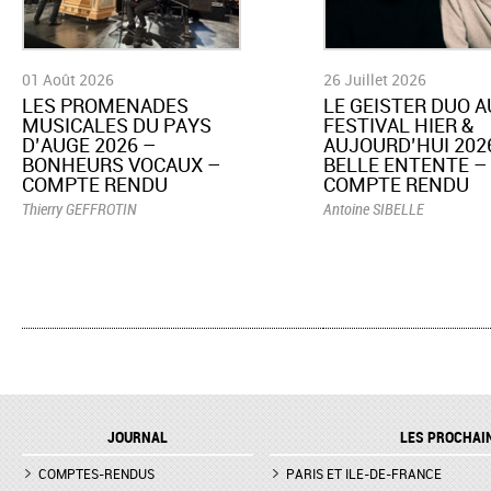
01 Août 2026
26 Juillet 2026
LES PROMENADES
LE GEISTER DUO A
MUSICALES DU PAYS
FESTIVAL HIER &
D’AUGE 2026 –
AUJOURD’HUI 2026
BONHEURS VOCAUX –
BELLE ENTENTE –
COMPTE RENDU
COMPTE RENDU
Thierry GEFFROTIN
Antoine SIBELLE
JOURNAL
LES PROCHAI
COMPTES-RENDUS
PARIS ET ILE-DE-FRANCE