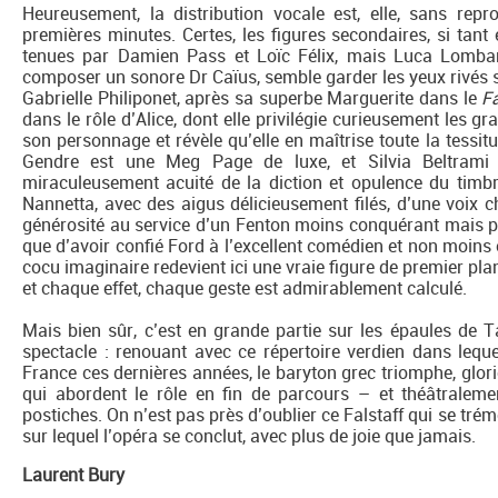
Heureusement, la distribution vocale est, elle, sans rep
premières minutes. Certes, les figures secondaires, si tant 
tenues par Damien Pass et Loïc Félix, mais Luca Lombar
composer un sonore Dr Caïus, semble garder les yeux rivés s
Gabrielle Philiponet, après sa superbe Marguerite dans le
F
dans le rôle d’Alice, dont elle privilégie curieusement les gr
son personnage et révèle qu’elle en maîtrise toute la tessitur
Gendre est une Meg Page de luxe, et Silvia Beltrami
miraculeusement acuité de la diction et opulence du timbr
Nannetta, avec des aigus délicieusement filés, d’une voix 
générosité au service d’un Fenton moins conquérant mais pl
que d’avoir confié Ford à l’excellent comédien et non moins
cocu imaginaire redevient ici une vraie figure de premier plan
et chaque effet, chaque geste est admirablement calculé.
Mais bien sûr, c’est en grande partie sur les épaules de 
spectacle : renouant avec ce répertoire verdien dans lequ
France ces dernières années, le baryton grec triomphe, glor
qui abordent le rôle en fin de parcours – et théâtraleme
postiches. On n’est pas près d’oublier ce Falstaff qui se tré
sur lequel l’opéra se conclut, avec plus de joie que jamais.
Laurent Bury