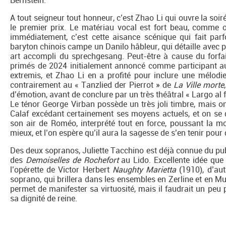
Bernstein.
A tout seigneur tout honneur, c’est Zhao Li qui ouvre la soir
le premier prix. Le matériau vocal est fort beau, comme o
immédiatement, c’est cette aisance scénique qui fait parf
baryton chinois campe un Danilo hâbleur, qui détaille avec
art accompli du sprechgesang. Peut-être à cause du forfait
primés de 2024 initialement annoncé comme participant au
extremis, et Zhao Li en a profité pour inclure une mélodi
contrairement au « Tanzlied der Pierrot » de
La Ville morte
d’émotion, avant de conclure par un très théâtral « Largo al 
Le ténor George Virban possède un très joli timbre, mais on
Calaf excédant certainement ses moyens actuels, et on se 
son air de Roméo, interprété tout en force, poussant la m
mieux, et l’on espère qu’il aura la sagesse de s’en tenir pou
Des deux sopranos, Juliette Tacchino est déjà connue du publi
des
Demoiselles de Rochefort
au Lido. Excellente idée que 
l’opérette de Victor Herbert
Naughty Marietta
(1910), d’au
soprano, qui brillera dans les ensembles en Zerline et en Mu
permet de manifester sa virtuosité, mais il faudrait un peu
sa dignité de reine.