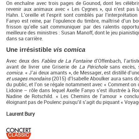
On enchaîne avec trois pages de Gounod, dont les célébris
revenir aux animaux avec « Les Cygnes », qui n’est pas 
Hahn. L’oreille et l’esprit sont comblés par l’interprétatio
Fanyo est reine, par l’opulence du timbre, maîtrisé d’un bou
frisson qu’elle sait communiquer par des ralentis opportu
meilleure des ministres : Susan Manoff, dont le jeu pianistiq
dans sa carrière.
Une irrésistible
vis comica
Avec deux des
Fables de La Fontaine
d’Offenbach, l’artis
avant de livrer une Griserie de
La Périchole
sans excès, s
comica
. « J’ai deux amants », de Messager, est distillé d’u
et usages
mondains
(2015) d’Isabelle Aboulker aura sans d
du public, et l’on se régale notamment avec « Comment on o
Lidoine – rôle dans lequel Axelle Fanyo s’est illustrée à R
Nadine de Rotschild. « Les Chemins de l’amour » concluen
éloignant pas de Poulenc puisqu’il s’agit du piquant « Voyage
Laurent Bury