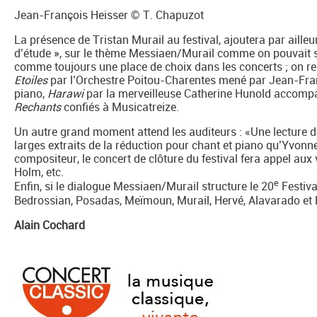
Jean-François Heisser © T. Chapuzot
La présence de Tristan Murail au festival, ajoutera par aille
d’étude », sur le thème Messiaen/Murail comme on pouvait s
comme toujours une place de choix dans les concerts ; on re
Etoiles
par l’Orchestre Poitou-Charentes mené par Jean-Fra
piano,
Harawi
par la merveilleuse Catherine Hunold accompa
Rechants
confiés à Musicatreize.
Un autre grand moment attend les auditeurs : «Une lecture 
larges extraits de la réduction pour chant et piano qu’Yvonn
compositeur, le concert de clôture du festival fera appel aux
Holm, etc.
e
Enfin, si le dialogue Messiaen/Murail structure le 20
Festiva
Bedrossian, Posadas, Meïmoun, Murail, Hervé, Alavarado et 
Alain Cochard