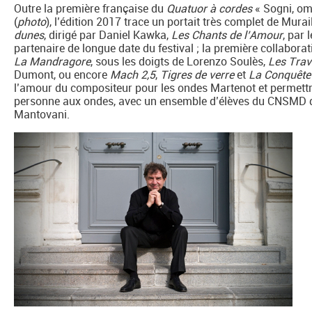
Outre la première française du
Quatuor à cordes
« Sogni, om
(
photo
), l’édition 2017 trace un portait très complet de Mura
dunes
, dirigé par Daniel Kawka,
Les Chants de l’Amour
, par 
partenaire de longue date du festival ; la première collaborat
La Mandragore
, sous les doigts de Lorenzo Soulès,
Les Trav
Dumont, ou encore
Mach 2,5
,
Tigres de verre
et
La Conquête 
l’amour du compositeur pour les ondes Martenot et permettro
personne aux ondes, avec un ensemble d’élèves du CNSMD d
Mantovani.