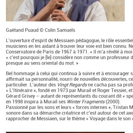
Gaëtand Puaud © Colin Samuels
L’ouverture d’esprit de Messiaen pédagogue, le rôle essentie
musiciens en les aidant à trouver leur voie est bien connu. 
Conservatoire de Paris de 1967 à 1971. « Il m’a révélé à moi-
« c’est pourquoi je [le] considère non comme un professeur
presque au sens oriental du mot. »
Bel hommage à celui qui continua à suivre et à encourager son
affirmait sa personnalité, nourri de nouvelles découvertes, c
particulier. L’auteur des
Vingt Regards
ne cacha pas sa profo
« L’Itinéraire », fondé en 1973 par Murail et Roger Tessier, et
Gérard Grisey – autant de représentants du courant dit « spe
en 1998 inspira à Murail ses
Winter Fragments
(2000).
Passionné par les sons et leurs « forces internes », Tristan 
sonore dans sa démarche créatrice et c’est autour de cet axe 
rapprocher de Messiaen, sur le thème « Voyage dans le son 