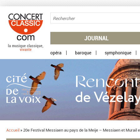
Aller au contenu principal
JOURNAL
opéra
baroque
symphonique
Accueil
»
20e Festival Messiaen au pays de la Meije – Messiaen et Murail e