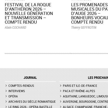
​FESTIVAL DE LA ROQUE
LES PROMENADES
D’ANTHÉRON 2026 –
MUSICALES DU PA
NOUVELLE GÉNÉRATION
D’AUGE 2026 –
ET TRANSMISSION –
BONHEURS VOCAU
COMPTE RENDU
COMPTE RENDU
Alain COCHARD
Thierry GEFFROTIN
JOURNAL
LES PROCHAI
COMPTES-RENDUS
PARIS ET ILE-DE-FRANCE
INTERVIEWS
PACA ET RHÔNE-ALPES
OPÉRA
AQUITAINE, LANGUEDOC, LIMOUSI
ARCHIVES DU SIÈCLE ROMANTIQUE
AUVERGNE, BOURGOGNE, CENTR
LE RING 2026 - OPÉRA BASTILLE
ALSACE, CHAMPAGNE, FRANCHE-C