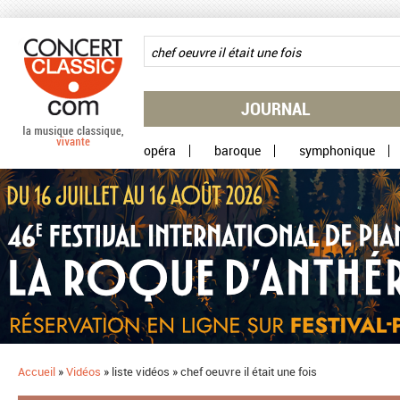
Aller au contenu principal
JOURNAL
opéra
baroque
symphonique
Accueil
»
Vidéos
»
liste vidéos
»
chef oeuvre il était une fois