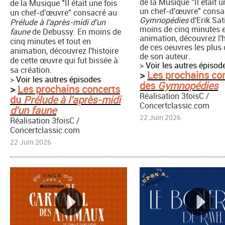
de la Musique "Il était u
de la Musique "Il était une fois
un chef-d'œuvre" consa
un chef-d'œuvre" consacré au
Gymnopédies
d'Erik Sat
Prélude à l'après-midi d'un
moins de cinq minutes e
faune
de Debussy. En moins de
animation, découvrez l'h
cinq minutes et tout en
de ces oeuvres les plus 
animation, découvrez l'histoire
de son auteur.
de cette œuvre qui fut bissée à
>
Voir les autres épisod
sa création.
>
Les prochains co
>
Voir les autres épisodes
des
Gymnopédies
>
Les prochains concerts
Réalisation 3foisC /
du
Prélude à l'après-midi
Concertclassic.com
d'un faune
22 Juin 2026
Réalisation 3foisC /
Concertclassic.com
22 Juin 2026