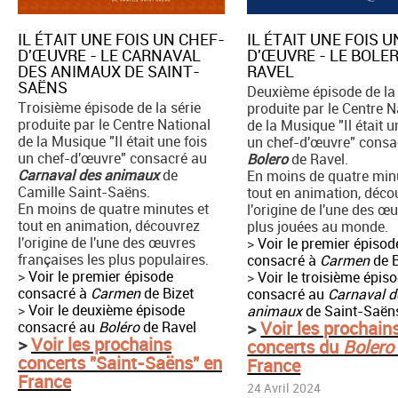
IL ÉTAIT UNE FOIS UN CHEF-
IL ÉTAIT UNE FOIS 
D'ŒUVRE - LE CARNAVAL
D'ŒUVRE - LE BOLE
DES ANIMAUX DE SAINT-
RAVEL
SAËNS
Deuxième épisode de la 
Troisième épisode de la série
produite par le Centre N
produite par le Centre National
de la Musique "Il était u
de la Musique "Il était une fois
un chef-d'œuvre" consa
un chef-d'œuvre" consacré au
Bolero
de Ravel.
Carnaval des animaux
de
En moins de quatre min
Camille Saint-Saëns.
tout en animation, déco
En moins de quatre minutes et
l'origine de l'une des œ
tout en animation, découvrez
plus jouées au monde.
l'origine de l'une des œuvres
>
Voir le premier épisod
françaises les plus populaires.
consacré à
Carmen
de B
>
Voir le premier épisode
>
Voir le troisième épis
consacré à
Carmen
de Bizet
consacré au
Carnaval d
>
Voir le deuxième épisode
animaux
de Saint-Saën
>
Voir les prochain
consacré au
Boléro
de Ravel
>
Voir les prochains
concerts du
Bolero
concerts "Saint-Saëns" en
France
France
24 Avril 2024