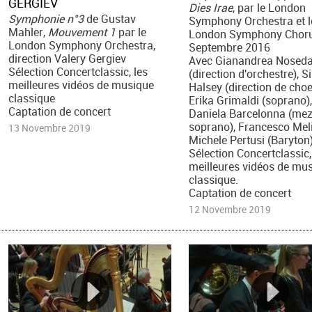
GERGIEV
Dies Irae
, par le London
Symphonie n°3
de Gustav
Symphony Orchestra et l
Mahler,
Mouvement 1
par le
London Symphony Choru
London Symphony Orchestra,
Septembre 2016
direction Valery Gergiev
Avec Gianandrea Nosed
Sélection Concertclassic, les
(direction d'orchestre), 
meilleures vidéos de musique
Halsey (direction de choe
classique
Erika Grimaldi (soprano),
Captation de concert
Daniela Barcelonna (me
soprano), Francesco Meli 
13 Novembre 2019
Michele Pertusi (Baryton)
Sélection Concertclassic,
meilleures vidéos de mu
classique.
Captation de concert
12 Novembre 2019