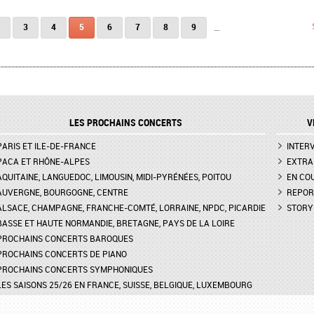
3
4
5
6
7
8
9
…
LES PROCHAINS CONCERTS
V
PARIS ET ILE-DE-FRANCE
INTER
PACA ET RHÔNE-ALPES
EXTRA
AQUITAINE, LANGUEDOC, LIMOUSIN, MIDI-PYRÉNÉES, POITOU
EN CO
AUVERGNE, BOURGOGNE, CENTRE
REPOR
ALSACE, CHAMPAGNE, FRANCHE-COMTÉ, LORRAINE, NPDC, PICARDIE
STORY
BASSE ET HAUTE NORMANDIE, BRETAGNE, PAYS DE LA LOIRE
PROCHAINS CONCERTS BAROQUES
PROCHAINS CONCERTS DE PIANO
PROCHAINS CONCERTS SYMPHONIQUES
LES SAISONS 25/26 EN FRANCE, SUISSE, BELGIQUE, LUXEMBOURG