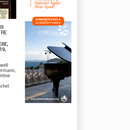
UR
TRE
ERE,
19,
well
ermann,
ntine
ichel