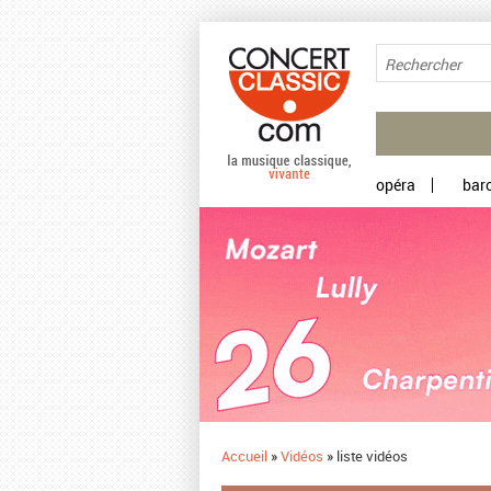
Aller au contenu principal
opéra
bar
Accueil
»
Vidéos
»
liste vidéos