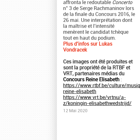
affronta le redoutable
Concerto
n° 3 de Serge Rachmaninov lors
de la finale du Concours 2016, le
26 mai. Une interprétation dont
la maîtrise et l’intensité
menèrent le candidat tchèque
tout en haut du podium.
Plus d’infos sur Lukas
Vondracek
Ces images ont été produites et
sont la propriété de la RTBF et
VRT, partenaires médias du
Concours Reine Elisabeth
:
https://www.rtbf.be/culture/musi
reine-elisabeth
https://www.vrt.be/vrtnu/a-
z/koningin-elisabethwedstrijd/
12 Mai 2020