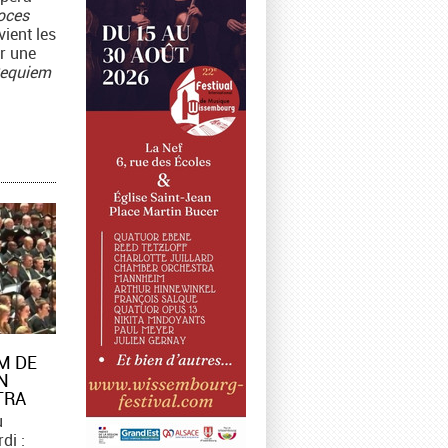
oces
vient les
ur une
equiem
M DE
N
TRA
u
di :