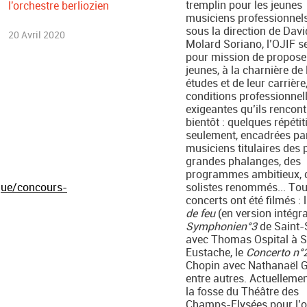
tremplin pour les jeunes
l'orchestre berliozien
musiciens professionnels
sous la direction de Davi
20 Avril 2020
Molard Soriano, l’OJIF s
pour mission de propose
jeunes, à la charnière de 
études et de leur carrière,
conditions professionnel
exigeantes qu’ils rencont
bientôt : quelques répétit
seulement, encadrées pa
musiciens titulaires des 
grandes phalanges, des
programmes ambitieux, 
que/concours-
solistes renommés... Tou
concerts ont été filmés : l
de feu
(en version intégral
Symphonien°3
de Saint-
avec Thomas Ospital à S
Eustache, le
Concerto n°
Chopin avec Nathanaël G
entre autres. Actuelleme
la fosse du Théâtre des
Champs-Elysées pour l’