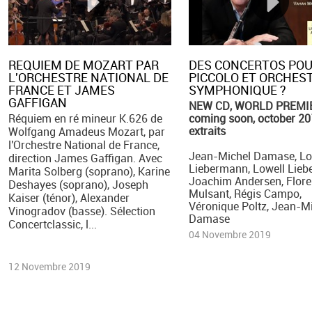
REQUIEM DE MOZART PAR
DES CONCERTOS PO
L'ORCHESTRE NATIONAL DE
PICCOLO ET ORCHES
FRANCE ET JAMES
SYMPHONIQUE ?
GAFFIGAN
NEW CD, WORLD PREMI
Réquiem en ré mineur K.626 de
coming soon, october 20
extraits
Wolfgang Amadeus Mozart, par
l'Orchestre National de France,
Jean-Michel Damase, Lo
direction James Gaffigan. Avec
Liebermann, Lowell Lieb
Marita Solberg (soprano), Karine
Joachim Andersen, Flore
Deshayes (soprano), Joseph
Mulsant, Régis Campo,
Kaiser (ténor), Alexander
Véronique Poltz, Jean-M
Vinogradov (basse). Sélection
Damase
Concertclassic, l...
04 Novembre 2019
12 Novembre 2019