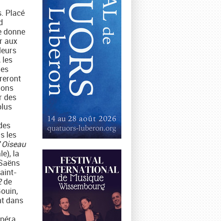
. Placé
d
e donne
r aux
leurs
 les
les
reront
ions
r des
plus
des
s les
’
Oiseau
e), la
Saëns
aint-
2
de
ouin,
nt dans
opéra