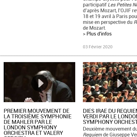
participatif
Les Petites N
d’après Mozart, l’OJIF re
18 et 19 avril à Paris po
mise en perspective du
R
de Mozart.
>
Plus d'infos
03 Février 2020
PREMIER MOUVEMENT DE
DIES IRAE DU REQUIE
LA TROISIÈME SYMPHONIE
VERDI PAR LE LONDO
DE MAHLER PAR LE
SYMPHONY ORCHES
LONDON SYMPHONY
Deuxième mouvement d
ORCHESTRA ET VALERY
Requiem
de Giuseppe Ver