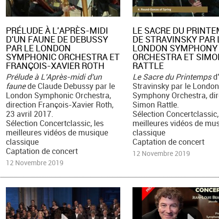
PRÉLUDE À L'APRÈS-MIDI
LE SACRE DU PRINT
D'UN FAUNE DE DEBUSSY
DE STRAVINSKY PAR 
PAR LE LONDON
LONDON SYMPHONY
SYMPHONIC ORCHESTRA ET
ORCHESTRA ET SIMO
FRANÇOIS-XAVIER ROTH
RATTLE
Prélude à L'Après-midi d'un
Le Sacre du Printemps
d'
faune
de Claude Debussy par le
Stravinsky par le London
London Symphonic Orchestra,
Symphony Orchestra, dir
direction François-Xavier Roth,
Simon Rattle.
23 avril 2017.
Sélection Concertclassic,
Sélection Concertclassic, les
meilleures vidéos de mu
meilleures vidéos de musique
classique
classique
Captation de concert
Captation de concert
12 Novembre 2019
12 Novembre 2019