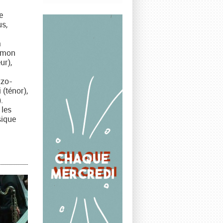
e
s,
a
Simon
ur),
zzo-
(ténor),
.
 les
sique