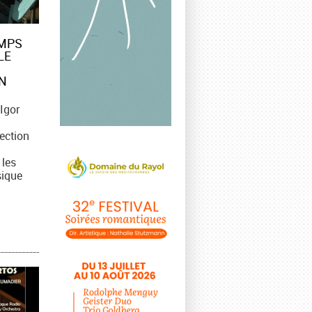
EMPS
LE
N
Igor
ection
 les
sique