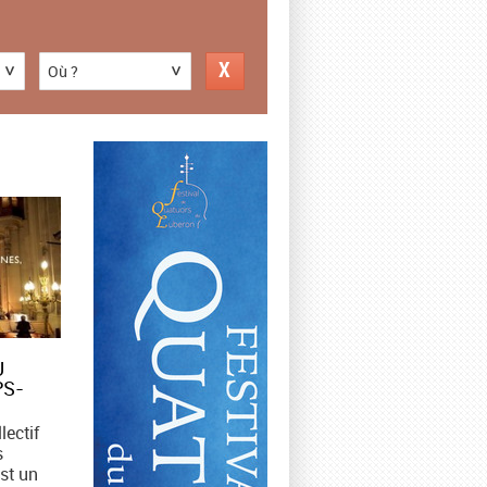
Où ?
U
PS-
lectif
s
st un