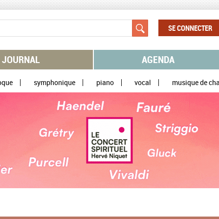
SE CONNECTER
JOURNAL
AGENDA
oque
symphonique
piano
vocal
musique de ch