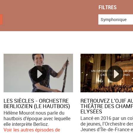
FILTRES
Symphonique
LES SIÈCLES - ORCHESTRE
RETROUVEZ L'OJIF A
BERLIOZIEN (LE HAUTBOIS)
THÉÂTRE DES CHAM
ELYSÉES
Hélène Mourot nous parle du
Lancé en 2016 par un col
hautbois d'époque avec lequelle
de jeunes, l’Orchestre de
elle interprète Berlioz.
Jeunes d’Île-de-France e
Voir les autres épisodes de