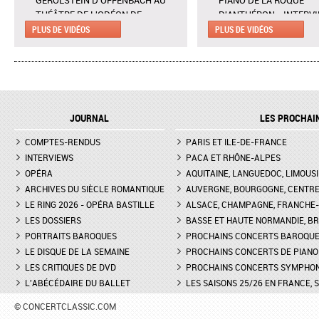
GÉROLSTEIN D'OFFENBACH AU
PIANO DE LA ROQUE
THÉÂTRE DE L'ODÉON DE
D'ANTHÉRON - INTERV
MARSEILLE - EXTRAIT DE "AH !
CLAIRE DÉSERT, CO-
PLUS DE VIDÉOS
PLUS DE VIDÉOS
C'EST UN FAMEUX RÉGIMENT"
DIRECTRICE ARTISTIQU
L'ENLÈVEMENT AU SÉRAIL AU
MARTINA MEOLA REMP
THÉÂTRE DES CHAMPS-ELYSÉES
PIED LEVÉ KHATIA
- INTERVIEW DE MANON
BUNIATISHVILI AU FES
LAMAISON, BLONDE
PIANO DE LA ROQUE
JOURNAL
LES PROCHAI
D'ANTHÉRON
LA GRANDE DUCHESSE DE
COMPTES-RENDUS
GÉROLSTEIN D'OFFENBACH AU
PARIS ET ILE-DE-FRANCE
FESTIVAL DE PIANO DE 
THÉÂTRE DE L'ODÉON DE
ROQUE D'ANTHÉON - LE
INTERVIEWS
PACA ET RHÔNE-ALPES
MARSEILLE - INTERVIEW D'YVES
DE LA PRÉSENTATION 
OPÉRA
AQUITAINE, LANGUEDOC, LIMOUSI
COUDRAY, METTEUR EN SCÈN
PIANOS
ARCHIVES DU SIÈCLE ROMANTIQUE
AUVERGNE, BOURGOGNE, CENTR
LE RING 2026 - OPÉRA BASTILLE
ALSACE, CHAMPAGNE, FRANCHE-C
DON GIOVANNI À L'OPÉRA DE
FESTIVAL CHOPIN À PAR
LES DOSSIERS
MONTPELLIER - EXTRAIT DE
BASSE ET HAUTE NORMANDIE, BR
INTERVIEW DE CLAIRE-
"TREMA, TREMA, O SCELLERATO!"
GUAY
PORTRAITS BAROQUES
PROCHAINS CONCERTS BAROQU
LE DISQUE DE LA SEMAINE
PROCHAINS CONCERTS DE PIANO
LES CRITIQUES DE DVD
PROCHAINS CONCERTS SYMPHO
L'ABÉCÉDAIRE DU BALLET
LES SAISONS 25/26 EN FRANCE, 
© CONCERTCLASSIC.COM