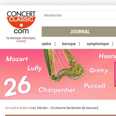
Aller au contenu principal
JOURNAL
opéra
baroque
symphonique
Accueil
»
Vidéo
»
Les Siècles - Orchestre berliozien (le basson)