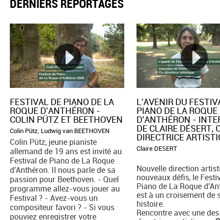
DERNIERS REPORTAGES
FESTIVAL DE PIANO DE LA
L'AVENIR DU FESTIV
ROQUE D'ANTHÉRON -
PIANO DE LA ROQUE
COLIN PÜTZ ET BEETHOVEN
D'ANTHÉRON - INT
DE CLAIRE DÉSERT, 
Colin Pütz
,
Ludwig van BEETHOVEN
DIRECTRICE ARTIST
Colin Pütz, jeune pianiste
Claire DESERT
allemand de 19 ans est invité au
Festival de Piano de La Roque
Nouvelle direction artist
d'Anthéron. Il nous parle de sa
nouveaux défis, le Festi
passion pour Beethoven. - Quel
Piano de La Roque d'An
programme allez-vous jouer au
est à un croisement de 
Festival ? - Avez-vous un
histoire.
compositeur favori ? - Si vous
Rencontre avec une des
pouviez enregistrer votre