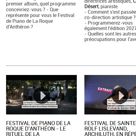
directrices artistiques,
C
premier album, quel programme
Désert
, pianiste.
concevriez-vous ? - Que
- Comment s'est passée
représente pour vous le Festival
co-direction artistique ?
de Piano de La Roque
- Programmerez-vous
d'Anthéron ?
également l'édition 202
- Quelles sont les autre
préocupations pour l'av
FESTIVAL DE PIANO DE LA
FESTIVAL DE SAINTE
ROQUE D'ANTHÉON - LE
ROLF LISLEVAND,
RITUEL DE LA
ARCHILUTH, EN RÉPE