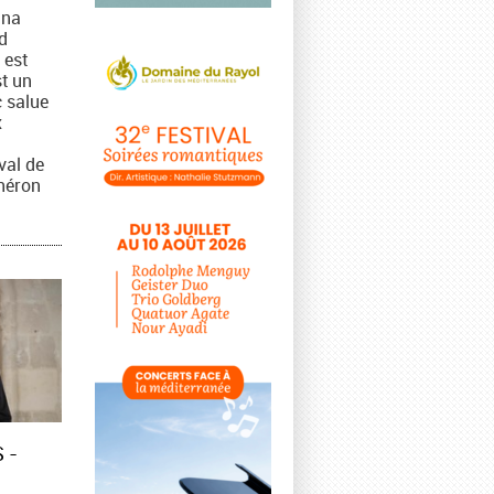
ina
d
 est
st un
 salue
x
ival de
héron
 -