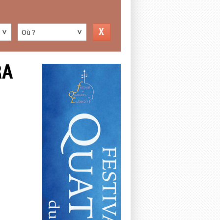
Où ?
RA