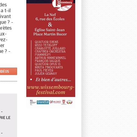
 des
 t-il
ivant
que ? -
prètes
eux-
vez-
er
e ? -
VIDÉOS
 -
IE LE
 -