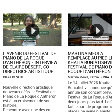
L'AVENIR DU FESTIVAL DE
MARTINA MEOLA
PIANO DE LA ROQUE
REMPLACE AU PIED LE
D'ANTHÉRON - INTERVIEW
KHATIA BUNIATISHVI
DE CLAIRE DÉSERT, CO-
FESTIVAL DE PIANO D
DIRECTRICE ARTISTIQUE
ROQUE D'ANTHÉRON
Claire DESERT
Martina Meola
,
Kathia BUNIAT
Le 14 juillet 2026 Khatia
Nouvelle direction artistique,
Buniatishvili annonce qu'
nouveaux défis, le Festival de
annule son concert prév
Piano de La Roque d'Anthéron
Festival de La Roque d'A
est à un croisement de son
deux jours plus tard. Le f
histoire.
fait le pari de programm
Rencontre avec une des co-
place une jeune pianiste