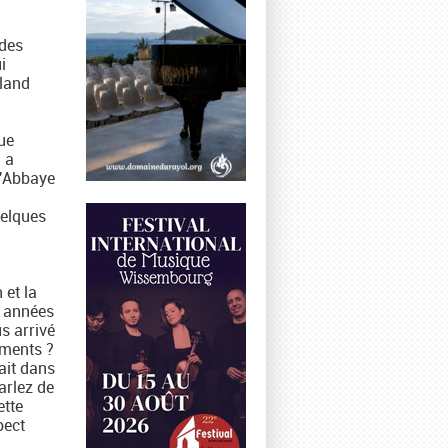
 des
i
land
ue
d a
l'Abbaye
uelques
 et la
s années
s arrivé
uments ?
rait dans
arlez de
ette
pect