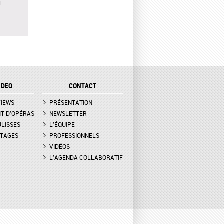
N
OWN À
ER,
IDEO
CONTACT
ATION
VIEWS
PRÉSENTATION
ESSA
IT D'OPÉRAS
NEWSLETTER
UET,
ULISSES
L'ÉQUIPE
TAGES
PROFESSIONNELS
VIDÉOS
 -
 DE
L'AGENDA COLLABORATIF
AMA