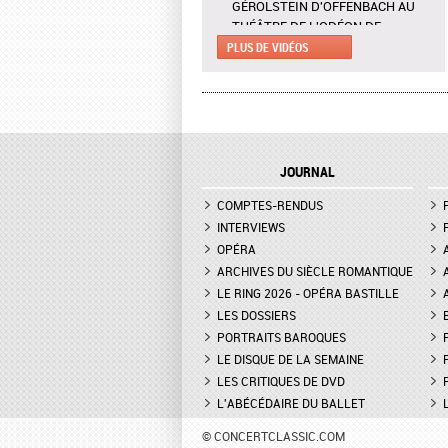
GÉROLSTEIN D'OFFENBACH AU
THÉÂTRE DE L'ODÉON DE
MARSEILLE - EXTRAIT DE "AH !
PLUS DE VIDÉOS
C'EST UN FAMEUX RÉGIMENT"
L'ENLÈVEMENT AU SÉRAIL AU
THÉÂTRE DES CHAMPS-ELYSÉES
- INTERVIEW DE MANON
LAMAISON, BLONDE
JOURNAL
LA GRANDE DUCHESSE DE
COMPTES-RENDUS
GÉROLSTEIN D'OFFENBACH AU
THÉÂTRE DE L'ODÉON DE
INTERVIEWS
MARSEILLE - INTERVIEW D'YVES
OPÉRA
COUDRAY, METTEUR EN SCÈN
ARCHIVES DU SIÈCLE ROMANTIQUE
LE RING 2026 - OPÉRA BASTILLE
DON GIOVANNI À L'OPÉRA DE
LES DOSSIERS
MONTPELLIER - EXTRAIT DE
"TREMA, TREMA, O SCELLERATO!"
PORTRAITS BAROQUES
LE DISQUE DE LA SEMAINE
LES CRITIQUES DE DVD
L'ABÉCÉDAIRE DU BALLET
© CONCERTCLASSIC.COM