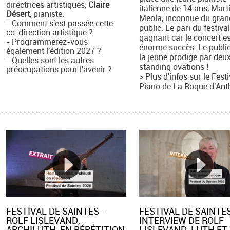
directrices artistiques,
Claire
italienne de 14 ans, Mart
Désert
, pianiste.
Meola, inconnue du gran
- Comment s'est passée cette
public. Le pari du festival
co-direction artistique ?
gagnant car le concert e
- Programmerez-vous
énorme succès. Le public
également l'édition 2027 ?
la jeune prodige par deu
- Quelles sont les autres
standing ovations !
préocupations pour l'avenir ?
> Plus d'infos sur le Fest
Piano de La Roque d'Ant
FESTIVAL DE SAINTES -
FESTIVAL DE SAINTES
ROLF LISLEVAND,
INTERVIEW DE ROLF
ARCHILUTH, EN RÉPÉTITION
LISLEVAND, LUTH ET