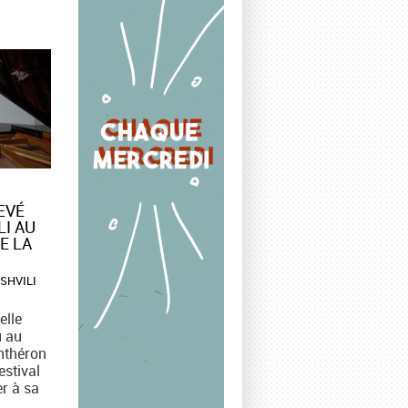
VÉ
LI AU
E LA
ISHVILI
elle
u au
nthéron
estival
er à sa