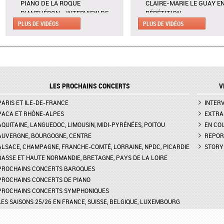
PIANO DE LA ROQUE
CLAIRE-MARIE LE GUAY E
D'ANTHÉRON - INTERVIEW DE
RÉPÉTITION
CLAIRE DÉSERT, CO-
PLUS DE VIDÉOS
PLUS DE VIDÉOS
CALDER PIECE D'EARLE BR
DIRECTRICE ARTISTIQUE
LA FONDATION VUITTON -
MARTINA MEOLA REMPLACE AU
INTERVIEWS DE ADÉLAÏDE
PIED LEVÉ KHATIA
FERRIÈRE, VANESSA PORT
BUNIATISHVILI AU FESTIVAL DE
EMMANUEL JACQUET,
PIANO DE LA ROQUE
RODOLPHE THÉRY
LES PROCHAINS CONCERTS
V
D'ANTHÉRON
CALDER PIECE À LA FOND
PARIS ET ILE-DE-FRANCE
FESTIVAL DE PIANO DE LA
VUITTON - EXTRAIT PAR
INTER
ROQUE D'ANTHÉON - LE RITUEL
ADÉLAÏDE FERRIÈRE, VAN
PACA ET RHÔNE-ALPES
EXTRA
DE LA PRÉSENTATION DES
PORTER, EMMANUEL JACQ
AQUITAINE, LANGUEDOC, LIMOUSIN, MIDI-PYRÉNÉES, POITOU
EN CO
PIANOS
RODOLPHE THÉRY
AUVERGNE, BOURGOGNE, CENTRE
REPOR
ALSACE, CHAMPAGNE, FRANCHE-COMTÉ, LORRAINE, NPDC, PICARDIE
STORY
FESTIVAL CHOPIN À PARIS -
FESTIVAL CHOPIN À PARIS
BASSE ET HAUTE NORMANDIE, BRETAGNE, PAYS DE LA LOIRE
INTERVIEW DE CLAIRE-MARIE LE
EXTRAIT DU SCHERZO N°2
GUAY
CHOPIN PAR MOMO KOD
PROCHAINS CONCERTS BAROQUES
PROCHAINS CONCERTS DE PIANO
PROCHAINS CONCERTS SYMPHONIQUES
LES SAISONS 25/26 EN FRANCE, SUISSE, BELGIQUE, LUXEMBOURG