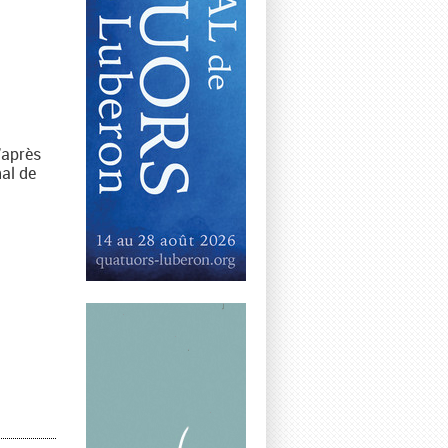
'après
nal de