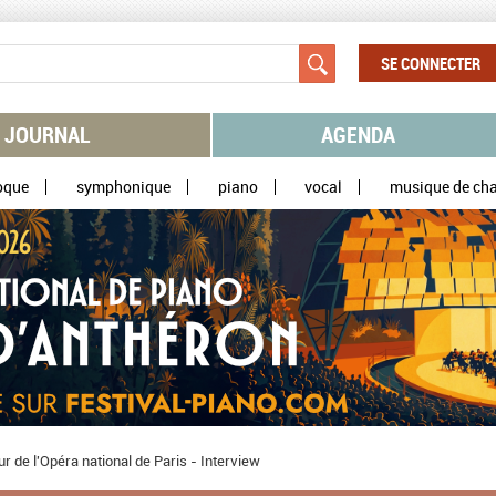
SE CONNECTER
JOURNAL
AGENDA
oque
symphonique
piano
vocal
musique de ch
r de l'Opéra national de Paris - Interview