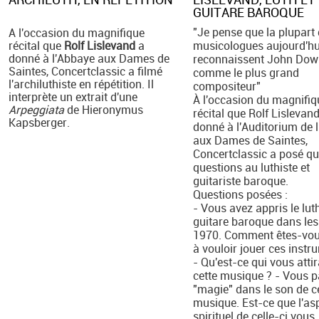
GUITARE BAROQUE
"Je pense que la plupart
A l'occasion du magnifique
récital que
Rolf Lislevand
a
musicologues aujourd'hu
donné à l'Abbaye aux Dames de
reconnaissent John Dow
Saintes, Concertclassic a filmé
comme le plus grand
l'archiluthiste en répétition. Il
compositeur"
interprète un extrait d'une
À l'occasion du magnifiq
Arpeggiata
de Hieronymus
récital que Rolf Lislevan
Kapsberger.
donné à l'Auditorium de 
aux Dames de Saintes,
Concertclassic a posé q
questions au luthiste et
guitariste baroque.
Questions posées :
- Vous avez appris le luth
guitare baroque dans le
1970. Comment êtes-vou
à vouloir jouer ces instr
- Qu'est-ce qui vous atti
cette musique ? - Vous p
"magie" dans le son de c
musique. Est-ce que l'as
spirituel de celle-ci vous