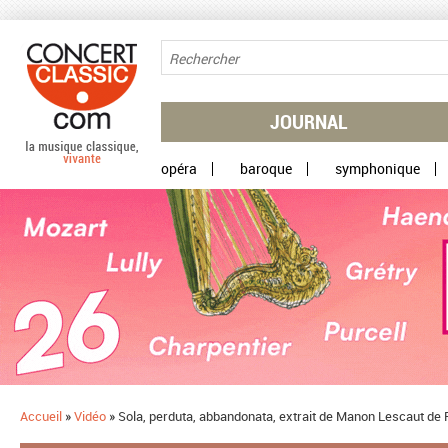
Aller au contenu principal
JOURNAL
opéra
baroque
symphonique
Accueil
»
Vidéo
»
Sola, perduta, abbandonata, extrait de Manon Lescaut de 