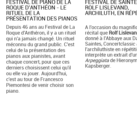
FESTIVAL DE PIANO DE LA
FESTIVAL DE SAINTE
ROQUE D'ANTHÉON - LE
ROLF LISLEVAND,
RITUEL DE LA
ARCHILUTH, EN RÉPE
PRÉSENTATION DES PIANOS
Depuis 46 ans au Festival de La
A l'occasion du magnifi
Roque d'Anthéron, il y a un rituel
récital que
Rolf Lisleva
donné à l'Abbaye aux 
qui n'a jamais changé. Un rituel
Saintes, Concertclassic 
méconnu du grand public. C'est
l'archiluthiste en répétiti
celui de la présentation des
interprète un extrait d'u
pianos aux pianistes, avant
Arpeggiata
de Hierony
chaque concert, pour que ces
Kapsberger.
derniers choisissent celui qu'il
ou elle va jouer. Aujourd'hui,
c'est au tour de Francesco
Piemontesi de venir choisir son
piano.