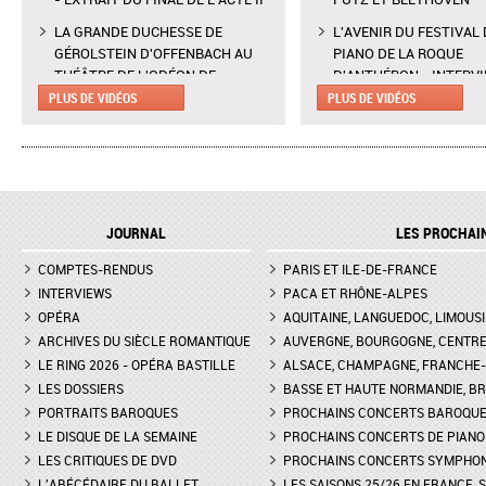
LA GRANDE DUCHESSE DE
L'AVENIR DU FESTIVAL 
GÉROLSTEIN D'OFFENBACH AU
PIANO DE LA ROQUE
THÉÂTRE DE L'ODÉON DE
D'ANTHÉRON - INTERV
MARSEILLE - EXTRAIT DE "AH !
CLAIRE DÉSERT, CO-
PLUS DE VIDÉOS
PLUS DE VIDÉOS
C'EST UN FAMEUX RÉGIMENT"
DIRECTRICE ARTISTIQU
L'ENLÈVEMENT AU SÉRAIL AU
MARTINA MEOLA REMP
THÉÂTRE DES CHAMPS-ELYSÉES
PIED LEVÉ KHATIA
- INTERVIEW DE MANON
BUNIATISHVILI AU FES
LAMAISON, BLONDE
PIANO DE LA ROQUE
JOURNAL
LES PROCHAI
D'ANTHÉRON
LA GRANDE DUCHESSE DE
COMPTES-RENDUS
GÉROLSTEIN D'OFFENBACH AU
PARIS ET ILE-DE-FRANCE
FESTIVAL DE PIANO DE 
THÉÂTRE DE L'ODÉON DE
ROQUE D'ANTHÉON - LE
INTERVIEWS
PACA ET RHÔNE-ALPES
MARSEILLE - INTERVIEW D'YVES
DE LA PRÉSENTATION 
OPÉRA
AQUITAINE, LANGUEDOC, LIMOUSI
COUDRAY, METTEUR EN SCÈN
PIANOS
ARCHIVES DU SIÈCLE ROMANTIQUE
AUVERGNE, BOURGOGNE, CENTR
LE RING 2026 - OPÉRA BASTILLE
ALSACE, CHAMPAGNE, FRANCHE-C
DON GIOVANNI À L'OPÉRA DE
FESTIVAL CHOPIN À PAR
LES DOSSIERS
MONTPELLIER - EXTRAIT DE
BASSE ET HAUTE NORMANDIE, BR
INTERVIEW DE CLAIRE-
"TREMA, TREMA, O SCELLERATO!"
GUAY
PORTRAITS BAROQUES
PROCHAINS CONCERTS BAROQU
LE DISQUE DE LA SEMAINE
PROCHAINS CONCERTS DE PIANO
LES CRITIQUES DE DVD
PROCHAINS CONCERTS SYMPHO
L'ABÉCÉDAIRE DU BALLET
LES SAISONS 25/26 EN FRANCE, 