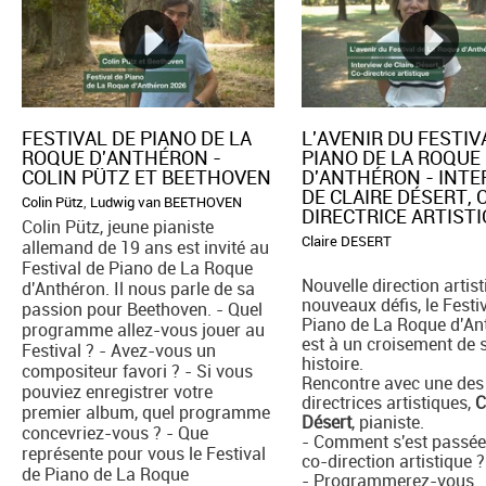
FESTIVAL DE PIANO DE LA
L'AVENIR DU FESTIV
ROQUE D'ANTHÉRON -
PIANO DE LA ROQUE
COLIN PÜTZ ET BEETHOVEN
D'ANTHÉRON - INT
DE CLAIRE DÉSERT, 
Colin Pütz
,
Ludwig van BEETHOVEN
DIRECTRICE ARTIST
Colin Pütz, jeune pianiste
Claire DESERT
allemand de 19 ans est invité au
Festival de Piano de La Roque
Nouvelle direction artist
d'Anthéron. Il nous parle de sa
nouveaux défis, le Festi
passion pour Beethoven. - Quel
Piano de La Roque d'An
programme allez-vous jouer au
est à un croisement de 
Festival ? - Avez-vous un
histoire.
compositeur favori ? - Si vous
Rencontre avec une des
pouviez enregistrer votre
directrices artistiques,
C
premier album, quel programme
Désert
, pianiste.
concevriez-vous ? - Que
- Comment s'est passée
représente pour vous le Festival
co-direction artistique ?
de Piano de La Roque
- Programmerez-vous