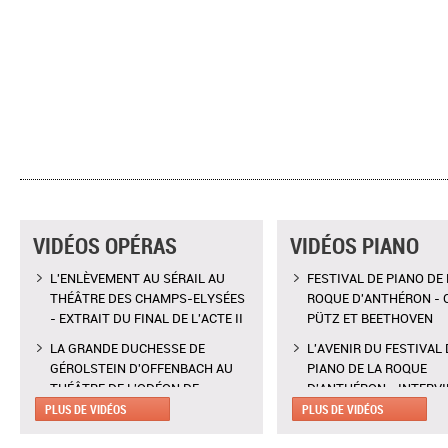
VIDÉOS OPÉRAS
VIDÉOS PIANO
L'ENLÈVEMENT AU SÉRAIL AU
FESTIVAL DE PIANO DE 
THÉÂTRE DES CHAMPS-ELYSÉES
ROQUE D'ANTHÉRON - 
- EXTRAIT DU FINAL DE L'ACTE II
PÜTZ ET BEETHOVEN
LA GRANDE DUCHESSE DE
L'AVENIR DU FESTIVAL 
GÉROLSTEIN D'OFFENBACH AU
PIANO DE LA ROQUE
THÉÂTRE DE L'ODÉON DE
D'ANTHÉRON - INTERV
MARSEILLE - EXTRAIT DE "AH !
CLAIRE DÉSERT, CO-
PLUS DE VIDÉOS
PLUS DE VIDÉOS
C'EST UN FAMEUX RÉGIMENT"
DIRECTRICE ARTISTIQU