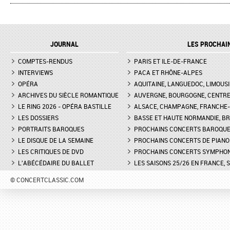
L'ENLÈVEMENT AU SÉRAIL AU
MARTINA MEOLA REMP
THÉÂTRE DES CHAMPS-ELYSÉES
PIED LEVÉ KHATIA
- INTERVIEW DE MANON
BUNIATISHVILI AU FES
LAMAISON, BLONDE
PIANO DE LA ROQUE
JOURNAL
LES PROCHAI
D'ANTHÉRON
LA GRANDE DUCHESSE DE
COMPTES-RENDUS
GÉROLSTEIN D'OFFENBACH AU
PARIS ET ILE-DE-FRANCE
FESTIVAL DE PIANO DE 
THÉÂTRE DE L'ODÉON DE
ROQUE D'ANTHÉON - LE
INTERVIEWS
PACA ET RHÔNE-ALPES
MARSEILLE - INTERVIEW D'YVES
DE LA PRÉSENTATION 
OPÉRA
AQUITAINE, LANGUEDOC, LIMOUSI
COUDRAY, METTEUR EN SCÈN
PIANOS
ARCHIVES DU SIÈCLE ROMANTIQUE
AUVERGNE, BOURGOGNE, CENTR
LE RING 2026 - OPÉRA BASTILLE
ALSACE, CHAMPAGNE, FRANCHE-C
DON GIOVANNI À L'OPÉRA DE
FESTIVAL CHOPIN À PAR
LES DOSSIERS
MONTPELLIER - EXTRAIT DE
BASSE ET HAUTE NORMANDIE, BR
INTERVIEW DE CLAIRE-
"TREMA, TREMA, O SCELLERATO!"
GUAY
PORTRAITS BAROQUES
PROCHAINS CONCERTS BAROQU
LE DISQUE DE LA SEMAINE
PROCHAINS CONCERTS DE PIANO
LES CRITIQUES DE DVD
PROCHAINS CONCERTS SYMPHO
L'ABÉCÉDAIRE DU BALLET
LES SAISONS 25/26 EN FRANCE, 
© CONCERTCLASSIC.COM