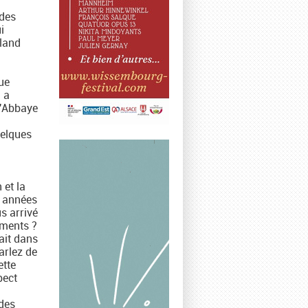
 des
i
land
ue
d a
l'Abbaye
uelques
 et la
s années
s arrivé
uments ?
rait dans
arlez de
ette
pect
 des