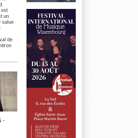
d
 est
st un
 salue
x
ival de
héron
 -