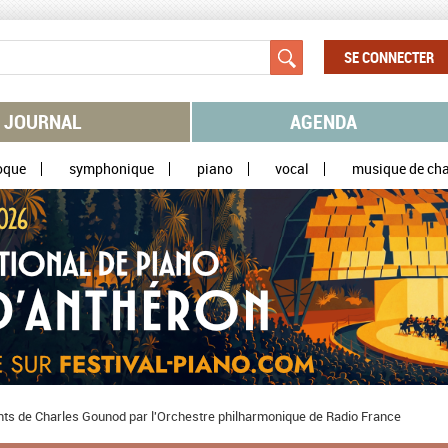
SE CONNECTER
JOURNAL
AGENDA
oque
symphonique
piano
vocal
musique de ch
nts de Charles Gounod par l'Orchestre philharmonique de Radio France