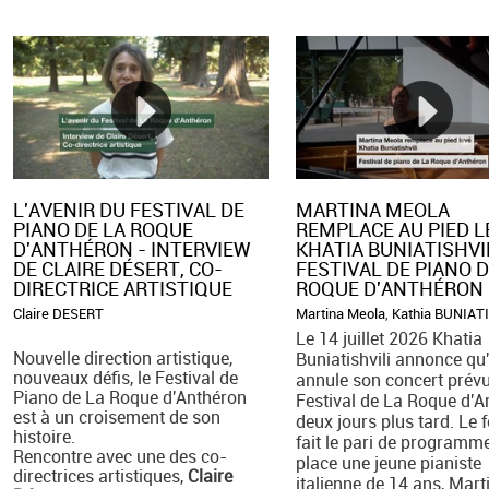
L'AVENIR DU FESTIVAL DE
MARTINA MEOLA
PIANO DE LA ROQUE
REMPLACE AU PIED LE
D'ANTHÉRON - INTERVIEW
KHATIA BUNIATISHVI
DE CLAIRE DÉSERT, CO-
FESTIVAL DE PIANO D
DIRECTRICE ARTISTIQUE
ROQUE D'ANTHÉRON
Claire DESERT
Martina Meola
,
Kathia BUNIAT
Le 14 juillet 2026 Khatia
Nouvelle direction artistique,
Buniatishvili annonce qu'
nouveaux défis, le Festival de
annule son concert prév
Piano de La Roque d'Anthéron
Festival de La Roque d'A
est à un croisement de son
deux jours plus tard. Le f
histoire.
fait le pari de programm
Rencontre avec une des co-
place une jeune pianiste
directrices artistiques,
Claire
italienne de 14 ans, Mart