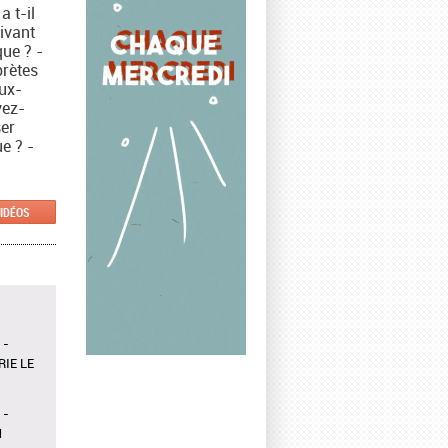
 t-il
ivant
que ? -
prètes
eux-
vez-
er
e ? -
VIDÉOS
 -
IE LE
 -
N