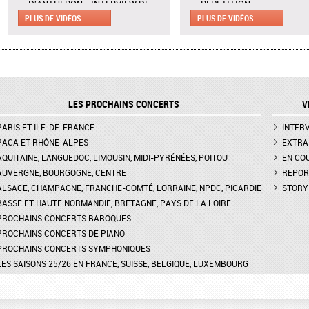
D'ANTHÉRON - INTERVIEW DE
RÉPÉTITION
CLAIRE DÉSERT, CO-
PLUS DE VIDÉOS
PLUS DE VIDÉOS
CALDER PIECE D'EARLE BR
DIRECTRICE ARTISTIQUE
LA FONDATION VUITTON -
MARTINA MEOLA REMPLACE AU
INTERVIEWS DE ADÉLAÏDE
PIED LEVÉ KHATIA
FERRIÈRE, VANESSA PORT
BUNIATISHVILI AU FESTIVAL DE
EMMANUEL JACQUET,
PIANO DE LA ROQUE
RODOLPHE THÉRY
LES PROCHAINS CONCERTS
V
D'ANTHÉRON
CALDER PIECE À LA FOND
PARIS ET ILE-DE-FRANCE
FESTIVAL DE PIANO DE LA
VUITTON - EXTRAIT PAR
INTER
ROQUE D'ANTHÉON - LE RITUEL
ADÉLAÏDE FERRIÈRE, VAN
PACA ET RHÔNE-ALPES
EXTRA
DE LA PRÉSENTATION DES
PORTER, EMMANUEL JACQ
AQUITAINE, LANGUEDOC, LIMOUSIN, MIDI-PYRÉNÉES, POITOU
EN CO
PIANOS
RODOLPHE THÉRY
AUVERGNE, BOURGOGNE, CENTRE
REPOR
ALSACE, CHAMPAGNE, FRANCHE-COMTÉ, LORRAINE, NPDC, PICARDIE
STORY
FESTIVAL CHOPIN À PARIS -
FESTIVAL CHOPIN À PARIS
BASSE ET HAUTE NORMANDIE, BRETAGNE, PAYS DE LA LOIRE
INTERVIEW DE CLAIRE-MARIE LE
EXTRAIT DU SCHERZO N°2
GUAY
CHOPIN PAR MOMO KOD
PROCHAINS CONCERTS BAROQUES
PROCHAINS CONCERTS DE PIANO
PROCHAINS CONCERTS SYMPHONIQUES
LES SAISONS 25/26 EN FRANCE, SUISSE, BELGIQUE, LUXEMBOURG