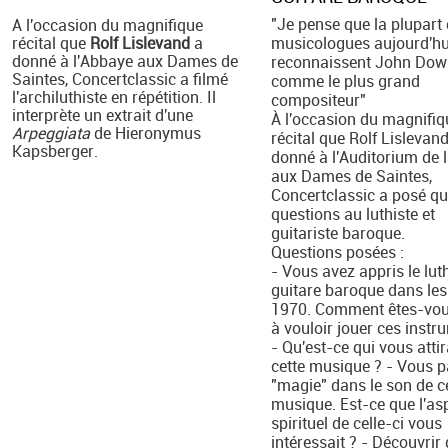
"Je pense que la plupart
A l'occasion du magnifique
récital que
Rolf Lislevand
a
musicologues aujourd'hu
donné à l'Abbaye aux Dames de
reconnaissent John Dow
Saintes, Concertclassic a filmé
comme le plus grand
l'archiluthiste en répétition. Il
compositeur"
interprète un extrait d'une
À l'occasion du magnifiq
Arpeggiata
de Hieronymus
récital que Rolf Lislevan
Kapsberger.
donné à l'Auditorium de 
aux Dames de Saintes,
Concertclassic a posé q
questions au luthiste et
guitariste baroque.
Questions posées :
- Vous avez appris le luth
guitare baroque dans le
1970. Comment êtes-vou
à vouloir jouer ces instr
- Qu'est-ce qui vous atti
cette musique ? - Vous p
"magie" dans le son de c
musique. Est-ce que l'as
spirituel de celle-ci vous
intéressait ? - Découvrir