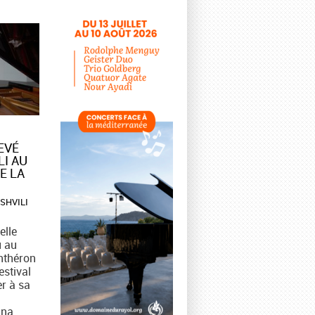
VÉ
LI AU
E LA
ISHVILI
elle
u au
nthéron
estival
er à sa
ina