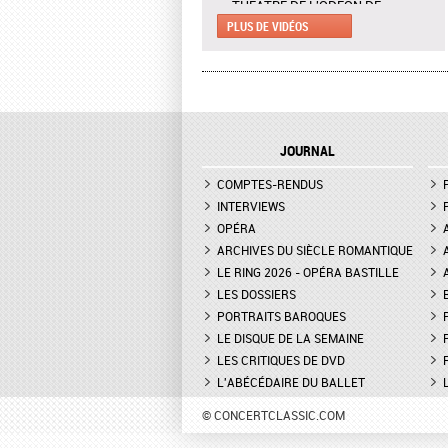
THÉÂTRE DE L'ODÉON DE
MARSEILLE - EXTRAIT DE "AH !
PLUS DE VIDÉOS
C'EST UN FAMEUX RÉGIMENT"
L'ENLÈVEMENT AU SÉRAIL AU
THÉÂTRE DES CHAMPS-ELYSÉES
- INTERVIEW DE MANON
LAMAISON, BLONDE
JOURNAL
LA GRANDE DUCHESSE DE
COMPTES-RENDUS
GÉROLSTEIN D'OFFENBACH AU
THÉÂTRE DE L'ODÉON DE
INTERVIEWS
MARSEILLE - INTERVIEW D'YVES
OPÉRA
COUDRAY, METTEUR EN SCÈN
ARCHIVES DU SIÈCLE ROMANTIQUE
LE RING 2026 - OPÉRA BASTILLE
DON GIOVANNI À L'OPÉRA DE
LES DOSSIERS
MONTPELLIER - EXTRAIT DE
"TREMA, TREMA, O SCELLERATO!"
PORTRAITS BAROQUES
LE DISQUE DE LA SEMAINE
LES CRITIQUES DE DVD
L'ABÉCÉDAIRE DU BALLET
© CONCERTCLASSIC.COM