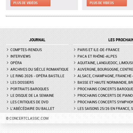
MARSEILLE - EXTRAIT DE "AH !
CLAIRE DÉSERT, CO-
PLUS DE VIDÉOS
PLUS DE VIDÉOS
C'EST UN FAMEUX RÉGIMENT"
DIRECTRICE ARTISTIQU
L'ENLÈVEMENT AU SÉRAIL AU
MARTINA MEOLA REMP
THÉÂTRE DES CHAMPS-ELYSÉES
PIED LEVÉ KHATIA
- INTERVIEW DE MANON
BUNIATISHVILI AU FES
LAMAISON, BLONDE
PIANO DE LA ROQUE
JOURNAL
LES PROCHAI
D'ANTHÉRON
LA GRANDE DUCHESSE DE
COMPTES-RENDUS
GÉROLSTEIN D'OFFENBACH AU
PARIS ET ILE-DE-FRANCE
FESTIVAL DE PIANO DE 
THÉÂTRE DE L'ODÉON DE
ROQUE D'ANTHÉON - LE
INTERVIEWS
PACA ET RHÔNE-ALPES
MARSEILLE - INTERVIEW D'YVES
DE LA PRÉSENTATION 
OPÉRA
AQUITAINE, LANGUEDOC, LIMOUSI
COUDRAY, METTEUR EN SCÈN
PIANOS
ARCHIVES DU SIÈCLE ROMANTIQUE
AUVERGNE, BOURGOGNE, CENTR
LE RING 2026 - OPÉRA BASTILLE
ALSACE, CHAMPAGNE, FRANCHE-C
DON GIOVANNI À L'OPÉRA DE
FESTIVAL CHOPIN À PAR
LES DOSSIERS
MONTPELLIER - EXTRAIT DE
BASSE ET HAUTE NORMANDIE, BR
INTERVIEW DE CLAIRE-
"TREMA, TREMA, O SCELLERATO!"
GUAY
PORTRAITS BAROQUES
PROCHAINS CONCERTS BAROQU
LE DISQUE DE LA SEMAINE
PROCHAINS CONCERTS DE PIANO
LES CRITIQUES DE DVD
PROCHAINS CONCERTS SYMPHO
L'ABÉCÉDAIRE DU BALLET
LES SAISONS 25/26 EN FRANCE, 
© CONCERTCLASSIC.COM