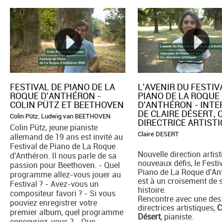
FESTIVAL DE PIANO DE LA
L'AVENIR DU FESTIV
ROQUE D'ANTHÉRON -
PIANO DE LA ROQUE
COLIN PÜTZ ET BEETHOVEN
D'ANTHÉRON - INT
DE CLAIRE DÉSERT, 
Colin Pütz
,
Ludwig van BEETHOVEN
DIRECTRICE ARTIST
Colin Pütz, jeune pianiste
Claire DESERT
allemand de 19 ans est invité au
Festival de Piano de La Roque
Nouvelle direction artist
d'Anthéron. Il nous parle de sa
nouveaux défis, le Festi
passion pour Beethoven. - Quel
Piano de La Roque d'An
programme allez-vous jouer au
est à un croisement de 
Festival ? - Avez-vous un
histoire.
compositeur favori ? - Si vous
Rencontre avec une des
pouviez enregistrer votre
directrices artistiques,
C
premier album, quel programme
Désert
, pianiste.
concevriez-vous ? - Que