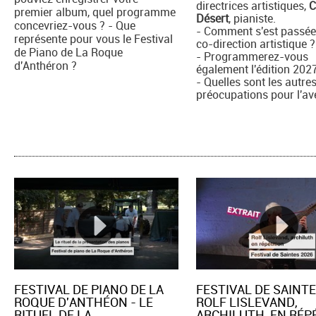
directrices artistiques,
C
premier album, quel programme
Désert
, pianiste.
concevriez-vous ? - Que
- Comment s'est passée
représente pour vous le Festival
co-direction artistique ?
de Piano de La Roque
- Programmerez-vous
d'Anthéron ?
également l'édition 202
- Quelles sont les autre
préocupations pour l'av
FESTIVAL DE PIANO DE LA
FESTIVAL DE SAINTE
ROQUE D'ANTHÉON - LE
ROLF LISLEVAND,
RITUEL DE LA
ARCHILUTH, EN RÉPE