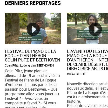
DERNIERS REPORTAGES
FESTIVAL DE PIANO DE LA
L'AVENIR DU FESTIV
ROQUE D'ANTHÉRON -
PIANO DE LA ROQUE
COLIN PÜTZ ET BEETHOVEN
D'ANTHÉRON - INT
DE CLAIRE DÉSERT, 
Colin Pütz
,
Ludwig van BEETHOVEN
DIRECTRICE ARTIST
Colin Pütz, jeune pianiste
Claire DESERT
allemand de 19 ans est invité au
Festival de Piano de La Roque
Nouvelle direction artist
d'Anthéron. Il nous parle de sa
nouveaux défis, le Festi
passion pour Beethoven. - Quel
Piano de La Roque d'An
programme allez-vous jouer au
est à un croisement de 
Festival ? - Avez-vous un
histoire.
compositeur favori ? - Si vous
Rencontre avec une des
pouviez enregistrer votre