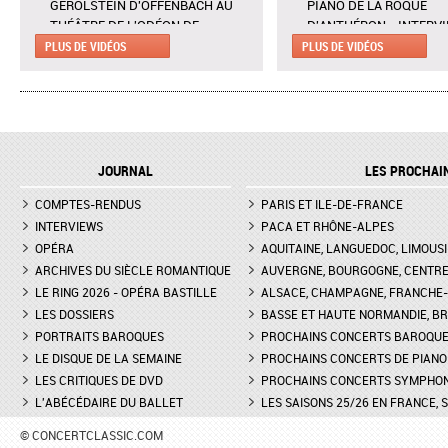
GÉROLSTEIN D'OFFENBACH AU
PIANO DE LA ROQUE
THÉÂTRE DE L'ODÉON DE
D'ANTHÉRON - INTERV
MARSEILLE - EXTRAIT DE "AH !
CLAIRE DÉSERT, CO-
PLUS DE VIDÉOS
PLUS DE VIDÉOS
C'EST UN FAMEUX RÉGIMENT"
DIRECTRICE ARTISTIQU
L'ENLÈVEMENT AU SÉRAIL AU
MARTINA MEOLA REMP
THÉÂTRE DES CHAMPS-ELYSÉES
PIED LEVÉ KHATIA
- INTERVIEW DE MANON
BUNIATISHVILI AU FES
LAMAISON, BLONDE
PIANO DE LA ROQUE
JOURNAL
LES PROCHAI
D'ANTHÉRON
LA GRANDE DUCHESSE DE
COMPTES-RENDUS
GÉROLSTEIN D'OFFENBACH AU
PARIS ET ILE-DE-FRANCE
FESTIVAL DE PIANO DE 
THÉÂTRE DE L'ODÉON DE
ROQUE D'ANTHÉON - LE
INTERVIEWS
PACA ET RHÔNE-ALPES
MARSEILLE - INTERVIEW D'YVES
DE LA PRÉSENTATION 
OPÉRA
AQUITAINE, LANGUEDOC, LIMOUSI
COUDRAY, METTEUR EN SCÈN
PIANOS
ARCHIVES DU SIÈCLE ROMANTIQUE
AUVERGNE, BOURGOGNE, CENTR
LE RING 2026 - OPÉRA BASTILLE
ALSACE, CHAMPAGNE, FRANCHE-C
DON GIOVANNI À L'OPÉRA DE
FESTIVAL CHOPIN À PAR
LES DOSSIERS
MONTPELLIER - EXTRAIT DE
BASSE ET HAUTE NORMANDIE, BR
INTERVIEW DE CLAIRE-
"TREMA, TREMA, O SCELLERATO!"
GUAY
PORTRAITS BAROQUES
PROCHAINS CONCERTS BAROQU
LE DISQUE DE LA SEMAINE
PROCHAINS CONCERTS DE PIANO
LES CRITIQUES DE DVD
PROCHAINS CONCERTS SYMPHO
L'ABÉCÉDAIRE DU BALLET
LES SAISONS 25/26 EN FRANCE, 
© CONCERTCLASSIC.COM