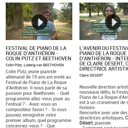
FESTIVAL DE PIANO DE LA
L'AVENIR DU FESTIV
ROQUE D'ANTHÉRON -
PIANO DE LA ROQUE
COLIN PÜTZ ET BEETHOVEN
D'ANTHÉRON - INT
DE CLAIRE DÉSERT, 
Colin Pütz
,
Ludwig van BEETHOVEN
DIRECTRICE ARTIST
Colin Pütz, jeune pianiste
Claire DESERT
allemand de 19 ans est invité au
Festival de Piano de La Roque
Nouvelle direction artist
d'Anthéron. Il nous parle de sa
nouveaux défis, le Festi
passion pour Beethoven. - Quel
Piano de La Roque d'An
programme allez-vous jouer au
est à un croisement de 
Festival ? - Avez-vous un
histoire.
compositeur favori ? - Si vous
Rencontre avec une des
pouviez enregistrer votre
directrices artistiques,
C
premier album, quel programme
Désert
, pianiste.
concevriez-vous ? - Que
- Comment s'est passée