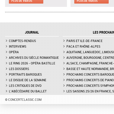
MARSEILLE - EXTRAIT DE "AH !
CLAIRE DÉSERT, CO-
PLUS DE VIDÉOS
PLUS DE VIDÉOS
C'EST UN FAMEUX RÉGIMENT"
DIRECTRICE ARTISTIQU
L'ENLÈVEMENT AU SÉRAIL AU
MARTINA MEOLA REMP
THÉÂTRE DES CHAMPS-ELYSÉES
PIED LEVÉ KHATIA
- INTERVIEW DE MANON
BUNIATISHVILI AU FES
LAMAISON, BLONDE
PIANO DE LA ROQUE
JOURNAL
LES PROCHAI
D'ANTHÉRON
LA GRANDE DUCHESSE DE
COMPTES-RENDUS
GÉROLSTEIN D'OFFENBACH AU
PARIS ET ILE-DE-FRANCE
FESTIVAL DE PIANO DE 
THÉÂTRE DE L'ODÉON DE
ROQUE D'ANTHÉON - LE
INTERVIEWS
PACA ET RHÔNE-ALPES
MARSEILLE - INTERVIEW D'YVES
DE LA PRÉSENTATION 
OPÉRA
AQUITAINE, LANGUEDOC, LIMOUSI
COUDRAY, METTEUR EN SCÈN
PIANOS
ARCHIVES DU SIÈCLE ROMANTIQUE
AUVERGNE, BOURGOGNE, CENTR
LE RING 2026 - OPÉRA BASTILLE
ALSACE, CHAMPAGNE, FRANCHE-C
DON GIOVANNI À L'OPÉRA DE
FESTIVAL CHOPIN À PAR
LES DOSSIERS
MONTPELLIER - EXTRAIT DE
BASSE ET HAUTE NORMANDIE, BR
INTERVIEW DE CLAIRE-
"TREMA, TREMA, O SCELLERATO!"
GUAY
PORTRAITS BAROQUES
PROCHAINS CONCERTS BAROQU
LE DISQUE DE LA SEMAINE
PROCHAINS CONCERTS DE PIANO
LES CRITIQUES DE DVD
PROCHAINS CONCERTS SYMPHO
L'ABÉCÉDAIRE DU BALLET
LES SAISONS 25/26 EN FRANCE, 
© CONCERTCLASSIC.COM