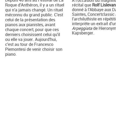
Depuis 46 ans au Festival de La
A l'occasion du magnifi
Roque d'Anthéron, il y a un rituel
récital que
Rolf Lisleva
donné à l'Abbaye aux 
qui n'a jamais changé. Un rituel
Saintes, Concertclassic 
méconnu du grand public. C'est
l'archiluthiste en répétiti
celui de la présentation des
interprète un extrait d'u
pianos aux pianistes, avant
Arpeggiata
de Hierony
chaque concert, pour que ces
Kapsberger.
derniers choisissent celui qu'il
ou elle va jouer. Aujourd'hui,
c'est au tour de Francesco
Piemontesi de venir choisir son
piano.