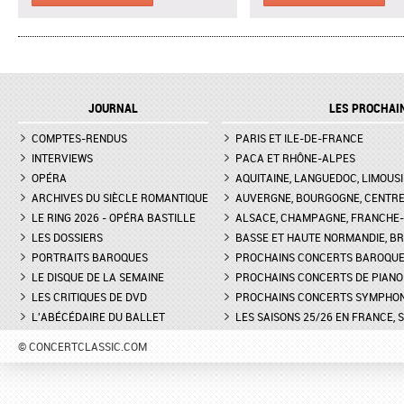
C'EST UN FAMEUX RÉGIMENT"
DIRECTRICE ARTISTIQU
L'ENLÈVEMENT AU SÉRAIL AU
MARTINA MEOLA REMP
THÉÂTRE DES CHAMPS-ELYSÉES
PIED LEVÉ KHATIA
- INTERVIEW DE MANON
BUNIATISHVILI AU FES
LAMAISON, BLONDE
PIANO DE LA ROQUE
JOURNAL
LES PROCHAI
D'ANTHÉRON
LA GRANDE DUCHESSE DE
COMPTES-RENDUS
GÉROLSTEIN D'OFFENBACH AU
PARIS ET ILE-DE-FRANCE
FESTIVAL DE PIANO DE 
THÉÂTRE DE L'ODÉON DE
ROQUE D'ANTHÉON - LE
INTERVIEWS
PACA ET RHÔNE-ALPES
MARSEILLE - INTERVIEW D'YVES
DE LA PRÉSENTATION 
OPÉRA
AQUITAINE, LANGUEDOC, LIMOUSI
COUDRAY, METTEUR EN SCÈN
PIANOS
ARCHIVES DU SIÈCLE ROMANTIQUE
AUVERGNE, BOURGOGNE, CENTR
LE RING 2026 - OPÉRA BASTILLE
ALSACE, CHAMPAGNE, FRANCHE-C
DON GIOVANNI À L'OPÉRA DE
FESTIVAL CHOPIN À PAR
LES DOSSIERS
MONTPELLIER - EXTRAIT DE
BASSE ET HAUTE NORMANDIE, BR
INTERVIEW DE CLAIRE-
"TREMA, TREMA, O SCELLERATO!"
GUAY
PORTRAITS BAROQUES
PROCHAINS CONCERTS BAROQU
LE DISQUE DE LA SEMAINE
PROCHAINS CONCERTS DE PIANO
LES CRITIQUES DE DVD
PROCHAINS CONCERTS SYMPHO
L'ABÉCÉDAIRE DU BALLET
LES SAISONS 25/26 EN FRANCE, 
© CONCERTCLASSIC.COM