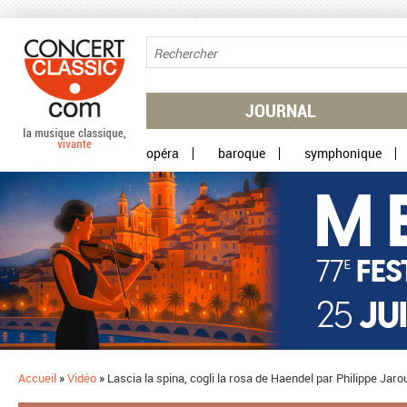
Aller au contenu principal
JOURNAL
opéra
baroque
symphonique
Accueil
»
Vidéo
»
Lascia la spina, cogli la rosa de Haendel par Philippe Jar