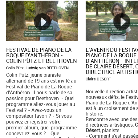
FESTIVAL DE PIANO DE LA
L'AVENIR DU FESTIV
ROQUE D'ANTHÉRON -
PIANO DE LA ROQUE
COLIN PÜTZ ET BEETHOVEN
D'ANTHÉRON - INT
DE CLAIRE DÉSERT, 
Colin Pütz
,
Ludwig van BEETHOVEN
DIRECTRICE ARTIST
Colin Pütz, jeune pianiste
Claire DESERT
allemand de 19 ans est invité au
Festival de Piano de La Roque
Nouvelle direction artist
d'Anthéron. Il nous parle de sa
nouveaux défis, le Festi
passion pour Beethoven. - Quel
Piano de La Roque d'An
programme allez-vous jouer au
est à un croisement de 
Festival ? - Avez-vous un
histoire.
compositeur favori ? - Si vous
Rencontre avec une des
pouviez enregistrer votre
directrices artistiques,
C
premier album, quel programme
Désert
, pianiste.
concevriez-vous ? - Que
- Comment s'est passée