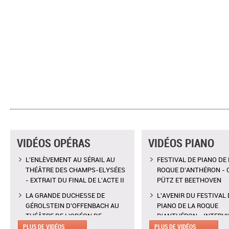
VIDÉOS OPÉRAS
VIDÉOS PIANO
L'ENLÈVEMENT AU SÉRAIL AU
FESTIVAL DE PIANO DE 
THÉÂTRE DES CHAMPS-ELYSÉES
ROQUE D'ANTHÉRON - 
- EXTRAIT DU FINAL DE L'ACTE II
PÜTZ ET BEETHOVEN
LA GRANDE DUCHESSE DE
L'AVENIR DU FESTIVAL 
GÉROLSTEIN D'OFFENBACH AU
PIANO DE LA ROQUE
THÉÂTRE DE L'ODÉON DE
D'ANTHÉRON - INTERV
MARSEILLE - EXTRAIT DE "AH !
CLAIRE DÉSERT, CO-
PLUS DE VIDÉOS
PLUS DE VIDÉOS